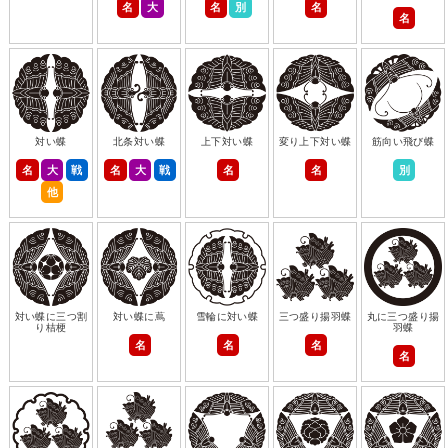
名
大
名
別
名
名
対い蝶
北条対い蝶
上下対い蝶
変り上下対い蝶
筋向い飛び蝶
名
大
戦
名
大
戦
名
名
別
他
対い蝶に三つ割
対い蝶に蔦
雪輪に対い蝶
三つ盛り揚羽蝶
丸に三つ盛り揚
り桔梗
羽蝶
名
名
名
名