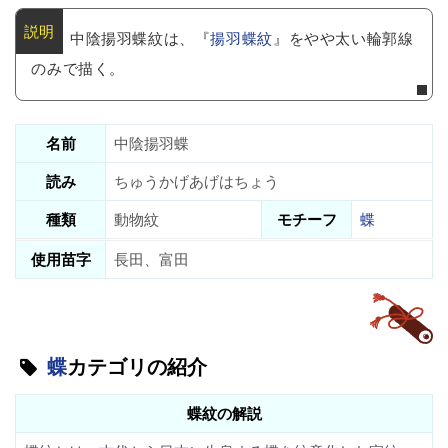
中陰揚羽蝶紋は、『
揚羽蝶紋
』をやや太い輪郭線
のみで描く。
名前
中陰揚羽蝶
読み
ちゅうかげあげはちょう
種類
動物紋
モチーフ
蝶
使用苗字
長田、富田
蝶
カテゴリの紹介
蝶紋の解説