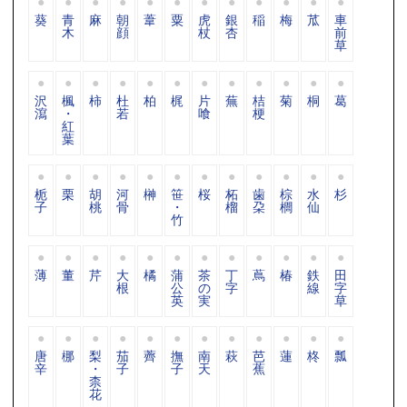
葵
青
麻
朝
葦
粟
虎
銀
稲
梅
苽
車
木
顔
杖
杏
前
草
沢
楓
柿
杜
柏
梶
片
蕪
桔
菊
桐
葛
瀉
・
若
喰
梗
紅
葉
栀
栗
胡
河
榊
笹
桜
柘
歯
棕
水
杉
子
桃
骨
・
榴
朶
櫚
仙
竹
薄
董
芹
大
橘
蒲
茶
丁
蔦
椿
鉄
田
根
公
の
字
線
字
英
実
草
唐
梛
梨
茄
薺
撫
南
萩
芭
蓮
柊
瓢
辛
・
子
子
天
蕉
柰
花