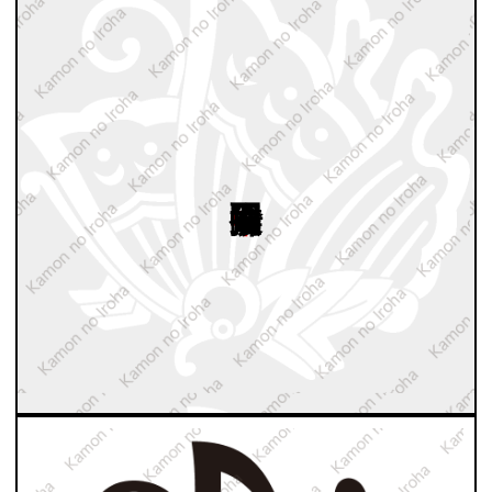
中陰揚羽蝶