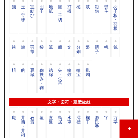
錢
玉
宝
団
地
滕
打
槌
鼓
独
熨
羽
・
結
子
紙
・
板
鈷
斗
子
宝
び
千
板
珠
切
・
羽
根
鋏
旗
羽
袋
筆
船
文
分
幣
瓶
帆
鉞
箒
銅
子
枡
的
豆
鞠
結
矢
輪
輪
蝋
藏
挟
綿
・
鼓
宝
燭
み
矢
・
筈
鞠
文字・図符・建造紋紋
庵
井
石
垣
直
鳥
水
澪
欄
源
字
万
筒
畳
違
居
車
標
干
氏
字
・
香
井
桁