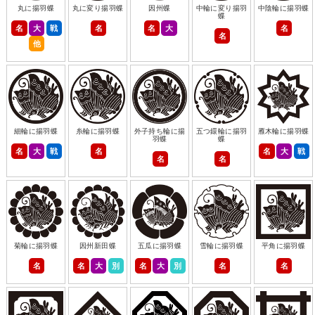
丸に揚羽蝶
丸に変り揚羽蝶
因州蝶
中輪に変り揚羽
中陰輪に揚羽蝶
蝶
名
大
戦
名
名
大
名
名
他
細輪に揚羽蝶
糸輪に揚羽蝶
外子持ち輪に揚
五つ鐶輪に揚羽
雁木輪に揚羽蝶
羽蝶
蝶
名
大
戦
名
名
大
戦
名
名
菊輪に揚羽蝶
因州新田蝶
五瓜に揚羽蝶
雪輪に揚羽蝶
平角に揚羽蝶
名
名
大
別
名
大
別
名
名