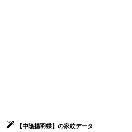
【中陰揚羽蝶】の家紋データ