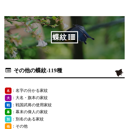
蝶紋
その他の蝶紋
-119種
：名字の分かる家紋
名
：大名・旗本の家紋
大
：戦国武将の使用家紋
戦
：幕末の偉人の家紋
幕
：別名のある家紋
別
：その他
他