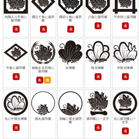
内隅入り平角に
隅立て角に揚羽
隅切り角に揚羽
八角に揚羽蝶
平井筒に揚羽蝶
揚羽蝶
蝶
蝶
名
名
名
名
名
中菱に揚羽蝶
細抱き矢羽根に
光琳蝶
陰光琳蝶
中陰光琳蝶
揚羽蝶
名
名
名
名
他
丸に中陰光琳蝶
髭丸揚羽蝶
糸輪に覗き揚羽
揚羽蝶に一文字
丸に揚羽蝶に一
蝶
文字
名
名
名