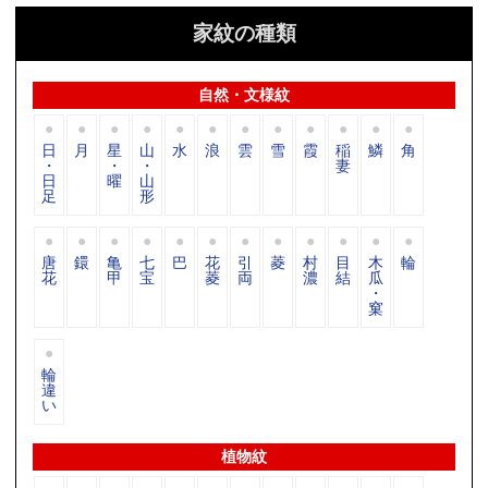
家紋の種類
自然・文様紋
日
月
星
山
水
浪
雲
雪
霞
稲
鱗
角
・
・
・
妻
日
曜
山
足
形
唐
鐶
亀
七
巴
花
引
菱
村
目
木
輪
花
甲
宝
菱
両
濃
結
瓜
・
窠
輪
違
い
植物紋