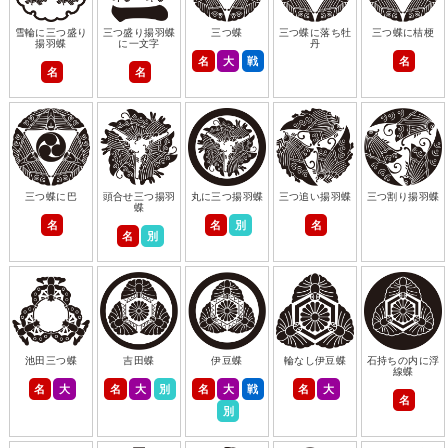
雪輪に三つ盛り
三つ盛り揚羽蝶
三つ蝶
三つ蝶に落ち牡
三つ蝶に桔梗
揚羽蝶
に一文字
丹
名
大
戦
名
名
名
三つ蝶に巴
頭合せ三つ揚羽
丸に三つ揚羽蝶
三つ追い揚羽蝶
三つ割り揚羽蝶
蝶
名
名
別
名
名
別
池田三つ蝶
吉田蝶
伊豆蝶
輪なし伊豆蝶
石持ちの内に浮
線蝶
名
大
名
大
別
名
大
戦
名
大
名
別