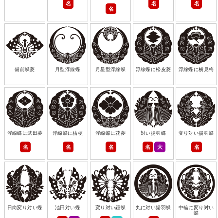
名
名
名
名
備前蝶菱
月型浮線蝶
月星型浮線蝶
浮線蝶に松皮菱
浮線蝶に横見梅
浮線蝶に武田菱
浮線蝶に桔梗
浮線蝶に花菱
対い揚羽蝶
変り対い揚羽蝶
名
名
名
名
大
名
日向変り対い蝶
池田対い蝶
変り対い鎧蝶
丸に対い揚羽蝶
中輪に変り対い
蝶