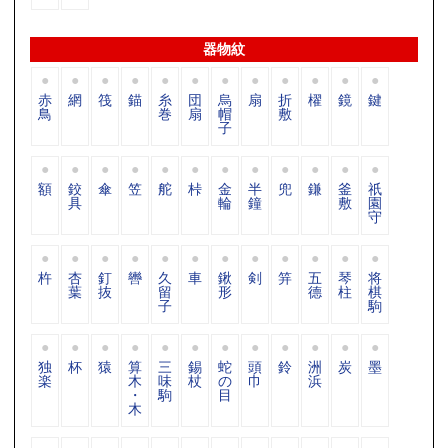
器物紋
赤
網
筏
錨
糸
団
烏
扇
折
櫂
鏡
鍵
鳥
巻
扇
帽
敷
子
額
鉸
傘
笠
舵
桛
金
半
兜
鎌
釜
祇
具
輪
鐘
敷
園
守
杵
杏
釘
轡
久
車
鍬
剣
笄
五
琴
将
葉
抜
留
形
德
柱
棋
子
駒
独
杯
猿
算
三
錫
蛇
頭
鈴
洲
炭
墨
楽
木
味
杖
の
巾
浜
・
駒
目
木