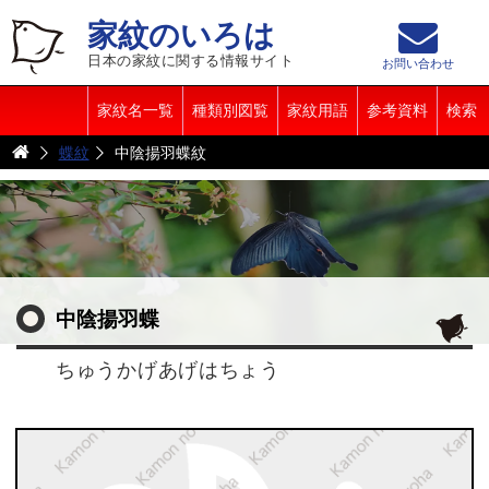
家紋のいろは
日本の家紋に関する情報サイト
お問い合わせ
家紋名一覧
種類別図覧
家紋用語
参考資料
検索
蝶紋
中陰揚羽蝶紋
中陰揚羽蝶
ちゅうかげあげはちょう