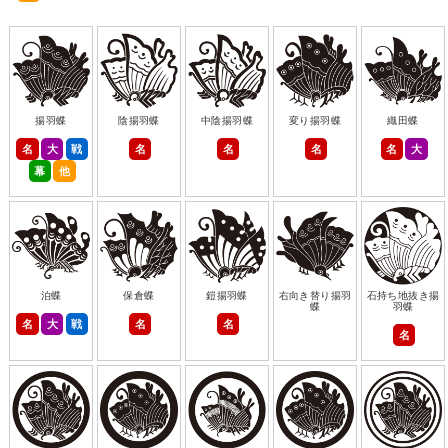
揚羽蝶
陰揚羽蝶
中陰揚羽蝶
変り揚羽蝶
織田蝶
名
大
戦
名
名
名
名
大
幕
他
泊蝶
保倉蝶
鎧揚羽蝶
右向き替り揚羽
石持ち地抜き揚
蝶
羽蝶
名
大
戦
名
名
名