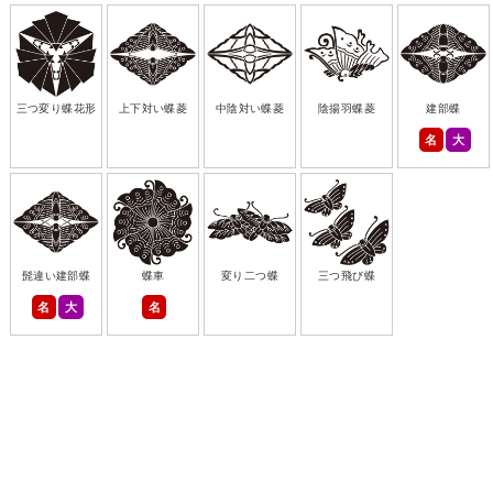
三つ変り蝶花形
上下対い蝶菱
中陰対い蝶菱
陰揚羽蝶菱
建部蝶
名
大
髭違い建部蝶
蝶車
変り二つ蝶
三つ飛び蝶
名
大
名