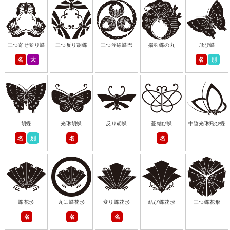
三つ寄せ変り蝶
三つ反り胡蝶
三つ浮線蝶巴
揚羽蝶の丸
飛び蝶
名
大
名
別
胡蝶
光琳胡蝶
反り胡蝶
蔓結び蝶
中陰光琳飛び蝶
名
別
名
名
蝶花形
丸に蝶花形
変り蝶花形
結び蝶花形
三つ蝶花形
名
名
名