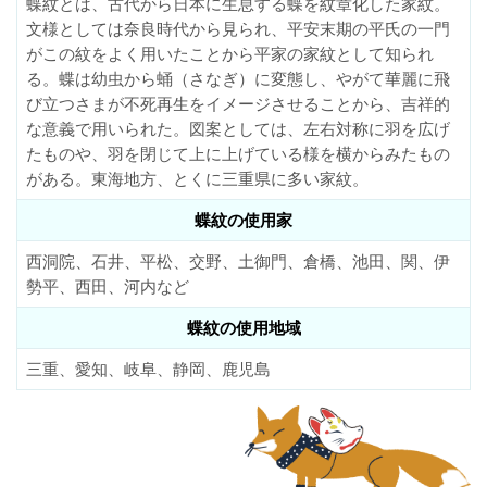
蝶紋とは、古代から日本に生息する蝶を紋章化した家紋。
文様としては奈良時代から見られ、平安末期の平氏の一門
がこの紋をよく用いたことから平家の家紋として知られ
る。蝶は幼虫から蛹（さなぎ）に変態し、やがて華麗に飛
び立つさまが不死再生をイメージさせることから、吉祥的
な意義で用いられた。図案としては、左右対称に羽を広げ
たものや、羽を閉じて上に上げている様を横からみたもの
がある。東海地方、とくに三重県に多い家紋。
蝶紋の使用家
西洞院、石井、平松、交野、土御門、倉橋、池田、関、伊
勢平、西田、河内など
蝶紋の使用地域
三重、愛知、岐阜、静岡、鹿児島