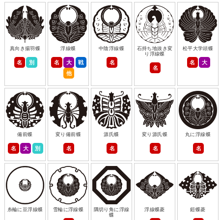
真向き揚羽蝶
浮線蝶
中陰浮線蝶
石持ち地抜き変
松平大学頭蝶
り浮線蝶
名
別
名
大
戦
名
名
大
名
他
備前蝶
変り備前蝶
源氏蝶
変り源氏蝶
丸に浮線蝶
名
大
別
名
名
名
名
糸輪に豆浮線蝶
雪輪に浮線蝶
隅切り角に浮線
浮線蝶菱
鎧蝶菱
蝶