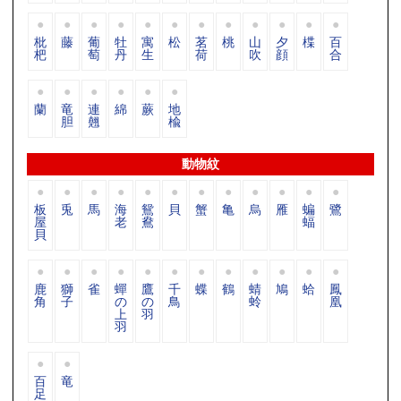
枇
藤
葡
牡
寓
松
茗
桃
山
夕
楪
百
杷
萄
丹
生
荷
吹
顔
合
蘭
竜
連
綿
蕨
地
胆
翹
楡
動物紋
板
兎
馬
海
鴛
貝
蟹
亀
烏
雁
蝙
鷺
屋
老
鴦
蝠
貝
鹿
獅
雀
蟬
鷹
千
蝶
鶴
蜻
鳩
蛤
鳳
角
子
の
の
鳥
蛉
凰
上
羽
羽
百
竜
足