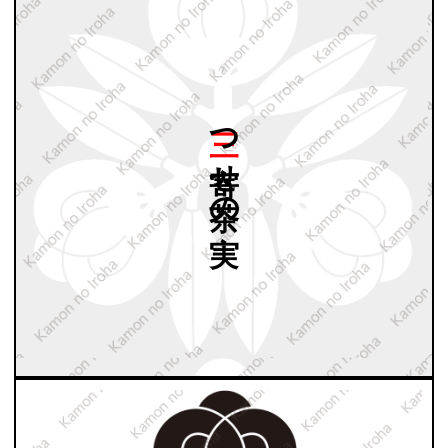
三つ
寄せ
茶の
実