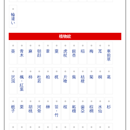
輪
違
い
植物紋
葵
青
麻
朝
葦
粟
虎
銀
稲
梅
苽
車
木
顔
杖
杏
前
草
沢
楓
柿
杜
柏
梶
片
蕪
桔
菊
桐
葛
瀉
・
若
喰
梗
紅
葉
栀
栗
胡
河
榊
笹
桜
柘
歯
棕
水
杉
子
桃
骨
・
榴
朶
櫚
仙
竹