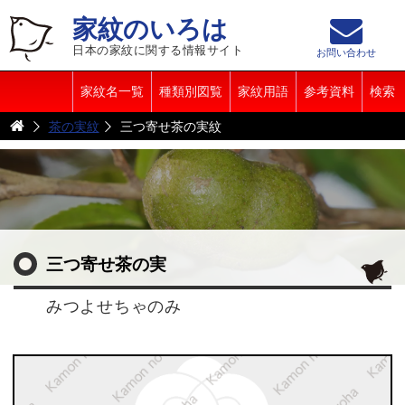
家紋のいろは
日本の家紋に関する情報サイト
お問い合わせ
家紋名一覧
種類別図覧
家紋用語
参考資料
検索
茶の実紋
三つ寄せ茶の実紋
三つ寄せ茶の実
みつよせちゃのみ