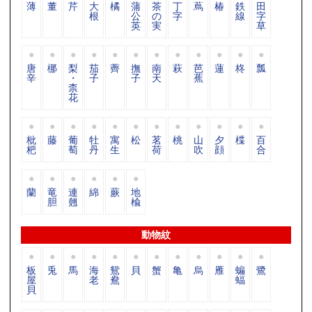
薄
董
芹
大
橘
蒲
茶
丁
蔦
椿
鉄
田
根
公
の
字
線
字
英
実
草
唐
梛
梨
茄
薺
撫
南
萩
芭
蓮
柊
瓢
辛
・
子
子
天
蕉
柰
花
枇
藤
葡
牡
寓
松
茗
桃
山
夕
楪
百
杷
萄
丹
生
荷
吹
顔
合
蘭
竜
連
綿
蕨
地
胆
翹
楡
動物紋
板
兎
馬
海
鴛
貝
蟹
亀
烏
雁
蝙
鷺
屋
老
鴦
蝠
貝