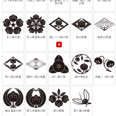
三つ寄せ茶の実
六角三つ茶の実
丸に葉無し三つ
糸輪に剣三つ茶
四つ茶の実
茶の実
の実
五つ茶の実
五つ竜胆茶の実
菱に一つ茶の実
茶の実菱
陰茶の実菱
名
対い茶の実菱
陰対い茶の実菱
向い茶の実
茶の実枝丸
光琳二つ茶の実
抱き葉茶の実
変り浮線茶の実
茶の実桐
変り茶の実蝶