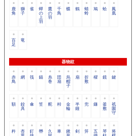
鹿
獅
雀
蟬
鷹
千
蝶
鶴
蜻
鳩
蛤
鳳
角
子
の
の
鳥
蛉
凰
上
羽
羽
百
竜
足
器物紋
赤
網
筏
錨
糸
団
烏
扇
折
櫂
鏡
鍵
鳥
巻
扇
帽
敷
子
額
鉸
傘
笠
舵
桛
金
半
兜
鎌
釜
祇
具
輪
鐘
敷
園
守
杵
杏
釘
轡
久
車
鍬
剣
笄
五
琴
将
葉
抜
留
形
德
柱
棋