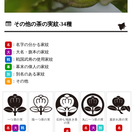
その他の茶の実紋
-34種
：名字の分かる家紋
名
：大名・旗本の家紋
大
：戦国武将の使用家紋
戦
：幕末の偉人の家紋
幕
：別名のある家紋
別
：その他
他
一つ茶の実
陰一つ茶の実
石持ち地抜き茶
丸に一つ茶の実
葉折れ茶の実
の実
名
大
戦
名
大
別
名
名