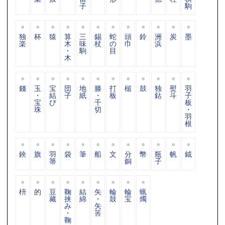
子
駒
独
杯
猿
算
三
錫
蛇
頭
鈴
洲
炭
墨
楽
木
味
杖
の
巾
浜
・
駒
目
木
錢
玉
宝
団
地
滕
打
槌
鼓
独
熨
羽
・
結
子
紙
・
板
鈷
斗
子
宝
び
千
板
珠
切
・
羽
根
鋏
旗
羽
袋
筆
船
文
分
幣
瓶
帆
鉞
箒
銅
子
枡
的
豆
鞠
結
矢
輪
輪
蝋
藏
挟
綿
・
鼓
宝
燭
み
矢
・
筈
鞠