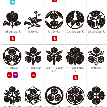
別
片葉折れ茶の実
枝茶の実
対い茶の実
二つ割り茶の実
三つ割り茶の実
名
名
三つ茶の実
三つ葉茶の実
痩せ三つ竜胆茶
三つ葉埋み茶の
花茶の実
の実
実
名
大
名
名