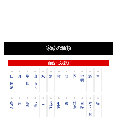
家紋の種類
自然・文様紋
日
月
星
山
水
浪
雲
雪
霞
稲
鱗
角
・
・
・
妻
日
曜
山
足
形
唐
鐶
亀
七
巴
花
引
菱
村
目
木
輪
花
甲
宝
菱
両
濃
結
瓜
・
窠