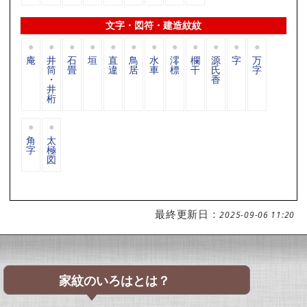
文字・図符・建造紋紋
庵
井
石
垣
直
鳥
水
澪
欄
源
字
万
筒
畳
違
居
車
標
干
氏
字
・
香
井
桁
角
太
字
極
図
最終更新日：
2025-09-06 11:20
家紋のいろはとは？