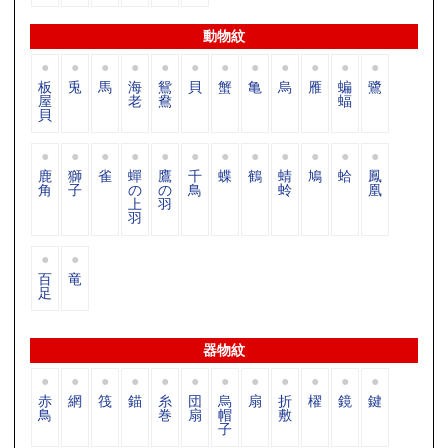
動物紋
板
兎
馬
海
鴛
貝
蟹
亀
烏
雁
蝙
鷺
屋
老
鴦
蝠
貝
鹿
獅
雀
蟬
鷹
千
蝶
鶴
蜻
鳩
蛤
鳳
角
子
の
の
鳥
蛉
凰
上
羽
羽
百
竜
足
器物紋
赤
網
筏
錨
糸
団
烏
扇
折
櫂
鏡
鍵
鳥
巻
扇
帽
敷
子