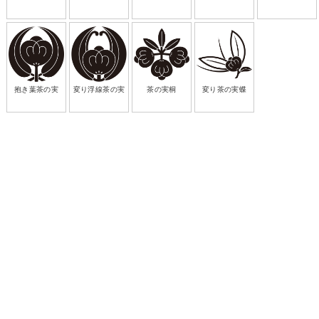
抱き葉茶の実
変り浮線茶の実
茶の実桐
変り茶の実蝶