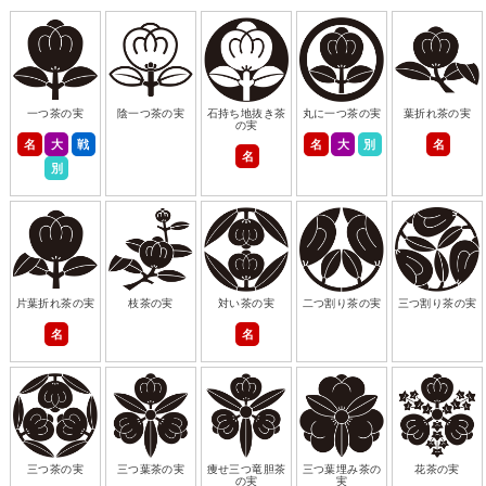
一つ茶の実
陰一つ茶の実
石持ち地抜き茶
丸に一つ茶の実
葉折れ茶の実
の実
名
大
戦
名
大
別
名
名
別
片葉折れ茶の実
枝茶の実
対い茶の実
二つ割り茶の実
三つ割り茶の実
名
名
三つ茶の実
三つ葉茶の実
痩せ三つ竜胆茶
三つ葉埋み茶の
花茶の実
の実
実