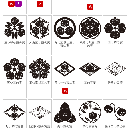
名
大
名
名
三つ寄せ茶の実
六角三つ茶の実
丸に葉無し三つ
糸輪に剣三つ茶
四つ茶の実
茶の実
の実
五つ茶の実
五つ竜胆茶の実
菱に一つ茶の実
茶の実菱
陰茶の実菱
名
対い茶の実菱
陰対い茶の実菱
向い茶の実
茶の実枝丸
光琳二つ茶の実