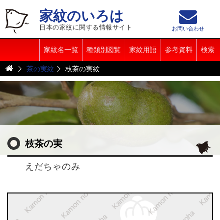
家紋のいろは
日本の家紋に関する情報サイト
お問い合わせ
家紋名一覧
種類別図覧
家紋用語
参考資料
検索
茶の実紋
枝茶の実紋
枝茶の実
えだちゃのみ