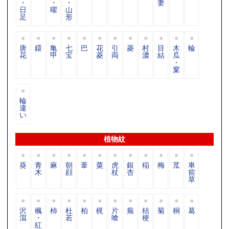
・
・
・
妻
日
曜
山
足
形
唐
鐶
亀
七
巴
花
引
菱
村
目
木
輪
花
甲
宝
菱
両
濃
結
瓜
・
窠
輪
違
い
植物紋
葵
青
麻
朝
葦
粟
虎
銀
稲
梅
苽
車
木
顔
杖
杏
前
草
沢
楓
柿
杜
柏
梶
片
蕪
桔
菊
桐
葛
瀉
・
若
喰
梗
紅