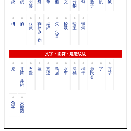
鋏
旗
羽
袋
筆
船
文
分
幣
瓶
帆
鉞
箒
銅
子
枡
的
豆
鞠
結
矢
輪
輪
蝋
藏
挟
綿
・
鼓
宝
燭
み
矢
・
筈
鞠
文字・図符・建造紋紋
庵
井
石
垣
直
鳥
水
澪
欄
源
字
万
筒
畳
違
居
車
標
干
氏
字
・
香
井
桁
角
太
字
極
図