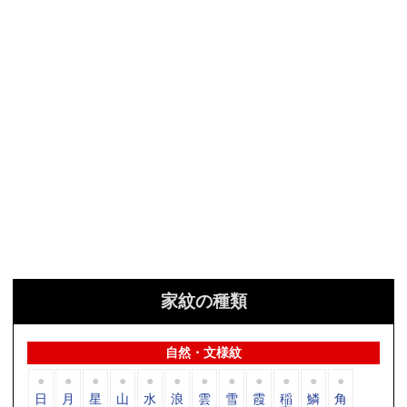
家紋の種類
自然・文様紋
日
月
星
山
水
浪
雲
雪
霞
稲
鱗
角