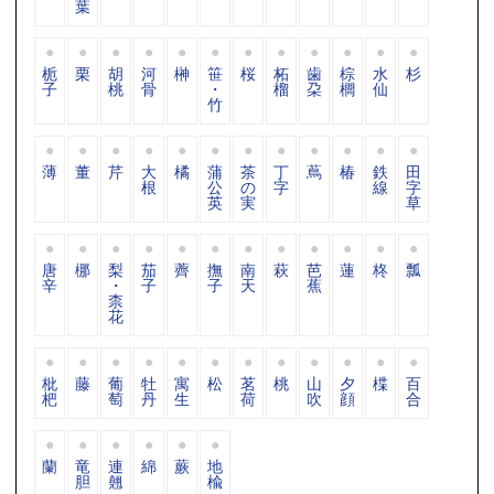
葉
栀
栗
胡
河
榊
笹
桜
柘
歯
棕
水
杉
子
桃
骨
・
榴
朶
櫚
仙
竹
薄
董
芹
大
橘
蒲
茶
丁
蔦
椿
鉄
田
根
公
の
字
線
字
英
実
草
唐
梛
梨
茄
薺
撫
南
萩
芭
蓮
柊
瓢
辛
・
子
子
天
蕉
柰
花
枇
藤
葡
牡
寓
松
茗
桃
山
夕
楪
百
杷
萄
丹
生
荷
吹
顔
合
蘭
竜
連
綿
蕨
地
胆
翹
楡