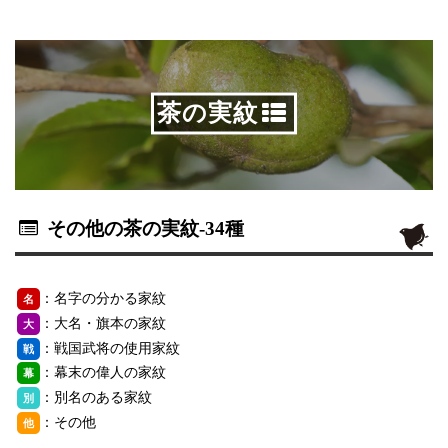
茶の実紋
その他の茶の実紋
-34種
：名字の分かる家紋
名
：大名・旗本の家紋
大
：戦国武将の使用家紋
戦
：幕末の偉人の家紋
幕
：別名のある家紋
別
：その他
他