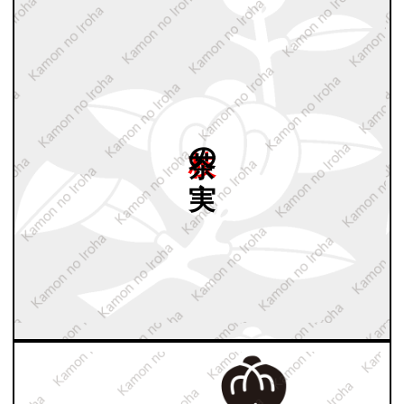
枝茶の
実