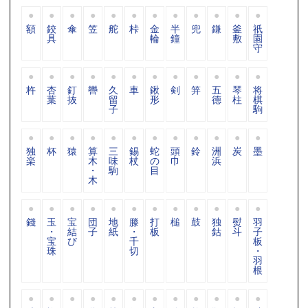
額
鉸
傘
笠
舵
桛
金
半
兜
鎌
釜
祇
具
輪
鐘
敷
園
守
杵
杏
釘
轡
久
車
鍬
剣
笄
五
琴
将
葉
抜
留
形
德
柱
棋
子
駒
独
杯
猿
算
三
錫
蛇
頭
鈴
洲
炭
墨
楽
木
味
杖
の
巾
浜
・
駒
目
木
錢
玉
宝
団
地
滕
打
槌
鼓
独
熨
羽
・
結
子
紙
・
板
鈷
斗
子
宝
び
千
板
珠
切
・
羽
根