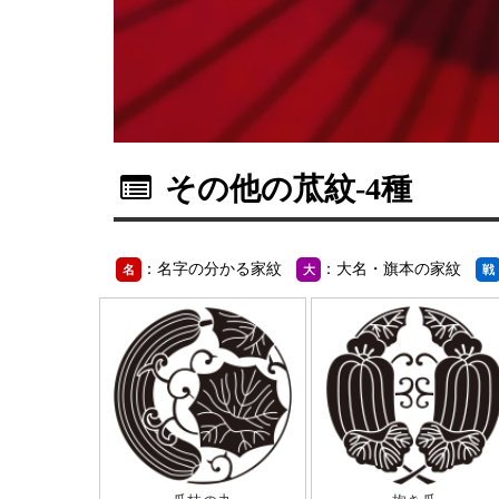
その他の苽紋
-4種
：名字の分かる家紋
：大名・旗本の家紋
名
大
戦