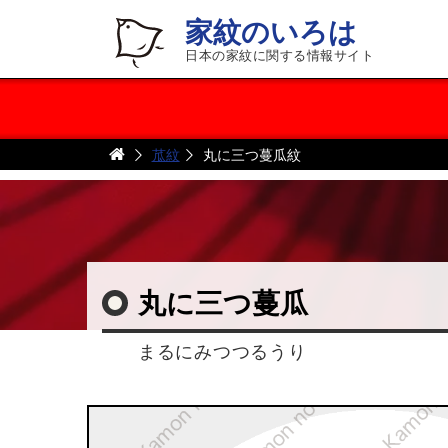
家紋のいろは
日本の家紋に関する情報サイト
苽紋
丸に三つ蔓瓜紋
丸に三つ蔓瓜
まるにみつつるうり