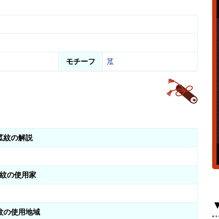
モチーフ
苽
苽紋の解説
紋の使用家
紋の使用地域