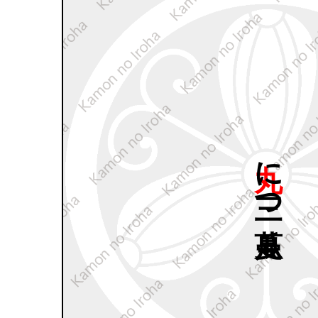
丸に
三つ
蔓瓜