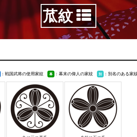
苽紋
：戦国武将の使用家紋
：幕末の偉人の家紋
：別名のある家
幕
別