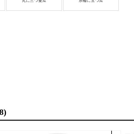
丸に三つ蔓瓜
糸輪に五つ瓜
8)