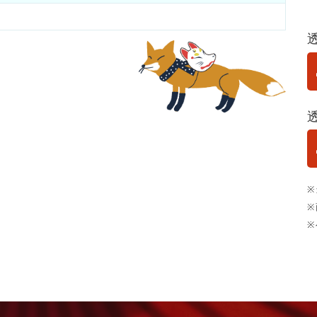
※
※
※