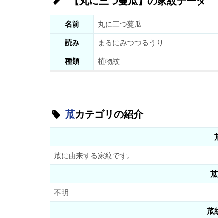
【丸に三つ蔓瓜】の家紋データ
名前
丸に三つ蔓瓜
読み
まるにみつつるうり
種類
植物紋
苽
カテゴリの紹介
苽に由来する家紋です。
苽
不明
苽