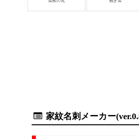
瓜枝の丸
抱き瓜
家紋名刺メーカー(ver.0.