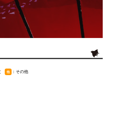
紋
：その他
他