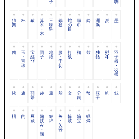
子
駒
独
杯
猿
算
三
錫
蛇
頭
鈴
洲
炭
墨
楽
木
味
杖
の
巾
浜
・
駒
目
木
錢
玉
宝
団
地
滕
打
槌
鼓
独
熨
羽
・
結
子
紙
・
板
鈷
斗
子
宝
び
千
板
珠
切
・
羽
根
鋏
旗
羽
袋
筆
船
文
分
幣
瓶
帆
鉞
箒
銅
子
枡
的
豆
鞠
結
矢
輪
輪
蝋
藏
挟
綿
・
鼓
宝
燭
み
矢
・
筈
鞠