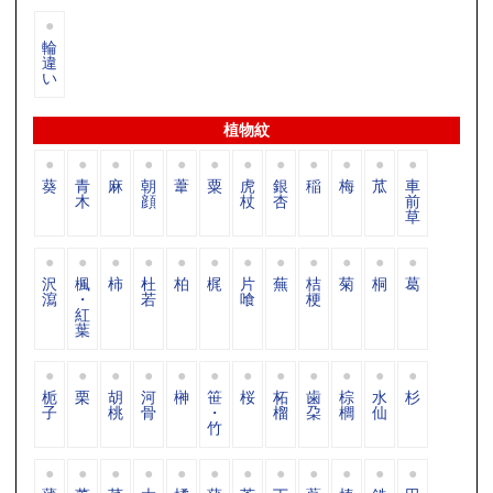
輪
違
い
植物紋
葵
青
麻
朝
葦
粟
虎
銀
稲
梅
苽
車
木
顔
杖
杏
前
草
沢
楓
柿
杜
柏
梶
片
蕪
桔
菊
桐
葛
瀉
・
若
喰
梗
紅
葉
栀
栗
胡
河
榊
笹
桜
柘
歯
棕
水
杉
子
桃
骨
・
榴
朶
櫚
仙
竹