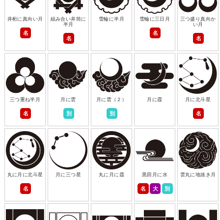
井桁に真向い月
組み合い井筒に
雪輪に半月
雪輪に三日月
三つ盛り真向か
半月
い月
名
名
名
名
三つ重ね半月
月に雲
月に雲（２）
月に霞
月に北斗星
名
別
別
名
丸に月に北斗星
月に三つ星
丸に月に霞
黒田月に水
雲丸に地抜き月
名
名
大
別