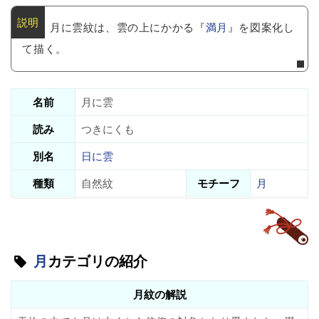
月に雲紋は、雲の上にかかる『
満月
』を図案化し
て描く。
名前
月に雲
読み
つきにくも
別名
日に雲
種類
自然紋
モチーフ
月
月
カテゴリの紹介
月紋の解説