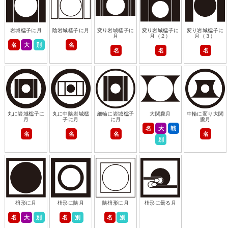
岩城櫺子に月
陰岩城櫺子に月
変り岩城櫺子に
変り岩城櫺子に
変り岩城櫺子に
月
月（２）
月（３）
名
大
別
名
名
名
名
丸に岩城櫺子に
丸に中陰岩城櫺
細輪に岩城櫺子
大関朧月
中輪に変り大関
月
子に月
に月
朧月
名
大
戦
名
名
名
名
別
枡形に月
枡形に陰月
陰枡形に月
枡形に曇る月
名
大
別
名
別
名
別