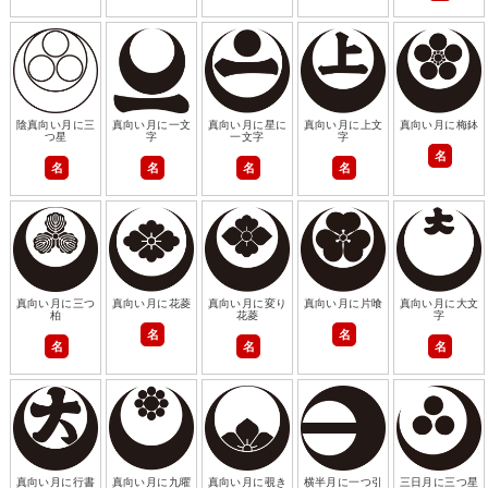
陰真向い月に三
真向い月に一文
真向い月に星に
真向い月に上文
真向い月に梅鉢
つ星
字
一文字
字
名
名
名
名
名
真向い月に三つ
真向い月に花菱
真向い月に変り
真向い月に片喰
真向い月に大文
柏
花菱
字
名
名
名
名
名
真向い月に行書
真向い月に九曜
真向い月に覗き
横半月に一つ引
三日月に三つ星