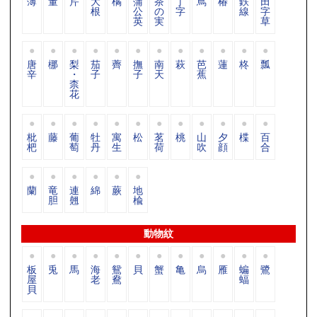
薄
董
芹
大
橘
蒲
茶
丁
蔦
椿
鉄
田
根
公
の
字
線
字
英
実
草
唐
梛
梨
茄
薺
撫
南
萩
芭
蓮
柊
瓢
辛
・
子
子
天
蕉
柰
花
枇
藤
葡
牡
寓
松
茗
桃
山
夕
楪
百
杷
萄
丹
生
荷
吹
顔
合
蘭
竜
連
綿
蕨
地
胆
翹
楡
動物紋
板
兎
馬
海
鴛
貝
蟹
亀
烏
雁
蝙
鷺
屋
老
鴦
蝠
貝