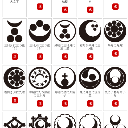
大文字
桔梗
き
名
名
名
名
三日月に三つ星
三日月に三つ星
細輪に三日月に
右向き半月に三
半月に九曜
（２）
（３）
三つ星
つ星
名
名
名
名
名
右向き月に九曜
中輪に九つ銀星
月輪に星に久留
丸に月星に流れ
丸に子持ち向い
に三日月
子
星
月
名
名
名
名
名