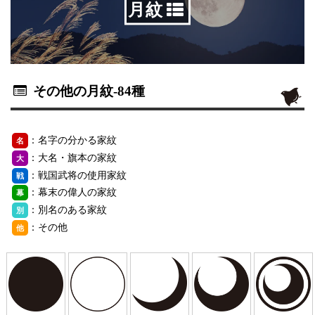
月紋
その他の月紋
-84種
：名字の分かる家紋
名
：大名・旗本の家紋
大
：戦国武将の使用家紋
戦
：幕末の偉人の家紋
幕
：別名のある家紋
別
：その他
他