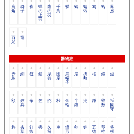
鹿
獅
雀
蟬
鷹
千
蝶
鶴
蜻
鳩
蛤
鳳
角
子
の
の
鳥
蛉
凰
上
羽
羽
百
竜
足
器物紋
赤
網
筏
錨
糸
団
烏
扇
折
櫂
鏡
鍵
鳥
巻
扇
帽
敷
子
額
鉸
傘
笠
舵
桛
金
半
兜
鎌
釜
祇
具
輪
鐘
敷
園
守
杵
杏
釘
轡
久
車
鍬
剣
笄
五
琴
将
葉
抜
留
形
德
柱
棋