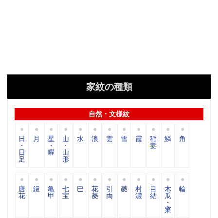
家紋の種類
自然・文様紋
日
月
星
山
水
浪
雲
雪
霞
稲
鱗
角
・
・
・
妻
日
曜
山
足
形
唐
鐶
亀
七
巴
花
引
菱
村
目
木
輪
花
甲
宝
菱
両
濃
結
瓜
・
窠