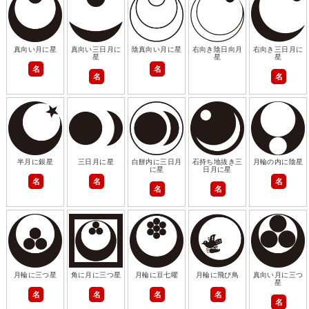
真向い月に星
真向い三日月に
陰真向い月に星
右向き陰日向月
右向き三日月に
星
星
星
名
名
名
名
半月に銀星
三日月に星
白餅内に三日月
石持ち地抜き三
月輪の内に陰星
に星
日月に星
名
名
名
名
名
月輪に三つ星
角に月に三つ星
月輪に豆七曜
月輪に飛び鳥
真向い月に三つ
星
名
名
名
名
名