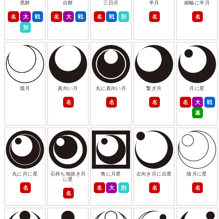
黒餅
白餅
三日月
半月
細輪に半月
名
大
戦
名
大
戦
名
戦
別
名
名
別
陰月
真向い月
丸に真向い月
繋ぎ月
月に星
名
名
名
名
大
戦
幕
丸に月に星
石持ち地抜き月
角に月星
左向き月に出星
陰月に星
に星
名
名
大
別
名
名
名