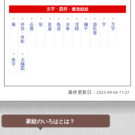
文字・図符・建造紋紋
庵
井
石
垣
直
鳥
水
澪
欄
源
字
万
筒
畳
違
居
車
標
干
氏
字
・
香
井
桁
角
太
字
極
図
最終更新日：
2025-09-06 11:21
家紋のいろはとは？