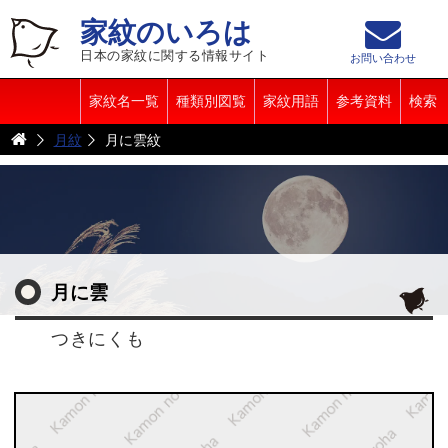
家紋のいろは
日本の家紋に関する情報サイト
お問い合わせ
家紋名一覧
種類別図覧
家紋用語
参考資料
検索
月紋
月に雲紋
月に雲
つきにくも