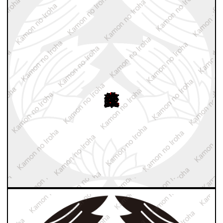
鬼杏葉鉄線