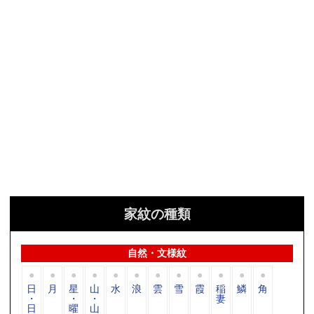
家紋の種類
自然・文様紋
日
月
星
山
水
浪
雲
雪
霞
稲
鱗
角
・
・
・
妻
日
曜
山