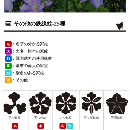
その他の鉄線紋
-25種
：名字の分かる家紋
名
：大名・旗本の家紋
大
：戦国武将の使用家紋
戦
：幕末の偉人の家紋
幕
：別名のある家紋
別
：その他
他
三つ鉄線
五つ鉄線
六つ鉄線
三つ葉鉄線
五曜鉄線
名
名
名
別