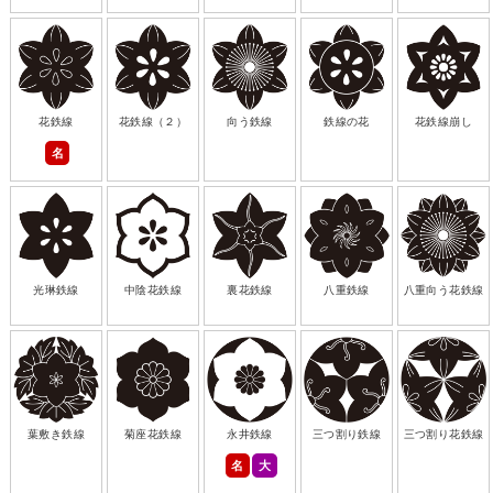
花鉄線
花鉄線（２）
向う鉄線
鉄線の花
花鉄線崩し
名
光琳鉄線
中陰花鉄線
裏花鉄線
八重鉄線
八重向う花鉄線
葉敷き鉄線
菊座花鉄線
永井鉄線
三つ割り鉄線
三つ割り花鉄線
名
大