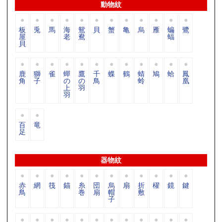
動物紋
板
兎
馬
海
鴛
貝
蟹
亀
烏
雁
蝙
鷺
屋
老
鴦
蝠
貝
鹿
獅
雀
蟬
鷹
千
蝶
鶴
蜻
鳩
蛤
鳳
角
子
の
の
鳥
蛉
凰
上
羽
羽
百
竜
足
器物紋
赤
網
筏
錨
糸
団
烏
扇
折
櫂
鏡
鍵
鳥
巻
扇
帽
敷
子