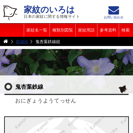
家紋のいろは
日本の家紋に関する情報サイト
お問い合わせ
家紋名一覧
種類別図覧
家紋用語
参考資料
検索
鉄線紋
鬼杏葉鉄線紋
鬼杏葉鉄線
おにぎょうようてっせん