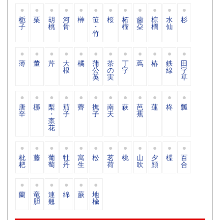
栀
栗
胡
河
榊
笹
桜
柘
歯
棕
水
杉
子
桃
骨
・
榴
朶
櫚
仙
竹
薄
董
芹
大
橘
蒲
茶
丁
蔦
椿
鉄
田
根
公
の
字
線
字
英
実
草
唐
梛
梨
茄
薺
撫
南
萩
芭
蓮
柊
瓢
辛
・
子
子
天
蕉
柰
花
枇
藤
葡
牡
寓
松
茗
桃
山
夕
楪
百
杷
萄
丹
生
荷
吹
顔
合
蘭
竜
連
綿
蕨
地
胆
翹
楡