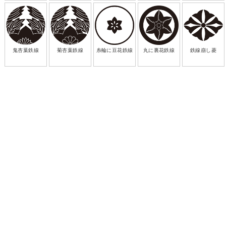
鬼杏葉鉄線
菊杏葉鉄線
糸輪に豆花鉄線
丸に裏花鉄線
鉄線崩し菱