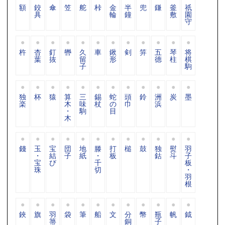
額
鉸
傘
笠
舵
桛
金
半
兜
鎌
釜
祇
具
輪
鐘
敷
園
守
杵
杏
釘
轡
久
車
鍬
剣
笄
五
琴
将
葉
抜
留
形
德
柱
棋
子
駒
独
杯
猿
算
三
錫
蛇
頭
鈴
洲
炭
墨
楽
木
味
杖
の
巾
浜
・
駒
目
木
錢
玉
宝
団
地
滕
打
槌
鼓
独
熨
羽
・
結
子
紙
・
板
鈷
斗
子
宝
び
千
板
珠
切
・
羽
根
鋏
旗
羽
袋
筆
船
文
分
幣
瓶
帆
鉞
箒
銅
子