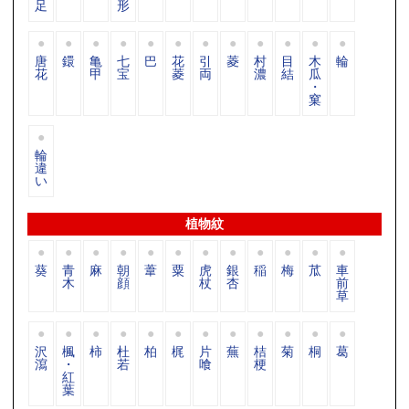
足
形
唐
鐶
亀
七
巴
花
引
菱
村
目
木
輪
花
甲
宝
菱
両
濃
結
瓜
・
窠
輪
違
い
植物紋
葵
青
麻
朝
葦
粟
虎
銀
稲
梅
苽
車
木
顔
杖
杏
前
草
沢
楓
柿
杜
柏
梶
片
蕪
桔
菊
桐
葛
瀉
・
若
喰
梗
紅
葉