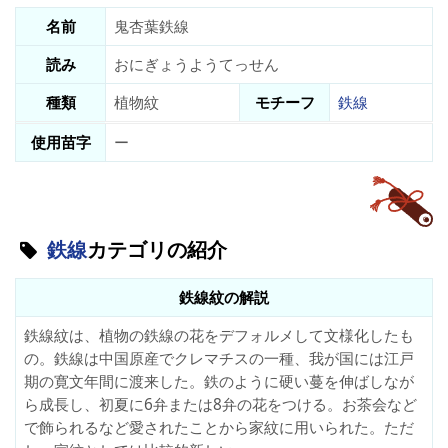
名前
鬼杏葉鉄線
読み
おにぎょうようてっせん
種類
植物紋
モチーフ
鉄線
使用苗字
ー
鉄線
カテゴリの紹介
鉄線紋の解説
鉄線紋は、植物の鉄線の花をデフォルメして文様化したも
の。鉄線は中国原産でクレマチスの一種、我が国には江戸
期の寛文年間に渡来した。鉄のように硬い蔓を伸ばしなが
ら成長し、初夏に6弁または8弁の花をつける。お茶会など
で飾られるなど愛されたことから家紋に用いられた。ただ