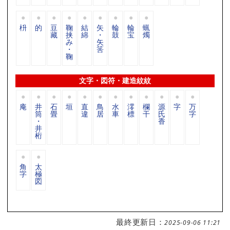
枡
的
豆
鞠
結
矢
輪
輪
蝋
藏
挟
綿
・
鼓
宝
燭
み
矢
・
筈
鞠
文字・図符・建造紋紋
庵
井
石
垣
直
鳥
水
澪
欄
源
字
万
筒
畳
違
居
車
標
干
氏
字
・
香
井
桁
角
太
字
極
図
最終更新日：
2025-09-06 11:21