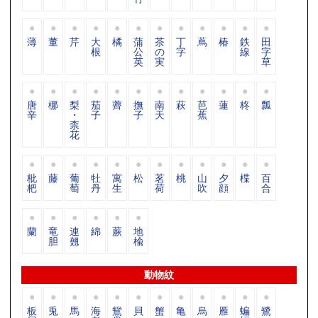
薄
董
芹
大
橘
蒲
茶
丁
蔦
椿
鉄
田
根
公
の
字
線
字
英
実
草
唐
梛
梨
茄
薺
撫
南
萩
芭
蓮
柊
瓢
辛
・
子
子
天
蕉
柰
花
枇
藤
葡
牡
寓
松
茗
桃
山
夕
楪
百
杷
萄
丹
生
荷
吹
顔
合
蘭
竜
連
綿
蕨
地
胆
翹
楡
動物紋
板
兎
馬
海
鴛
貝
蟹
亀
烏
雁
蝙
鷺