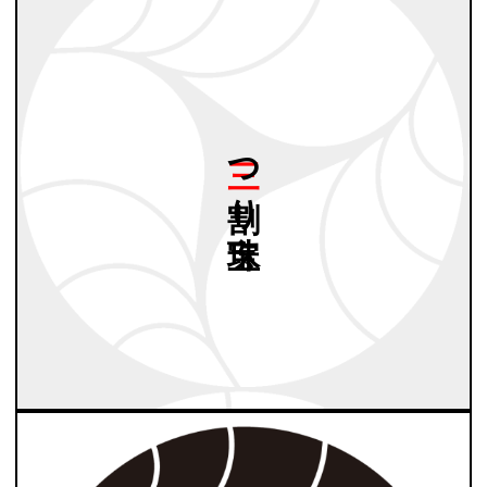
三つ
割り
宝珠