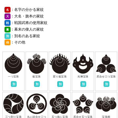
：名字の分かる家紋
名
：大名・旗本の家紋
大
：戦国武将の使用家紋
戦
：幕末の偉人の家紋
幕
：別名のある家紋
別
：その他
他
一つ宝珠
焔宝珠
変り焔宝珠
光琳宝珠
尻合せ三つ宝珠
別
別
別
別
別
三つ割り宝珠
丸に頭合せ三つ
五つ捻じ宝珠
尻合せ五つ宝珠
宝珠桐