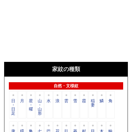
家紋の種類
自然・文様紋
日
月
星
山
水
浪
雲
雪
霞
稲
鱗
角
・
・
・
妻
日
曜
山
足
形
唐
鐶
亀
七
巴
花
引
菱
村
目
木
輪