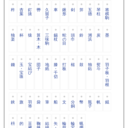
杵
杏
釘
轡
久
車
鍬
剣
笄
五
琴
将
葉
抜
留
形
德
柱
棋
子
駒
独
杯
猿
算
三
錫
蛇
頭
鈴
洲
炭
墨
楽
木
味
杖
の
巾
浜
・
駒
目
木
錢
玉
宝
団
地
滕
打
槌
鼓
独
熨
羽
・
結
子
紙
・
板
鈷
斗
子
宝
び
千
板
珠
切
・
羽
根
鋏
旗
羽
袋
筆
船
文
分
幣
瓶
帆
鉞
箒
銅
子
枡
的
豆
鞠
結
矢
輪
輪
蝋
藏
挟
綿
・
鼓
宝
燭