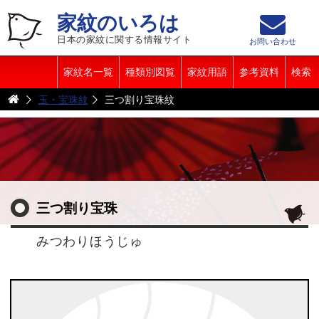
家紋のいろは
日本の家紋に関する情報サイト
お問い合わせ
家紋名一覧
種類別図覧
家紋用語
参考資料
検索
玉・宝珠紋
三つ割り宝珠紋
三つ割り宝珠
みつわりほうじゅ