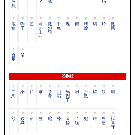
屋
老
鴦
蝠
貝
鹿
獅
雀
蟬
鷹
千
蝶
鶴
蜻
鳩
蛤
鳳
角
子
の
の
鳥
蛉
凰
上
羽
羽
百
竜
足
器物紋
赤
網
筏
錨
糸
団
烏
扇
折
櫂
鏡
鍵
鳥
巻
扇
帽
敷
子
額
鉸
傘
笠
舵
桛
金
半
兜
鎌
釜
祇
具
輪
鐘
敷
園
守