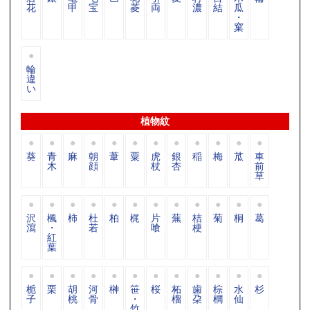
花
甲
宝
菱
両
濃
結
瓜
・
窠
輪
違
い
植物紋
葵
青
麻
朝
葦
粟
虎
銀
稲
梅
苽
車
木
顔
杖
杏
前
草
沢
楓
柿
杜
柏
梶
片
蕪
桔
菊
桐
葛
瀉
・
若
喰
梗
紅
葉
栀
栗
胡
河
榊
笹
桜
柘
歯
棕
水
杉
子
桃
骨
・
榴
朶
櫚
仙
竹