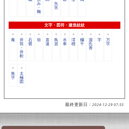
み
矢
・
筈
鞠
文字・図符・建造紋紋
庵
井
石
垣
直
鳥
水
澪
欄
源
字
万
筒
畳
違
居
車
標
干
氏
字
・
香
井
桁
角
太
字
極
図
最終更新日：
2024-12-29 07:53