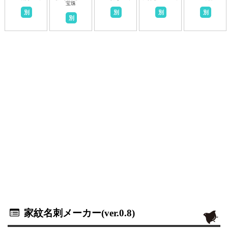
宝珠
別
別
別
別
別
家紋名刺メーカー(ver.0.8)