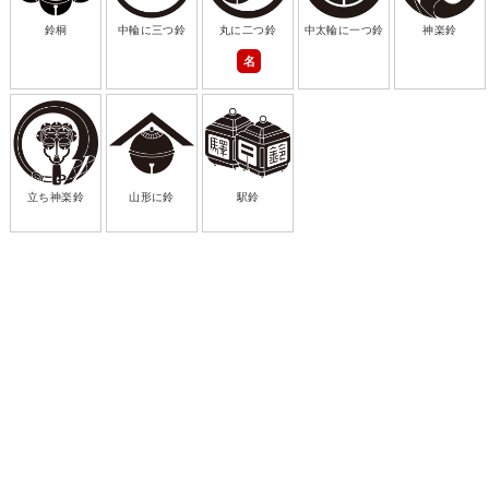
鈴桐
中輪に三つ鈴
丸に二つ鈴
中太輪に一つ鈴
神楽鈴
名
立ち神楽鈴
山形に鈴
駅鈴