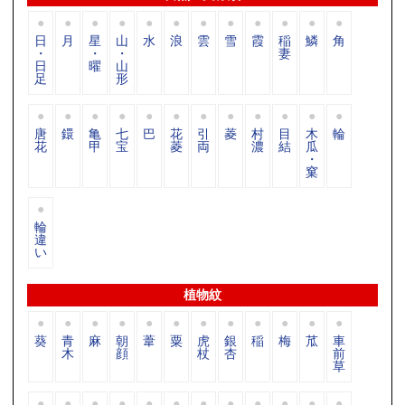
日
月
星
山
水
浪
雲
雪
霞
稲
鱗
角
・
・
・
妻
日
曜
山
足
形
唐
鐶
亀
七
巴
花
引
菱
村
目
木
輪
花
甲
宝
菱
両
濃
結
瓜
・
窠
輪
違
い
植物紋
葵
青
麻
朝
葦
粟
虎
銀
稲
梅
苽
車
木
顔
杖
杏
前
草