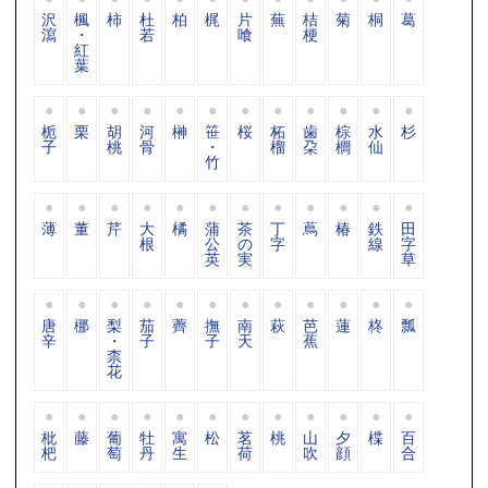
沢
楓
柿
杜
柏
梶
片
蕪
桔
菊
桐
葛
瀉
・
若
喰
梗
紅
葉
栀
栗
胡
河
榊
笹
桜
柘
歯
棕
水
杉
子
桃
骨
・
榴
朶
櫚
仙
竹
薄
董
芹
大
橘
蒲
茶
丁
蔦
椿
鉄
田
根
公
の
字
線
字
英
実
草
唐
梛
梨
茄
薺
撫
南
萩
芭
蓮
柊
瓢
辛
・
子
子
天
蕉
柰
花
枇
藤
葡
牡
寓
松
茗
桃
山
夕
楪
百
杷
萄
丹
生
荷
吹
顔
合