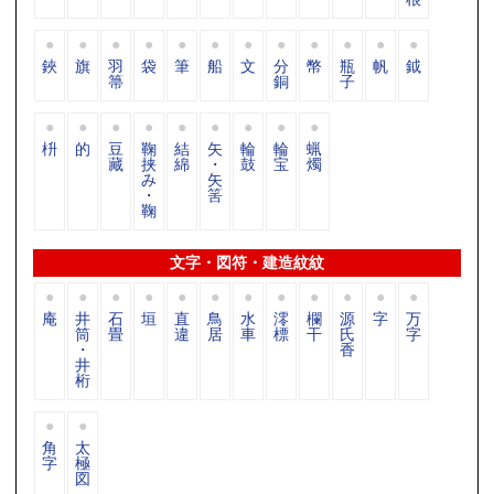
鋏
旗
羽
袋
筆
船
文
分
幣
瓶
帆
鉞
箒
銅
子
枡
的
豆
鞠
結
矢
輪
輪
蝋
藏
挟
綿
・
鼓
宝
燭
み
矢
・
筈
鞠
文字・図符・建造紋紋
庵
井
石
垣
直
鳥
水
澪
欄
源
字
万
筒
畳
違
居
車
標
干
氏
字
・
香
井
桁
角
太
字
極
図