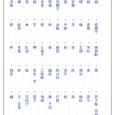
赤
網
筏
錨
糸
団
烏
扇
折
櫂
鏡
鍵
鳥
巻
扇
帽
敷
子
額
鉸
傘
笠
舵
桛
金
半
兜
鎌
釜
祇
具
輪
鐘
敷
園
守
杵
杏
釘
轡
久
車
鍬
剣
笄
五
琴
将
葉
抜
留
形
德
柱
棋
子
駒
独
杯
猿
算
三
錫
蛇
頭
鈴
洲
炭
墨
楽
木
味
杖
の
巾
浜
・
駒
目
木
錢
玉
宝
団
地
滕
打
槌
鼓
独
熨
羽
・
結
子
紙
・
板
鈷
斗
子
宝
び
千
板
珠
切
・
羽
根