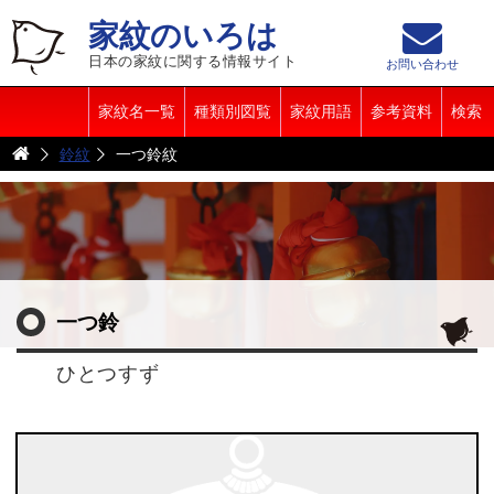
家紋のいろは
日本の家紋に関する情報サイト
お問い合わせ
家紋名一覧
種類別図覧
家紋用語
参考資料
検索
鈴紋
一つ鈴紋
一つ鈴
ひとつすず