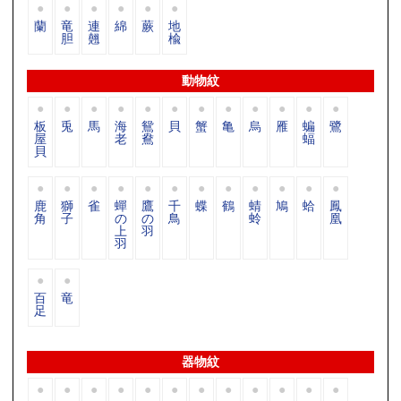
蘭
竜
連
綿
蕨
地
胆
翹
楡
動物紋
板
兎
馬
海
鴛
貝
蟹
亀
烏
雁
蝙
鷺
屋
老
鴦
蝠
貝
鹿
獅
雀
蟬
鷹
千
蝶
鶴
蜻
鳩
蛤
鳳
角
子
の
の
鳥
蛉
凰
上
羽
羽
百
竜
足
器物紋