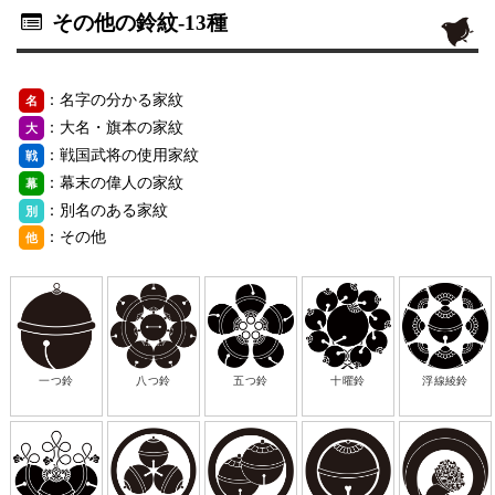
その他の鈴紋
-13種
：名字の分かる家紋
名
：大名・旗本の家紋
大
：戦国武将の使用家紋
戦
：幕末の偉人の家紋
幕
：別名のある家紋
別
：その他
他
一つ鈴
八つ鈴
五つ鈴
十曜鈴
浮線綾鈴