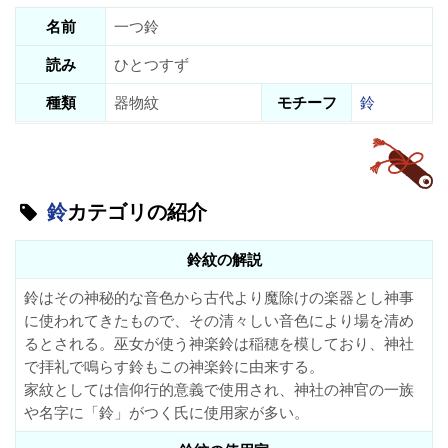
名前
一つ鈴
読み
ひとつすず
種類
器物紋
モチーフ
鈴
鈴
カテゴリの紹介
鈴紋の解説
鈴はその神秘的な音色から古代より魔除けの楽器とし神事
に使われてきたもので、その清々しい音色により場を清め
るとされる。巫女が使う神楽鈴は稲穂を模しており、神社
で拝礼で鳴らす鈴もこの神楽鈴に由来する。
家紋としては信仰行的意義で使用され、神社の神官の一族
や名字に「鈴」がつく氏に使用家が多い。