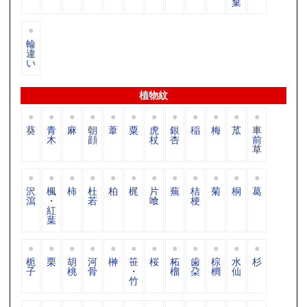
窠
輪
違
い
植物紋
葵
青
麻
朝
葦
粟
虎
銀
稲
梅
苽
車
木
顔
杖
杏
前
草
沢
楓
柿
杜
柏
梶
片
蕪
桔
菊
桐
葛
瀉
・
若
喰
梗
紅
葉
栀
栗
胡
河
榊
笹
桜
柘
歯
棕
水
杉
子
桃
骨
・
榴
朶
櫚
仙
竹