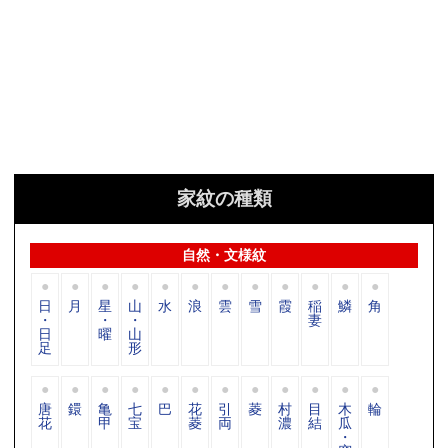
家紋の種類
自然・文様紋
日
月
星
山
水
浪
雲
雪
霞
稲
鱗
角
・
・
・
妻
日
曜
山
足
形
唐
鐶
亀
七
巴
花
引
菱
村
目
木
輪
花
甲
宝
菱
両
濃
結
瓜
・