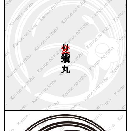
変り
水仙の
丸