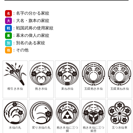
：名字の分かる家紋
名
：大名・旗本の家紋
大
：戦国武将の使用家紋
戦
：幕末の偉人の家紋
幕
：別名のある家紋
別
：その他
他
根引き水仙
抱き水仙
束ね水仙
五鐶抱き水仙
五鐶束ね水仙
水仙の丸
変り水仙の丸
抱き水仙に三つ
抱き水仙に三つ
五つ水仙車
鱗
銀杏