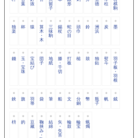
葉
抜
留
形
德
柱
棋
子
駒
独
杯
猿
算
三
錫
蛇
頭
鈴
洲
炭
墨
楽
木
味
杖
の
巾
浜
・
駒
目
木
錢
玉
宝
団
地
滕
打
槌
鼓
独
熨
羽
・
結
子
紙
・
板
鈷
斗
子
宝
び
千
板
珠
切
・
羽
根
鋏
旗
羽
袋
筆
船
文
分
幣
瓶
帆
鉞
箒
銅
子
枡
的
豆
鞠
結
矢
輪
輪
蝋
藏
挟
綿
・
鼓
宝
燭
み
矢
・
筈