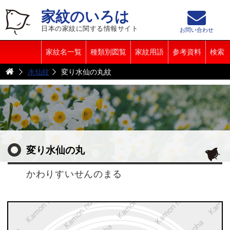
家紋のいろは
日本の家紋に関する情報サイト
お問い合わせ
家紋名一覧
種類別図覧
家紋用語
参考資料
検索
水仙紋
変り水仙の丸紋
変り水仙の丸
かわりすいせんのまる