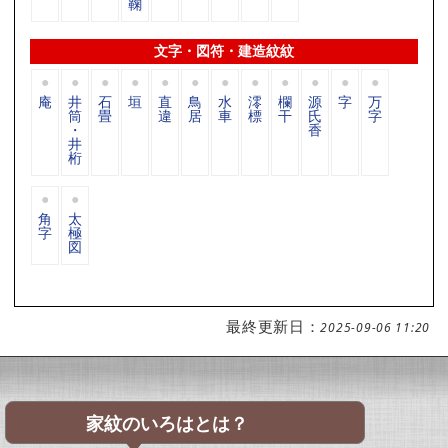
鞠
文字・図符・建造紋紋
庵
井
石
垣
直
鳥
水
澪
欄
源
字
万
筒
畳
違
居
車
標
干
氏
字
・
香
井
桁
角
太
字
極
図
最終更新日：
2025-09-06 11:20
家紋のいろはとは？