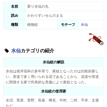
名前
変り水仙の丸
読み
かわりすいせんのまる
種類
植物紋
モチーフ
水仙
水仙
カテゴリの紹介
水仙紋の解説
水仙は彼岸花科の多年草で、家紋となったのは比較的新し
い。茶道で多く用いられる花であることから、花道や茶道
に関係する家で尚美的な意義により家紋となった。
水仙紋の使用家
水沼、菅原、菅野、長柴、樽見、中村、二村、平井、文屋
など