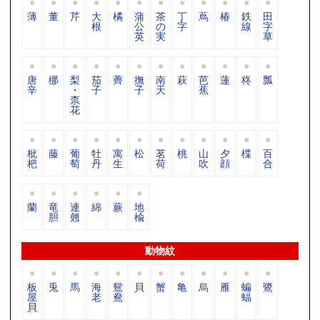
薄
董
芹
大
橘
蒲
茶
丁
蔦
椿
鉄
田
根
公
の
字
線
字
英
実
草
唐
梛
梨
茄
薺
撫
南
萩
芭
蓮
柊
瓢
辛
・
子
子
天
蕉
柰
花
枇
藤
葡
牡
寓
松
茗
桃
山
夕
楪
百
杷
萄
丹
生
荷
吹
顔
合
蘭
竜
連
綿
蕨
地
胆
翹
楡
動物紋
板
兎
馬
海
鴛
貝
蟹
亀
烏
雁
蝙
鷺
屋
老
鴦
蝠
貝