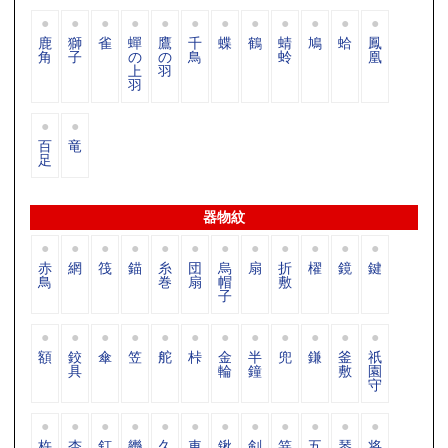
鹿
獅
雀
蟬
鷹
千
蝶
鶴
蜻
鳩
蛤
鳳
角
子
の
の
鳥
蛉
凰
上
羽
羽
百
竜
足
器物紋
赤
網
筏
錨
糸
団
烏
扇
折
櫂
鏡
鍵
鳥
巻
扇
帽
敷
子
額
鉸
傘
笠
舵
桛
金
半
兜
鎌
釜
祇
具
輪
鐘
敷
園
守
杵
杏
釘
轡
久
車
鍬
剣
笄
五
琴
将