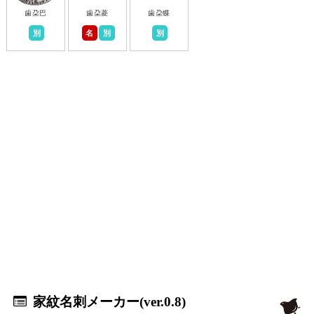
歯朶巴
歯朶菱
歯朶蝶
別
名
別
別
家紋名刺メーカー(ver.0.8)