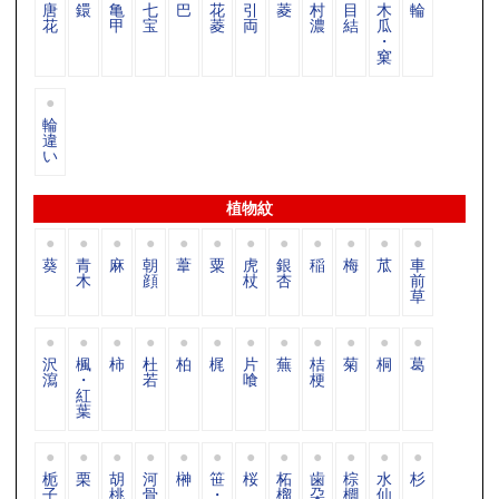
唐
鐶
亀
七
巴
花
引
菱
村
目
木
輪
花
甲
宝
菱
両
濃
結
瓜
・
窠
輪
違
い
植物紋
葵
青
麻
朝
葦
粟
虎
銀
稲
梅
苽
車
木
顔
杖
杏
前
草
沢
楓
柿
杜
柏
梶
片
蕪
桔
菊
桐
葛
瀉
・
若
喰
梗
紅
葉
栀
栗
胡
河
榊
笹
桜
柘
歯
棕
水
杉
子
桃
骨
・
榴
朶
櫚
仙