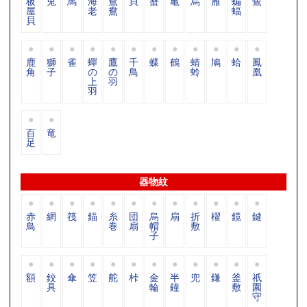
板
兎
馬
海
鴛
貝
蟹
亀
烏
雁
蝙
鷺
屋
老
鴦
蝠
貝
鹿
獅
雀
蟬
鷹
千
蝶
鶴
蜻
鳩
蛤
鳳
角
子
の
の
鳥
蛉
凰
上
羽
羽
百
竜
足
器物紋
赤
網
筏
錨
糸
団
烏
扇
折
櫂
鏡
鍵
鳥
巻
扇
帽
敷
子
額
鉸
傘
笠
舵
桛
金
半
兜
鎌
釜
祇
具
輪
鐘
敷
園
守