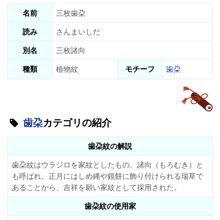
名前
三枚歯朶
読み
さんまいしだ
別名
三枚諸向
種類
植物紋
モチーフ
歯朶
歯朶
カテゴリの紹介
歯朶紋の解説
歯朶紋はウラジロを家紋としたもの。諸向（もろむき）と
も呼ばれ、正月にはしめ縄や鏡餅に飾り付けられる瑞草で
あることから、吉祥を願い家紋として採用された。
歯朶紋の使用家