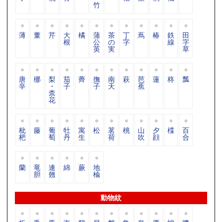
竹
薄
董
芹
大
橘
蒲
茶
丁
蔦
椿
鉄
田
根
公
の
字
線
字
英
実
草
唐
梛
梨
茄
薺
撫
南
萩
芭
蓮
柊
瓢
辛
・
子
子
天
蕉
柰
花
枇
藤
葡
牡
寓
松
茗
桃
山
夕
楪
百
杷
萄
丹
生
荷
吹
顔
合
蘭
竜
連
綿
蕨
地
胆
翹
楡
動物紋