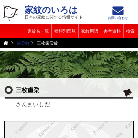
家紋のいろは
日本の家紋に関する情報サイト
お問い合わせ
家紋名一覧
種類別図覧
家紋用語
参考資料
検索
歯朶紋
三枚歯朶紋
三枚歯朶
さんまいしだ