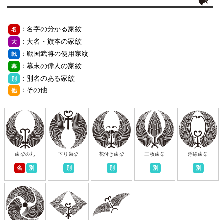
：名字の分かる家紋
名
：大名・旗本の家紋
大
：戦国武将の使用家紋
戦
：幕末の偉人の家紋
幕
：別名のある家紋
別
：その他
他
歯朶の丸
下り歯朶
花付き歯朶
三枚歯朶
浮線歯朶
名
別
別
別
別
別