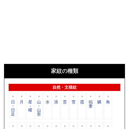
家紋の種類
自然・文様紋
日
月
星
山
水
浪
雲
雪
霞
稲
鱗
角
・
・
・
妻
日
曜
山
足
形