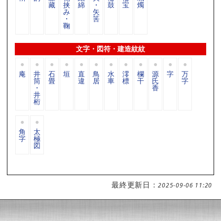
藏
挟
綿
・
鼓
宝
燭
み
矢
・
筈
鞠
文字・図符・建造紋紋
庵
井
石
垣
直
鳥
水
澪
欄
源
字
万
筒
畳
違
居
車
標
干
氏
字
・
香
井
桁
角
太
字
極
図
最終更新日：
2025-09-06 11:20