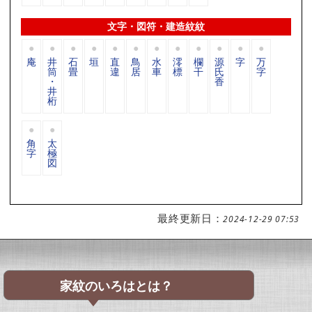
文字・図符・建造紋紋
庵
井
石
垣
直
鳥
水
澪
欄
源
字
万
筒
畳
違
居
車
標
干
氏
字
・
香
井
桁
角
太
字
極
図
最終更新日：
2024-12-29 07:53
家紋のいろはとは？