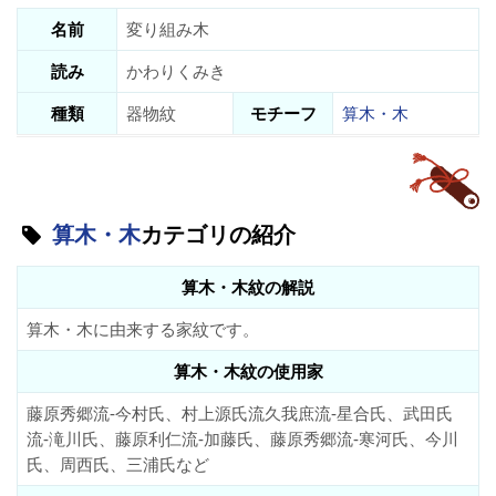
名前
変り組み木
読み
かわりくみき
種類
器物紋
モチーフ
算木・木
算木・木
カテゴリの紹介
算木・木紋の解説
算木・木に由来する家紋です。
算木・木紋の使用家
藤原秀郷流-今村氏、村上源氏流久我庶流-星合氏、武田氏
流-滝川氏、藤原利仁流-加藤氏、藤原秀郷流-寒河氏、今川
氏、周西氏、三浦氏など