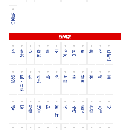
輪
違
い
植物紋
葵
青
麻
朝
葦
粟
虎
銀
稲
梅
苽
車
木
顔
杖
杏
前
草
沢
楓
柿
杜
柏
梶
片
蕪
桔
菊
桐
葛
瀉
・
若
喰
梗
紅
葉
栀
栗
胡
河
榊
笹
桜
柘
歯
棕
水
杉
子
桃
骨
・
榴
朶
櫚
仙
竹