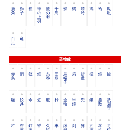
鹿
獅
雀
蟬
鷹
千
蝶
鶴
蜻
鳩
蛤
鳳
角
子
の
の
鳥
蛉
凰
上
羽
羽
百
竜
足
器物紋
赤
網
筏
錨
糸
団
烏
扇
折
櫂
鏡
鍵
鳥
巻
扇
帽
敷
子
額
鉸
傘
笠
舵
桛
金
半
兜
鎌
釜
祇
具
輪
鐘
敷
園
守
杵
杏
釘
轡
久
車
鍬
剣
笄
五
琴
将
葉
抜
留
形
德
柱
棋