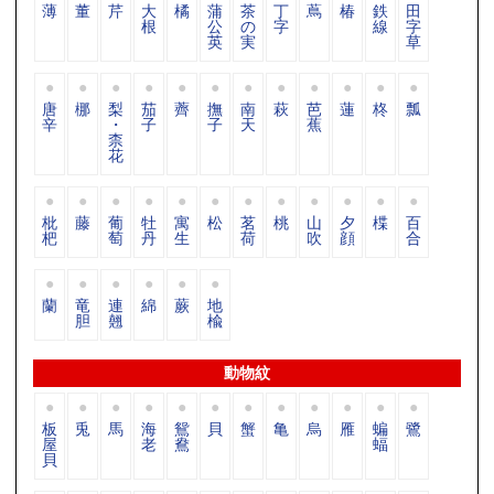
薄
董
芹
大
橘
蒲
茶
丁
蔦
椿
鉄
田
根
公
の
字
線
字
英
実
草
唐
梛
梨
茄
薺
撫
南
萩
芭
蓮
柊
瓢
辛
・
子
子
天
蕉
柰
花
枇
藤
葡
牡
寓
松
茗
桃
山
夕
楪
百
杷
萄
丹
生
荷
吹
顔
合
蘭
竜
連
綿
蕨
地
胆
翹
楡
動物紋
板
兎
馬
海
鴛
貝
蟹
亀
烏
雁
蝙
鷺
屋
老
鴦
蝠
貝