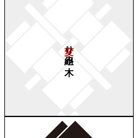
変り
組み
木