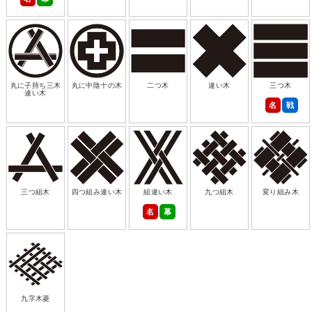
丸に子持ち三木
丸に中陰十の木
二つ木
違い木
三つ木
違い木
名
戦
三つ組木
四つ組み違い木
組違い木
九つ組木
変り組み木
名
幕
九字木菱