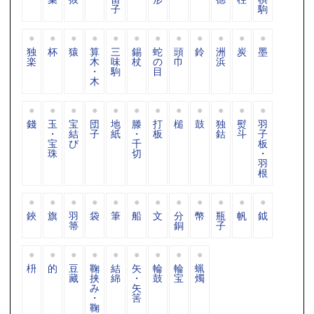
子
駒
独
杯
猿
算
三
錫
蛇
頭
鈴
洲
炭
墨
楽
木
味
杖
の
巾
浜
・
駒
目
木
錢
玉
宝
団
地
滕
打
槌
鼓
独
熨
羽
・
結
子
紙
・
板
鈷
斗
子
宝
び
千
板
珠
切
・
羽
根
鋏
旗
羽
袋
筆
船
文
分
幣
瓶
帆
鉞
箒
銅
子
枡
的
豆
鞠
結
矢
輪
輪
蝋
藏
挟
綿
・
鼓
宝
燭
み
矢
・
筈
鞠