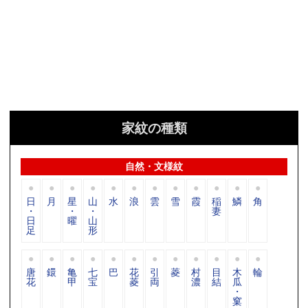
家紋の種類
自然・文様紋
日
月
星
山
水
浪
雲
雪
霞
稲
鱗
角
・
・
・
妻
日
曜
山
足
形
唐
鐶
亀
七
巴
花
引
菱
村
目
木
輪
花
甲
宝
菱
両
濃
結
瓜
・
窠