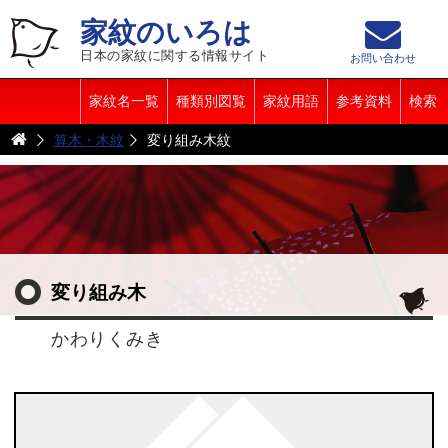
家紋のいろは
日本の家紋に関する情報サイト
お問い合わせ
家紋名一覧
種類別図覧
家紋用語
参考資料
検索
算木・木紋
変り組み木紋
変り組み木
かわりくみき