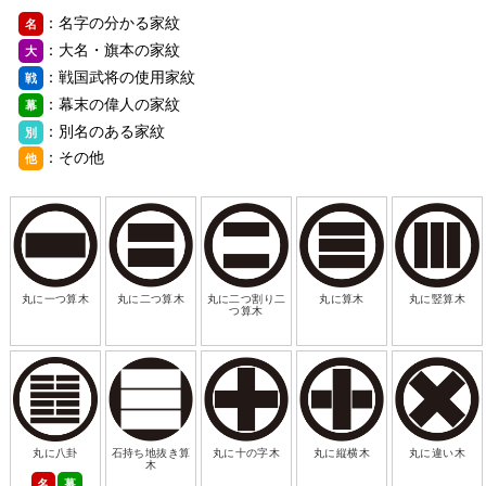
：名字の分かる家紋
名
：大名・旗本の家紋
大
：戦国武将の使用家紋
戦
：幕末の偉人の家紋
幕
：別名のある家紋
別
：その他
他
丸に一つ算木
丸に二つ算木
丸に二つ割り二
丸に算木
丸に竪算木
つ算木
丸に八卦
石持ち地抜き算
丸に十の字木
丸に縦横木
丸に違い木
木
名
幕