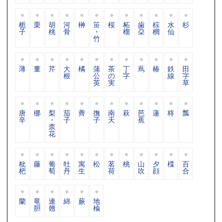
栀
栗
胡
河
榊
笹
桜
柘
歯
棕
水
杉
子
桃
骨
・
榴
朶
櫚
仙
竹
薄
董
芹
大
橘
蒲
茶
丁
蔦
椿
鉄
田
根
公
の
字
線
字
英
実
草
唐
梛
梨
茄
薺
撫
南
萩
芭
蓮
柊
瓢
辛
・
子
子
天
蕉
柰
花
枇
藤
葡
牡
寓
松
茗
桃
山
夕
楪
百
杷
萄
丹
生
荷
吹
顔
合
蘭
竜
連
綿
蕨
地
胆
翹
楡