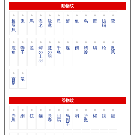
動物紋
板
兎
馬
海
鴛
貝
蟹
亀
烏
雁
蝙
鷺
屋
老
鴦
蝠
貝
鹿
獅
雀
蟬
鷹
千
蝶
鶴
蜻
鳩
蛤
鳳
角
子
の
の
鳥
蛉
凰
上
羽
羽
百
竜
足
器物紋
赤
網
筏
錨
糸
団
烏
扇
折
櫂
鏡
鍵
鳥
巻
扇
帽
敷
子