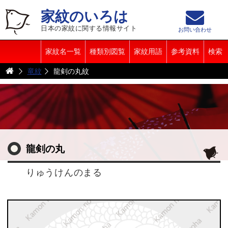
家紋のいろは
日本の家紋に関する情報サイト
お問い合わせ
家紋名一覧
種類別図覧
家紋用語
参考資料
検索
竜紋
龍剣の丸紋
龍剣の丸
りゅうけんのまる