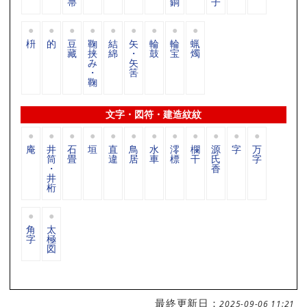
箒
銅
子
枡
的
豆
鞠
結
矢
輪
輪
蝋
藏
挟
綿
・
鼓
宝
燭
み
矢
・
筈
鞠
文字・図符・建造紋紋
庵
井
石
垣
直
鳥
水
澪
欄
源
字
万
筒
畳
違
居
車
標
干
氏
字
・
香
井
桁
角
太
字
極
図
最終更新日：
2025-09-06 11:21