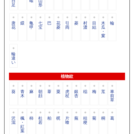
日
曜
山
足
形
唐
鐶
亀
七
巴
花
引
菱
村
目
木
輪
花
甲
宝
菱
両
濃
結
瓜
・
窠
輪
違
い
植物紋
葵
青
麻
朝
葦
粟
虎
銀
稲
梅
苽
車
木
顔
杖
杏
前
草
沢
楓
柿
杜
柏
梶
片
蕪
桔
菊
桐
葛
瀉
・
若
喰
梗
紅
葉