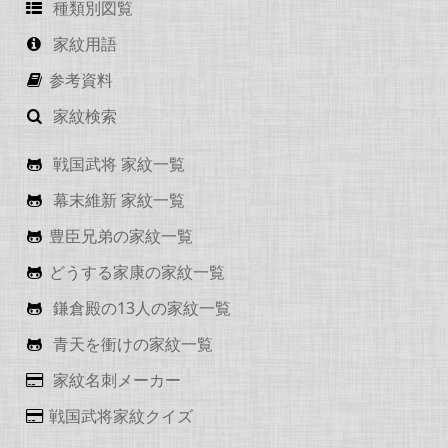
種類別図覧
家紋用語
参考資料
家紋検索
戦国武将 家紋一覧
幕末維新 家紋一覧
豊臣兄弟の家紋一覧
どうする家康の家紋一覧
鎌倉殿の13人の家紋一覧
青天を衝けの家紋一覧
家紋名刺メーカー
戦国武将家紋クイズ