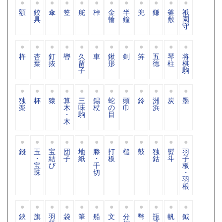
額
鉸
傘
笠
舵
桛
金
半
兜
鎌
釜
祇
具
輪
鐘
敷
園
守
杵
杏
釘
轡
久
車
鍬
剣
笄
五
琴
将
葉
抜
留
形
德
柱
棋
子
駒
独
杯
猿
算
三
錫
蛇
頭
鈴
洲
炭
墨
楽
木
味
杖
の
巾
浜
・
駒
目
木
錢
玉
宝
団
地
滕
打
槌
鼓
独
熨
羽
・
結
子
紙
・
板
鈷
斗
子
宝
び
千
板
珠
切
・
羽
根
鋏
旗
羽
袋
筆
船
文
分
幣
瓶
帆
鉞