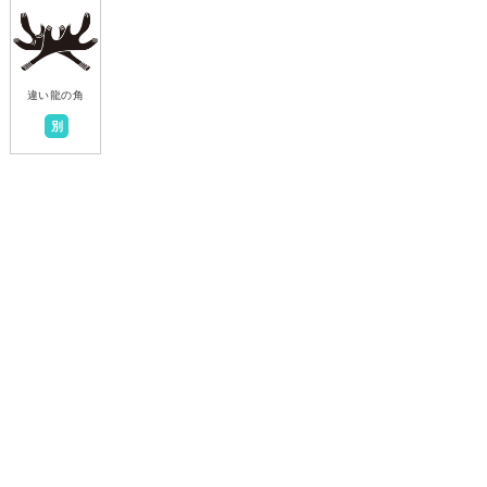
違い龍の角
別