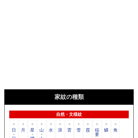
家紋の種類
自然・文様紋
日
月
星
山
水
浪
雲
雪
霞
稲
鱗
角
・
・
・
妻