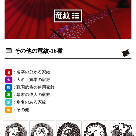
竜紋
その他の竜紋
-16種
：名字の分かる家紋
名
：大名・旗本の家紋
大
：戦国武将の使用家紋
戦
：幕末の偉人の家紋
幕
：別名のある家紋
別
：その他
他