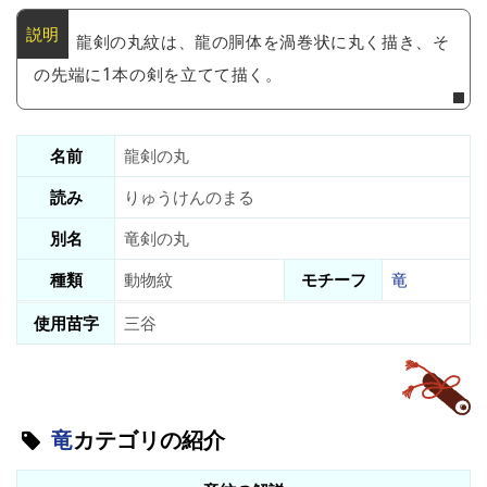
龍剣の丸紋は、龍の胴体を渦巻状に丸く描き、そ
の先端に1本の剣を立てて描く。
名前
龍剣の丸
読み
りゅうけんのまる
別名
竜剣の丸
種類
動物紋
モチーフ
竜
使用苗字
三谷
竜
カテゴリの紹介