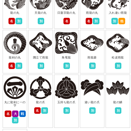
龍の丸
天龍の丸
日蓮宗龍の丸
雨龍の丸
入れ違い雨龍
名
別
別
名
名
別
別
他
龍剣の丸
隅立て雨龍
角竜龍
雨龍菱
松皮雨龍
名
別
別
別
別
別
丸に龍剣に一の
龍の爪
玉持ち龍の爪
違い龍の爪
龍の鱗
字
名
別
別
別
別
名
大
戦
別