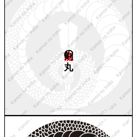
龍剣の
丸