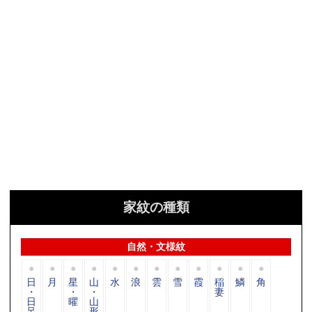
家紋の種類
自然・文様紋
日
月
星
山
水
浪
雲
雪
霞
稲
鱗
角
・
・
・
妻
日
曜
山
足
形