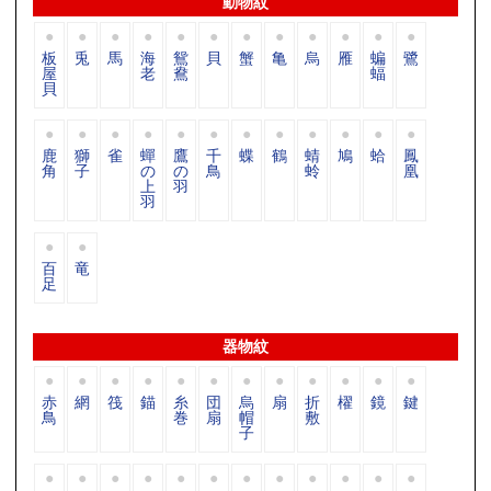
動物紋
板
兎
馬
海
鴛
貝
蟹
亀
烏
雁
蝙
鷺
屋
老
鴦
蝠
貝
鹿
獅
雀
蟬
鷹
千
蝶
鶴
蜻
鳩
蛤
鳳
角
子
の
の
鳥
蛉
凰
上
羽
羽
百
竜
足
器物紋
赤
網
筏
錨
糸
団
烏
扇
折
櫂
鏡
鍵
鳥
巻
扇
帽
敷
子