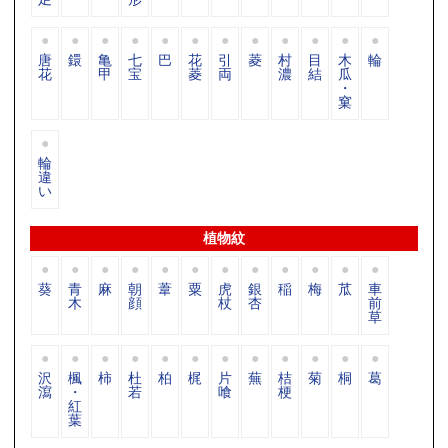
唐
鐶
亀
七
巴
花
引
菱
村
目
木
輪
花
甲
宝
菱
両
濃
結
瓜
・
窠
輪
違
い
植物紋
葵
青
麻
朝
葦
粟
虎
銀
稲
梅
苽
車
木
顔
杖
杏
前
草
沢
楓
柿
杜
柏
梶
片
蕪
桔
菊
桐
葛
瀉
・
若
喰
梗
紅
葉