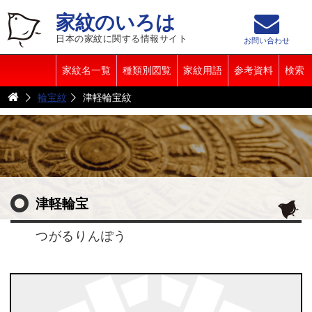
家紋のいろは
日本の家紋に関する情報サイト
お問い合わせ
家紋名一覧
種類別図覧
家紋用語
参考資料
検索
輪宝紋
津軽輪宝紋
津軽輪宝
つがるりんぽう