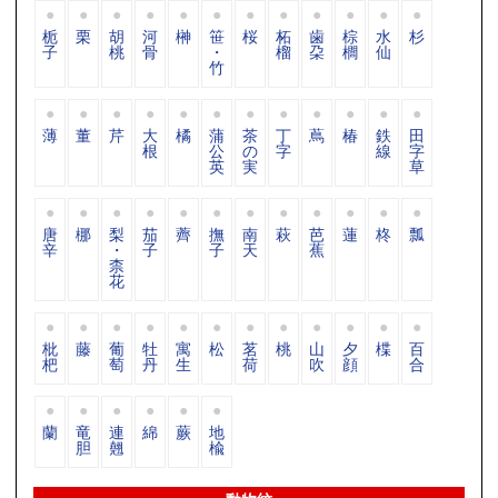
栀
栗
胡
河
榊
笹
桜
柘
歯
棕
水
杉
子
桃
骨
・
榴
朶
櫚
仙
竹
薄
董
芹
大
橘
蒲
茶
丁
蔦
椿
鉄
田
根
公
の
字
線
字
英
実
草
唐
梛
梨
茄
薺
撫
南
萩
芭
蓮
柊
瓢
辛
・
子
子
天
蕉
柰
花
枇
藤
葡
牡
寓
松
茗
桃
山
夕
楪
百
杷
萄
丹
生
荷
吹
顔
合
蘭
竜
連
綿
蕨
地
胆
翹
楡