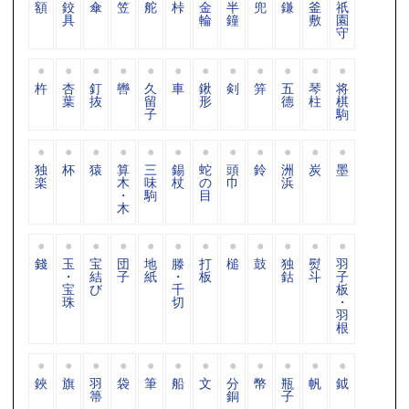
額
鉸
傘
笠
舵
桛
金
半
兜
鎌
釜
祇
具
輪
鐘
敷
園
守
杵
杏
釘
轡
久
車
鍬
剣
笄
五
琴
将
葉
抜
留
形
德
柱
棋
子
駒
独
杯
猿
算
三
錫
蛇
頭
鈴
洲
炭
墨
楽
木
味
杖
の
巾
浜
・
駒
目
木
錢
玉
宝
団
地
滕
打
槌
鼓
独
熨
羽
・
結
子
紙
・
板
鈷
斗
子
宝
び
千
板
珠
切
・
羽
根
鋏
旗
羽
袋
筆
船
文
分
幣
瓶
帆
鉞
箒
銅
子