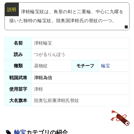
津軽輪宝紋は、角形の剣と二重輪、中心に九曜を
描いた独特の輪宝紋。陸奥国津軽氏の替紋の一つ。
名前
津軽輪宝
読み
つがるりんぽう
種類
器物紋
モチーフ
輪宝
戦国武将
津軽為信
使用苗字
津軽
大名旗本
陸奥弘前藩津軽氏替紋
輪宝
カテゴリの紹介