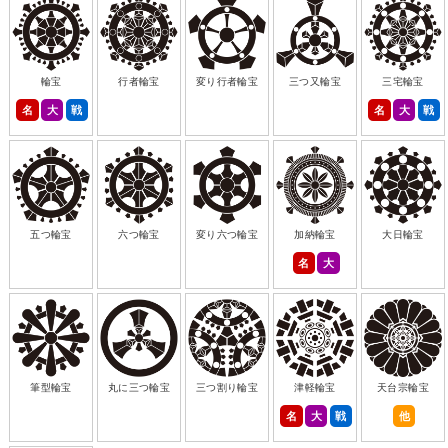
輪宝
行者輪宝
変り行者輪宝
三つ又輪宝
三宅輪宝
名
大
戦
名
大
戦
五つ輪宝
六つ輪宝
変り六つ輪宝
加納輪宝
大日輪宝
名
大
筆型輪宝
丸に三つ輪宝
三つ割り輪宝
津軽輪宝
天台宗輪宝
名
大
戦
他