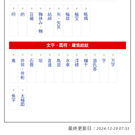
枡
的
豆
鞠
結
矢
輪
輪
蝋
藏
挟
綿
・
鼓
宝
燭
み
矢
・
筈
鞠
文字・図符・建造紋紋
庵
井
石
垣
直
鳥
水
澪
欄
源
字
万
筒
畳
違
居
車
標
干
氏
字
・
香
井
桁
角
太
字
極
図
最終更新日：
2024-12-29 07:53