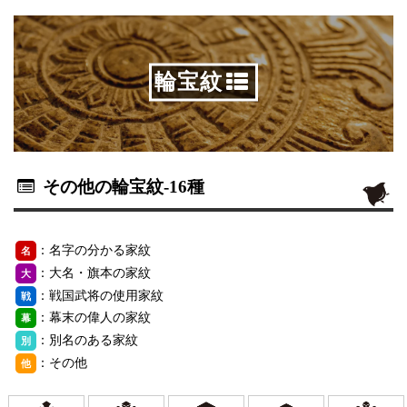
輪宝紋
その他の輪宝紋
-16種
：名字の分かる家紋
名
：大名・旗本の家紋
大
：戦国武将の使用家紋
戦
：幕末の偉人の家紋
幕
：別名のある家紋
別
：その他
他