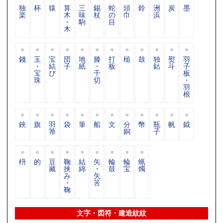
独
杯
猿
算
三
錫
蛇
頭
鈴
洲
炭
墨
楽
木
味
杖
の
巾
浜
・
駒
目
木
錢
玉
宝
団
地
滕
打
槌
鼓
独
熨
羽
・
結
子
紙
・
板
鈷
斗
子
宝
び
千
板
珠
切
・
羽
根
鋏
旗
羽
袋
筆
船
文
分
幣
瓶
帆
鉞
箒
銅
子
枡
的
豆
鞠
結
矢
輪
輪
蝋
藏
挟
綿
・
鼓
宝
燭
み
矢
・
筈
鞠
文字・図符・建造紋紋