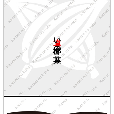
違い
梛の
葉