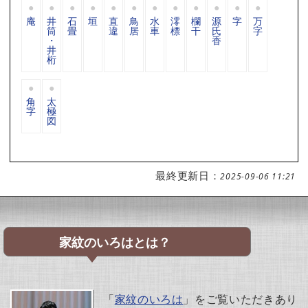
庵
井
石
垣
直
鳥
水
澪
欄
源
字
万
筒
畳
違
居
車
標
干
氏
字
・
香
井
桁
角
太
字
極
図
最終更新日：
2025-09-06 11:21
家紋のいろはとは？
「
家紋のいろは
」をご覧いただきあり