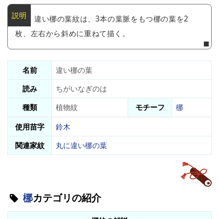
違い梛の葉紋は、3本の葉脈をもつ梛の葉を2
枚、左右から斜めに重ねて描く。
名前
違い梛の葉
読み
ちがいなぎのは
種類
植物紋
モチーフ
梛
使用苗字
鈴木
関連家紋
丸に違い梛の葉
梛
カテゴリの紹介