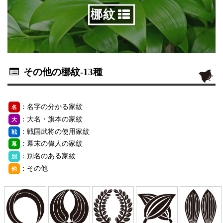
梛紋
その他の梛紋
-13種
：名字の分かる家紋
名
：大名・旗本の家紋
大
：戦国武将の使用家紋
戦
：幕末の偉人の家紋
幕
：別名のある家紋
別
：その他
他