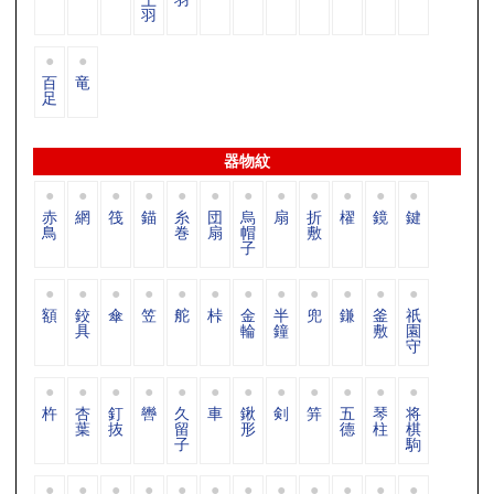
羽
百
竜
足
器物紋
赤
網
筏
錨
糸
団
烏
扇
折
櫂
鏡
鍵
鳥
巻
扇
帽
敷
子
額
鉸
傘
笠
舵
桛
金
半
兜
鎌
釜
祇
具
輪
鐘
敷
園
守
杵
杏
釘
轡
久
車
鍬
剣
笄
五
琴
将
葉
抜
留
形
德
柱
棋
子
駒