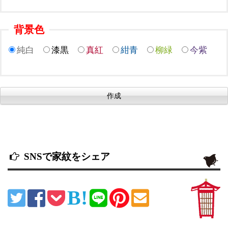
背景色
純白
漆黒
真紅
紺青
柳緑
今紫
SNSで家紋をシェア