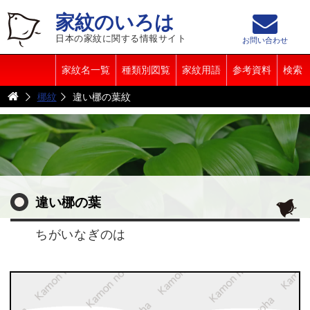
家紋のいろは
日本の家紋に関する情報サイト
お問い合わせ
家紋名一覧
種類別図覧
家紋用語
参考資料
検索
梛紋
違い梛の葉紋
違い梛の葉
ちがいなぎのは