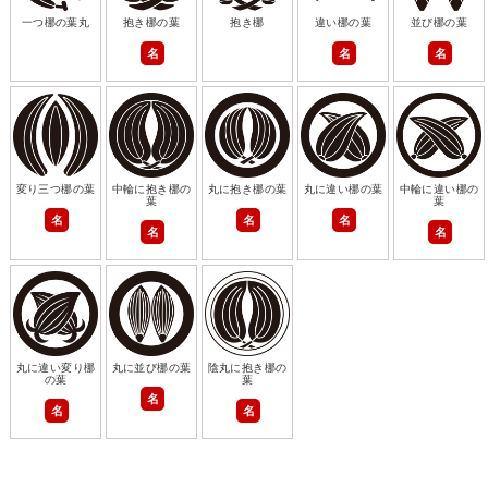
一つ梛の葉丸
抱き梛の葉
抱き梛
違い梛の葉
並び梛の葉
名
名
名
変り三つ梛の葉
中輪に抱き梛の
丸に抱き梛の葉
丸に違い梛の葉
中輪に違い梛の
葉
葉
名
名
名
名
名
丸に違い変り梛
丸に並び梛の葉
陰丸に抱き梛の
の葉
葉
名
名
名