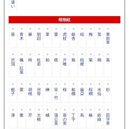
違
い
植物紋
葵
青
麻
朝
葦
粟
虎
銀
稲
梅
苽
車
木
顔
杖
杏
前
草
沢
楓
柿
杜
柏
梶
片
蕪
桔
菊
桐
葛
瀉
・
若
喰
梗
紅
葉
栀
栗
胡
河
榊
笹
桜
柘
歯
棕
水
杉
子
桃
骨
・
榴
朶
櫚
仙
竹
薄
董
芹
大
橘
蒲
茶
丁
蔦
椿
鉄
田
根
公
の
字
線
字
英
実
草