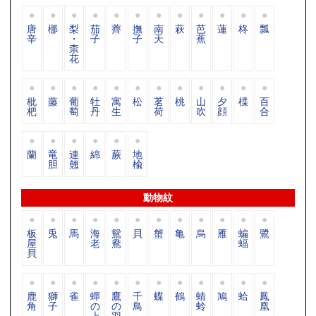
唐
梛
梨
茄
薺
撫
南
萩
芭
蓮
柊
瓢
辛
・
子
子
天
蕉
柰
花
枇
藤
葡
牡
寓
松
茗
桃
山
夕
楪
百
杷
萄
丹
生
荷
吹
顔
合
蘭
竜
連
綿
蕨
地
胆
翹
楡
動物紋
板
兎
馬
海
鴛
貝
蟹
亀
烏
雁
蝙
鷺
屋
老
鴦
蝠
貝
鹿
獅
雀
蟬
鷹
千
蝶
鶴
蜻
鳩
蛤
鳳
角
子
の
の
鳥
蛉
凰
上
羽