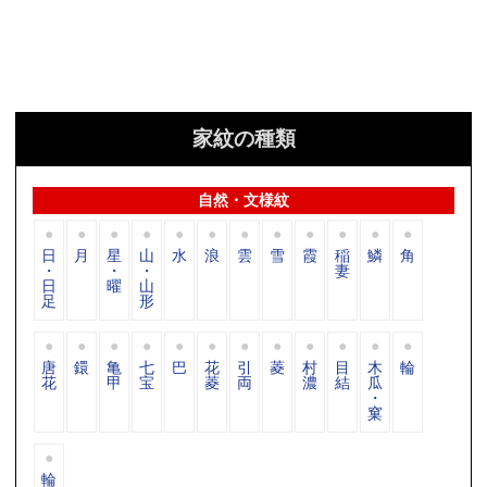
家紋の種類
自然・文様紋
日
月
星
山
水
浪
雲
雪
霞
稲
鱗
角
・
・
・
妻
日
曜
山
足
形
唐
鐶
亀
七
巴
花
引
菱
村
目
木
輪
花
甲
宝
菱
両
濃
結
瓜
・
窠
輪