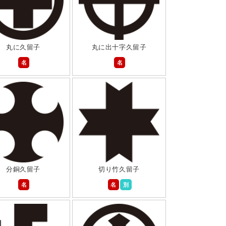
丸に久留子
丸に出十字久留子
名
名
分銅久留子
切り竹久留子
名
名
別