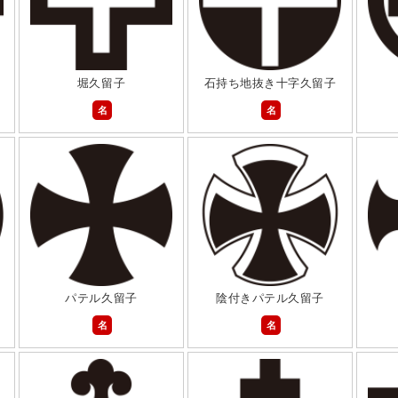
堀久留子
石持ち地抜き十字久留子
名
名
パテル久留子
陰付きパテル久留子
名
名