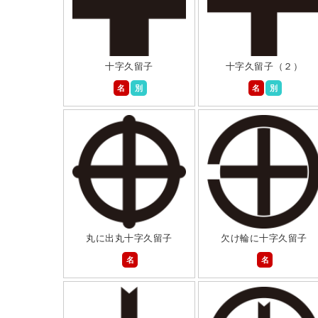
十字久留子
十字久留子（２）
名
別
名
別
丸に出丸十字久留子
欠け輪に十字久留子
名
名