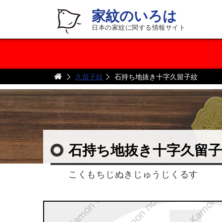
家紋のいろは
日本の家紋に関する情報サイト
久留子紋
石持ち地抜き十字久留子紋
石持ち地抜き十字久留子
こくもちじぬきじゅうじくるす