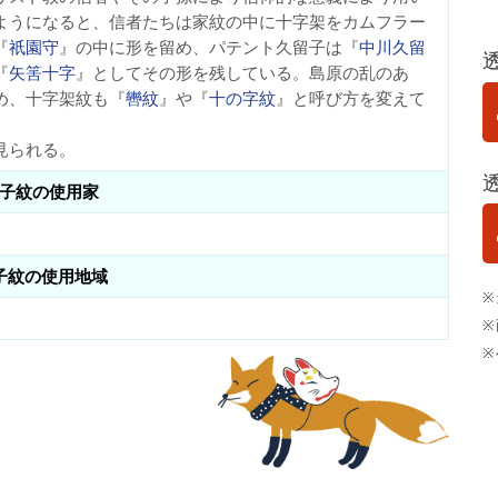
ようになると、信者たちは家紋の中に十字架をカムフラー
『
祇園守
』の中に形を留め、パテント久留子は『
中川久留
『
矢筈十字
』としてその形を残している。島原の乱のあ
め、十字架紋も『
轡紋
』や『
十の字紋
』と呼び方を変えて
見られる。
子紋の使用家
子紋の使用地域
※
※
※