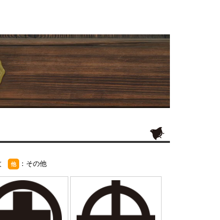
紋
：その他
他