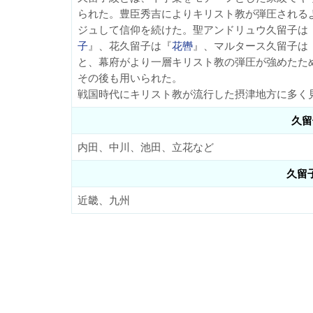
られた。豊臣秀吉によりキリスト教が弾圧される
ジュして信仰を続けた。聖アンドリュウ久留子は
子
』、花久留子は『
花轡
』、マルタース久留子は
と、幕府がより一層キリスト教の弾圧が強めたた
その後も用いられた。
戦国時代にキリスト教が流行した摂津地方に多く
久留
内田、中川、池田、立花など
久留
近畿、九州