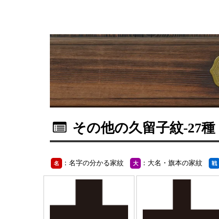
その他の久留子紋
-27種
：名字の分かる家紋
：大名・旗本の家紋
名
大
戦