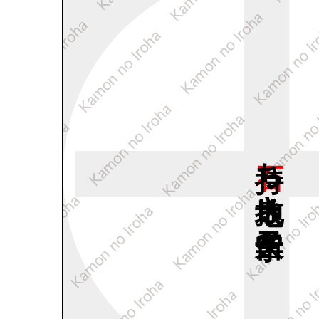
石持ち
地抜き
十字久留子