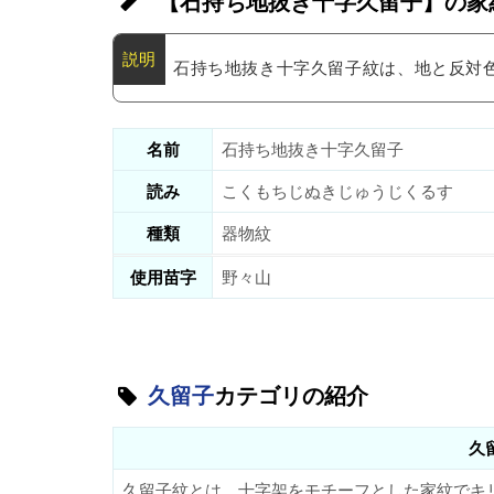
【石持ち地抜き十字久留子】の家
石持ち地抜き十字久留子紋は、地と反対
名前
石持ち地抜き十字久留子
読み
こくもちじぬきじゅうじくるす
種類
器物紋
使用苗字
野々山
久留子
カテゴリの紹介
久
久留子紋とは、十字架をモチーフとした家紋でキ