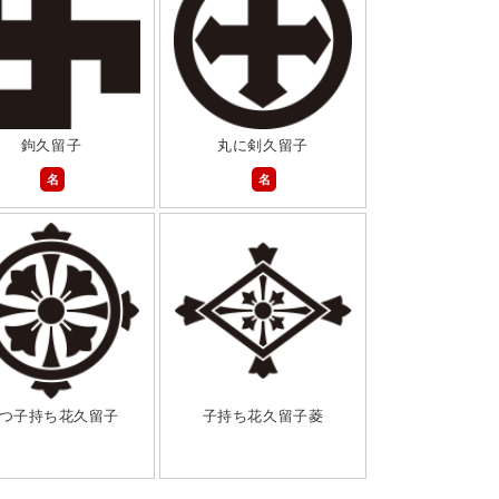
鉤久留子
丸に剣久留子
名
名
つ子持ち花久留子
子持ち花久留子菱