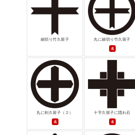
細切り竹久留子
丸に細切り竹久留子
名
丸に剣久留子（２）
十字久留子に隠れ石
名
名