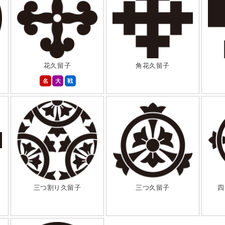
花久留子
角花久留子
名
大
戦
三つ割り久留子
三つ久留子
四