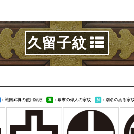
久留子紋
：戦国武将の使用家紋
：幕末の偉人の家紋
：別名のある家
幕
別