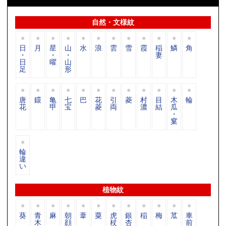
自然・文様紋
日
月
星
山
水
浪
雲
雪
霞
稲
鱗
角
・
・
・
妻
日
曜
山
足
形
唐
鐶
亀
七
巴
花
引
菱
村
目
木
輪
花
甲
宝
菱
両
濃
結
瓜
・
窠
輪
違
い
植物紋
葵
青
麻
朝
葦
粟
虎
銀
稲
梅
苽
車
木
顔
杖
杏
前