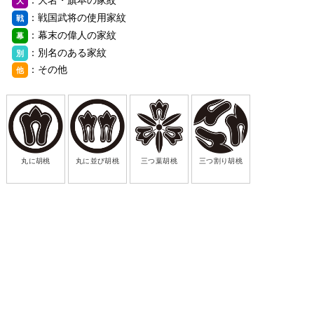
大
：戦国武将の使用家紋
戦
：幕末の偉人の家紋
幕
：別名のある家紋
別
：その他
他
丸に胡桃
丸に並び胡桃
三つ葉胡桃
三つ割り胡桃