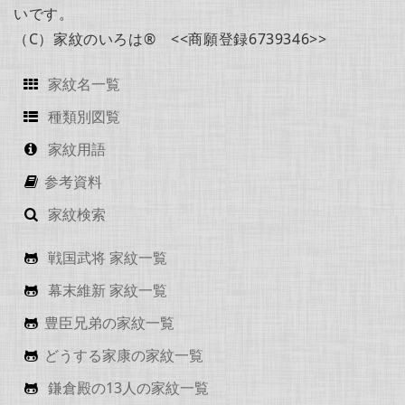
いです。
（C）家紋のいろは® <<商願登録6739346>>
家紋名一覧
種類別図覧
家紋用語
参考資料
家紋検索
戦国武将 家紋一覧
幕末維新 家紋一覧
豊臣兄弟の家紋一覧
どうする家康の家紋一覧
鎌倉殿の13人の家紋一覧