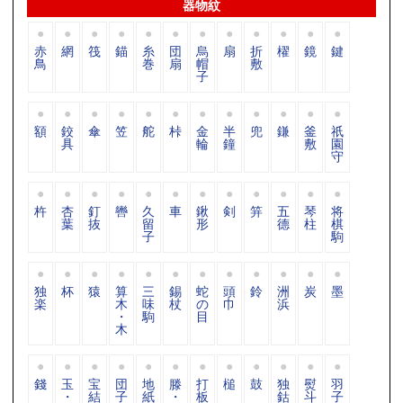
器物紋
赤
網
筏
錨
糸
団
烏
扇
折
櫂
鏡
鍵
鳥
巻
扇
帽
敷
子
額
鉸
傘
笠
舵
桛
金
半
兜
鎌
釜
祇
具
輪
鐘
敷
園
守
杵
杏
釘
轡
久
車
鍬
剣
笄
五
琴
将
葉
抜
留
形
德
柱
棋
子
駒
独
杯
猿
算
三
錫
蛇
頭
鈴
洲
炭
墨
楽
木
味
杖
の
巾
浜
・
駒
目
木
錢
玉
宝
団
地
滕
打
槌
鼓
独
熨
羽
・
結
子
紙
・
板
鈷
斗
子