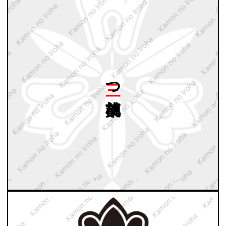
三つ
葉胡桃