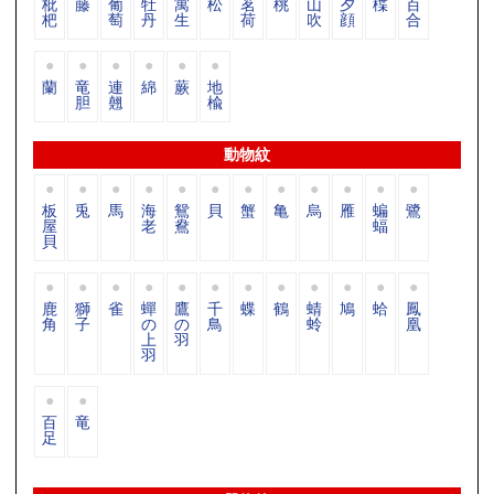
枇
藤
葡
牡
寓
松
茗
桃
山
夕
楪
百
杷
萄
丹
生
荷
吹
顔
合
蘭
竜
連
綿
蕨
地
胆
翹
楡
動物紋
板
兎
馬
海
鴛
貝
蟹
亀
烏
雁
蝙
鷺
屋
老
鴦
蝠
貝
鹿
獅
雀
蟬
鷹
千
蝶
鶴
蜻
鳩
蛤
鳳
角
子
の
の
鳥
蛉
凰
上
羽
羽
百
竜
足