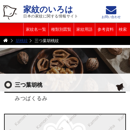
家紋のいろは
日本の家紋に関する情報サイト
お問い合わせ
家紋名一覧
種類別図覧
家紋用語
参考資料
検索
胡桃紋
三つ葉胡桃紋
三つ葉胡桃
みつばくるみ