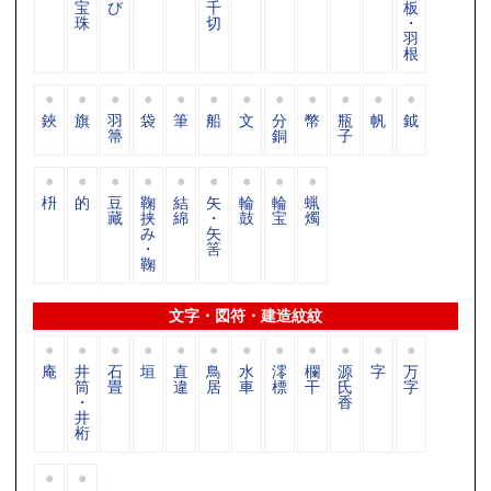
宝
び
千
板
珠
切
・
羽
根
鋏
旗
羽
袋
筆
船
文
分
幣
瓶
帆
鉞
箒
銅
子
枡
的
豆
鞠
結
矢
輪
輪
蝋
藏
挟
綿
・
鼓
宝
燭
み
矢
・
筈
鞠
文字・図符・建造紋紋
庵
井
石
垣
直
鳥
水
澪
欄
源
字
万
筒
畳
違
居
車
標
干
氏
字
・
香
井
桁