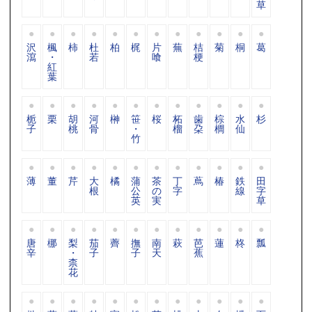
草
沢
楓
柿
杜
柏
梶
片
蕪
桔
菊
桐
葛
瀉
・
若
喰
梗
紅
葉
栀
栗
胡
河
榊
笹
桜
柘
歯
棕
水
杉
子
桃
骨
・
榴
朶
櫚
仙
竹
薄
董
芹
大
橘
蒲
茶
丁
蔦
椿
鉄
田
根
公
の
字
線
字
英
実
草
唐
梛
梨
茄
薺
撫
南
萩
芭
蓮
柊
瓢
辛
・
子
子
天
蕉
柰
花