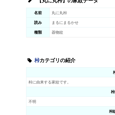
【丸に丸桛】の家紋データ
名前
丸に丸桛
読み
まるにまるかせ
種類
器物紋
桛
カテゴリの紹介
桛に由来する家紋です。
桛
不明
桛