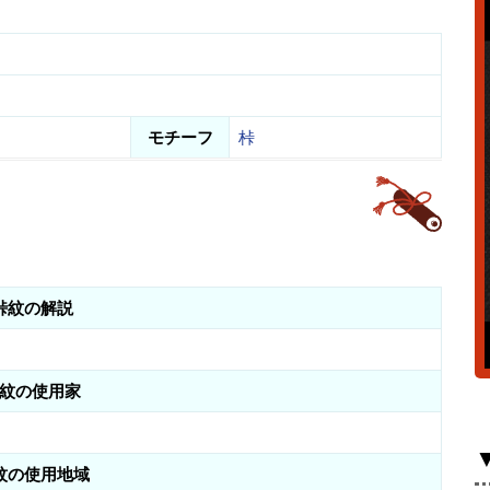
モチーフ
桛
桛紋の解説
紋の使用家
紋の使用地域