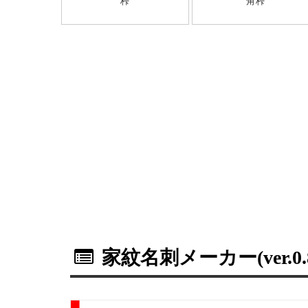
桛
角桛
家紋名刺メーカー(ver.0.