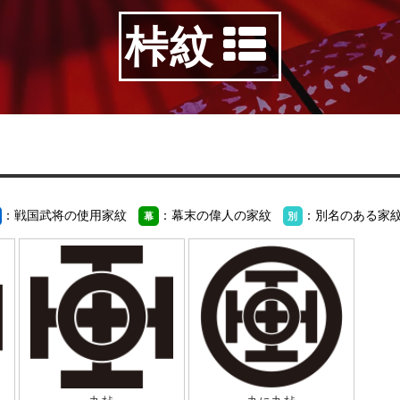
桛紋
：戦国武将の使用家紋
：幕末の偉人の家紋
：別名のある家
幕
別