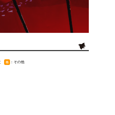
紋
：その他
他