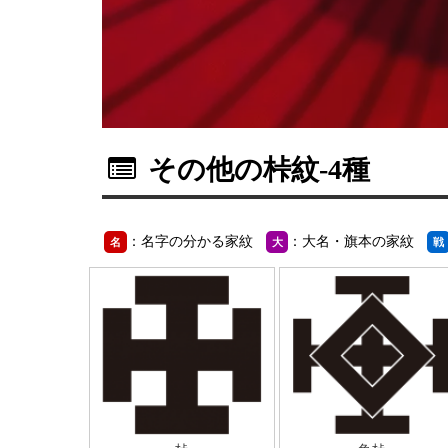
その他の桛紋
-4種
：名字の分かる家紋
：大名・旗本の家紋
名
大
戦