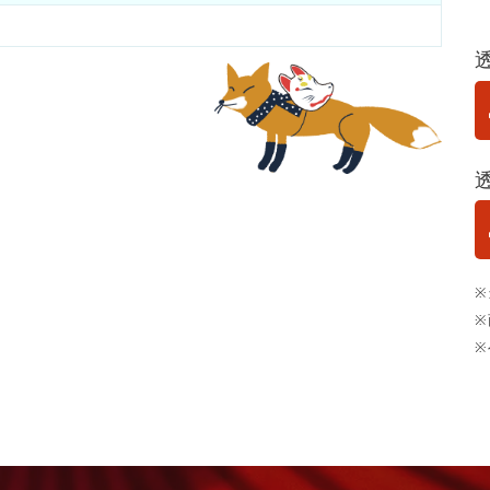
※
※
※