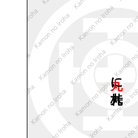
丸に
丸桛