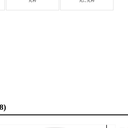
丸桛
丸に丸桛
8)