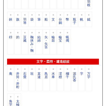
羽
根
鋏
旗
羽
袋
筆
船
文
分
幣
瓶
帆
鉞
箒
銅
子
枡
的
豆
鞠
結
矢
輪
輪
蝋
藏
挟
綿
・
鼓
宝
燭
み
矢
・
筈
鞠
文字・図符・建造紋紋
庵
井
石
垣
直
鳥
水
澪
欄
源
字
万
筒
畳
違
居
車
標
干
氏
字
・
香
井
桁
角
太
字
極