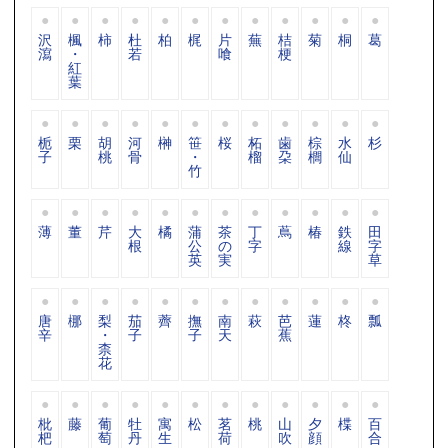
沢
楓
柿
杜
柏
梶
片
蕪
桔
菊
桐
葛
瀉
・
若
喰
梗
紅
葉
栀
栗
胡
河
榊
笹
桜
柘
歯
棕
水
杉
子
桃
骨
・
榴
朶
櫚
仙
竹
薄
董
芹
大
橘
蒲
茶
丁
蔦
椿
鉄
田
根
公
の
字
線
字
英
実
草
唐
梛
梨
茄
薺
撫
南
萩
芭
蓮
柊
瓢
辛
・
子
子
天
蕉
柰
花
枇
藤
葡
牡
寓
松
茗
桃
山
夕
楪
百
杷
萄
丹
生
荷
吹
顔
合