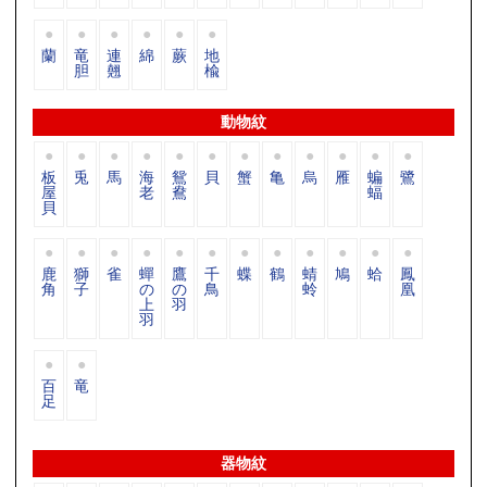
蘭
竜
連
綿
蕨
地
胆
翹
楡
動物紋
板
兎
馬
海
鴛
貝
蟹
亀
烏
雁
蝙
鷺
屋
老
鴦
蝠
貝
鹿
獅
雀
蟬
鷹
千
蝶
鶴
蜻
鳩
蛤
鳳
角
子
の
の
鳥
蛉
凰
上
羽
羽
百
竜
足
器物紋