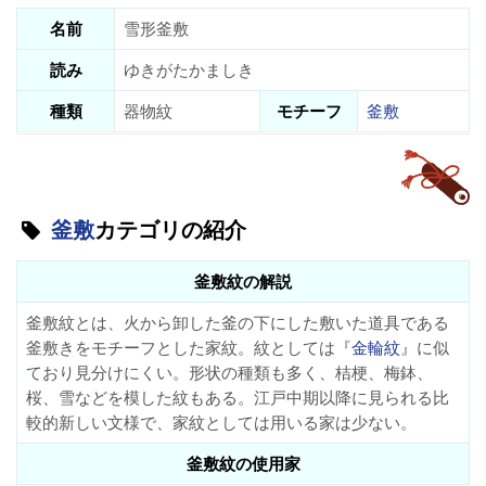
名前
雪形釜敷
読み
ゆきがたかましき
種類
器物紋
モチーフ
釜敷
釜敷
カテゴリの紹介
釜敷紋の解説
釜敷紋とは、火から卸した釜の下にした敷いた道具である
釜敷きをモチーフとした家紋。紋としては『
金輪紋
』に似
ており見分けにくい。形状の種類も多く、桔梗、梅鉢、
桜、雪などを模した紋もある。江戸中期以降に見られる比
較的新しい文様で、家紋としては用いる家は少ない。
釜敷紋の使用家