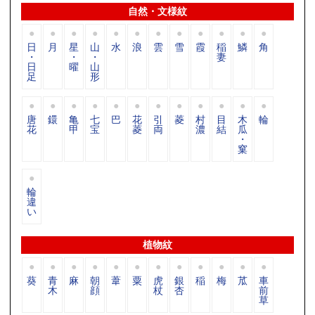
自然・文様紋
日
月
星
山
水
浪
雲
雪
霞
稲
鱗
角
・
・
・
妻
日
曜
山
足
形
唐
鐶
亀
七
巴
花
引
菱
村
目
木
輪
花
甲
宝
菱
両
濃
結
瓜
・
窠
輪
違
い
植物紋
葵
青
麻
朝
葦
粟
虎
銀
稲
梅
苽
車
木
顔
杖
杏
前
草