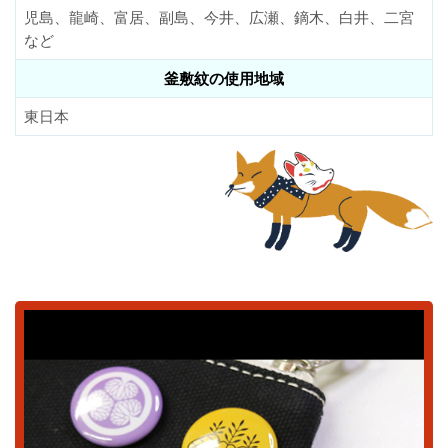
児島、龍崎、富居、副島、今井、広瀬、鏑木、白井、二宮
など
釜敷紋の使用地域
東日本