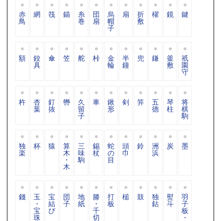
赤
網
筏
錨
糸
団
烏
扇
折
櫂
鏡
鍵
鳥
巻
扇
帽
敷
子
額
鉸
傘
笠
舵
桛
金
半
兜
鎌
釜
祇
具
輪
鐘
敷
園
守
杵
杏
釘
轡
久
車
鍬
剣
笄
五
琴
将
葉
抜
留
形
德
柱
棋
子
駒
独
杯
猿
算
三
錫
蛇
頭
鈴
洲
炭
墨
楽
木
味
杖
の
巾
浜
・
駒
目
木
錢
玉
宝
団
地
滕
打
槌
鼓
独
熨
羽
・
結
子
紙
・
板
鈷
斗
子
宝
び
千
板
珠
切
・