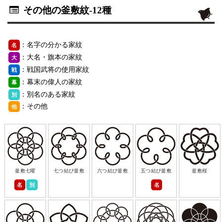
その他の釜敷紋
-12種
：名字の分かる家紋
名
：大名・旗本の家紋
大
：戦国武将の使用家紋
戦
：幕末の偉人の家紋
幕
：別名のある家紋
別
：その他
他
釜敷七曜
七つ結び釜敷
六つ結び釜敷
五つ結び釜敷
釜敷桜
名
別
名