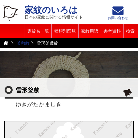
家紋のいろは
日本の家紋に関する情報サイト
お問い合わせ
家紋名一覧
種類別図覧
家紋用語
参考資料
検索
釜敷紋
雪形釜敷紋
雪形釜敷
ゆきがたかましき