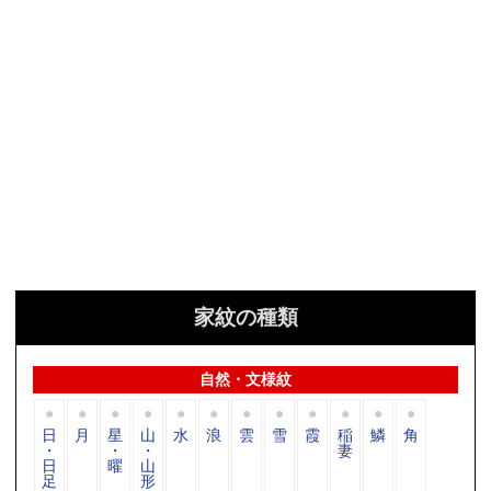
家紋の種類
自然・文様紋
日
月
星
山
水
浪
雲
雪
霞
稲
鱗
角
・
・
・
妻
日
曜
山
足
形