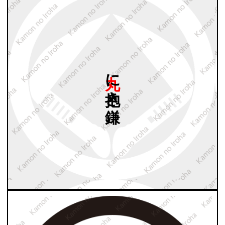
丸に
抱き
鎌