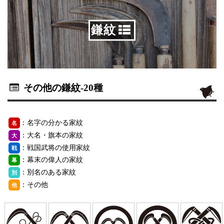
鎌紋
その他の鎌紋
-20種
：名字の分かる家紋
名
：大名・旗本の家紋
大
：戦国武将の使用家紋
戦
：幕末の偉人の家紋
幕
：別名のある家紋
別
：その他
他