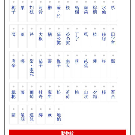
栀
栗
胡
河
榊
笹
桜
柘
歯
棕
水
杉
子
桃
骨
・
榴
朶
櫚
仙
竹
薄
董
芹
大
橘
蒲
茶
丁
蔦
椿
鉄
田
根
公
の
字
線
字
英
実
草
唐
梛
梨
茄
薺
撫
南
萩
芭
蓮
柊
瓢
辛
・
子
子
天
蕉
柰
花
枇
藤
葡
牡
寓
松
茗
桃
山
夕
楪
百
杷
萄
丹
生
荷
吹
顔
合
蘭
竜
連
綿
蕨
地
胆
翹
楡
動物紋