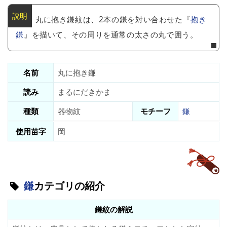
丸に抱き鎌紋は、2本の鎌を対い合わせた『
抱き
鎌
』を描いて、その周りを通常の太さの丸で囲う。
名前
丸に抱き鎌
読み
まるにだきかま
種類
器物紋
モチーフ
鎌
使用苗字
岡
鎌
カテゴリの紹介
鎌紋の解説