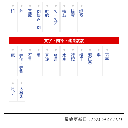
枡
的
豆
鞠
結
矢
輪
輪
蝋
藏
挟
綿
・
鼓
宝
燭
み
矢
・
筈
鞠
文字・図符・建造紋紋
庵
井
石
垣
直
鳥
水
澪
欄
源
字
万
筒
畳
違
居
車
標
干
氏
字
・
香
井
桁
角
太
字
極
図
最終更新日：
2025-09-06 11:23