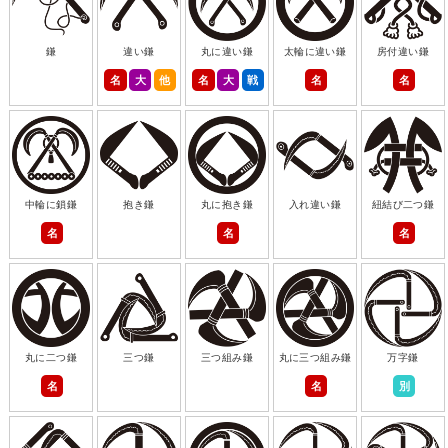
鎌
違い鎌
丸に違い鎌
太輪に違い鎌
房付違い鎌
名
大
他
名
大
戦
名
名
中輪に鎖鎌
抱き鎌
丸に抱き鎌
入れ違い鎌
紐結び二つ鎌
名
名
名
丸に二つ鎌
三つ鎌
三つ組み鎌
丸に三つ組み鎌
万字鎌
名
名
別