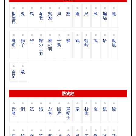
板
兎
馬
海
鴛
貝
蟹
亀
烏
雁
蝙
鷺
屋
老
鴦
蝠
貝
鹿
獅
雀
蟬
鷹
千
蝶
鶴
蜻
鳩
蛤
鳳
角
子
の
の
鳥
蛉
凰
上
羽
羽
百
竜
足
器物紋
赤
網
筏
錨
糸
団
烏
扇
折
櫂
鏡
鍵
鳥
巻
扇
帽
敷
子
額
鉸
傘
笠
舵
桛
金
半
兜
鎌
釜
祇