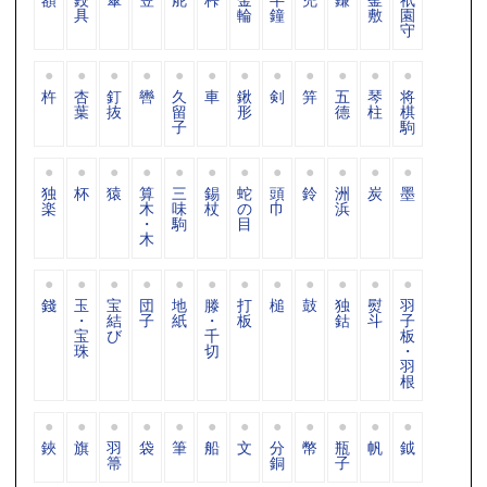
具
輪
鐘
敷
園
守
杵
杏
釘
轡
久
車
鍬
剣
笄
五
琴
将
葉
抜
留
形
德
柱
棋
子
駒
独
杯
猿
算
三
錫
蛇
頭
鈴
洲
炭
墨
楽
木
味
杖
の
巾
浜
・
駒
目
木
錢
玉
宝
団
地
滕
打
槌
鼓
独
熨
羽
・
結
子
紙
・
板
鈷
斗
子
宝
び
千
板
珠
切
・
羽
根
鋏
旗
羽
袋
筆
船
文
分
幣
瓶
帆
鉞
箒
銅
子