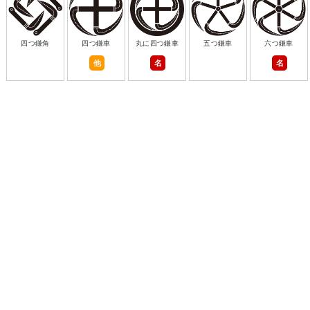
四つ鎌角
四つ鎌車
丸に四つ鎌車
五つ鎌車
六つ鎌車
他
名
名