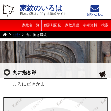
家紋のいろは
日本の家紋に関する情報サイト
お問い合わせ
家紋名一覧
種類別図覧
家紋用語
参考資料
検索
鎌紋
丸に抱き鎌紋
丸に抱き鎌
まるにだきかま