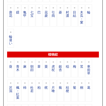
唐
鐶
亀
七
巴
花
引
菱
村
目
木
輪
花
甲
宝
菱
両
濃
結
瓜
・
窠
輪
違
い
植物紋
葵
青
麻
朝
葦
粟
虎
銀
稲
梅
苽
車
木
顔
杖
杏
前
草
沢
楓
柿
杜
柏
梶
片
蕪
桔
菊
桐
葛
瀉
・
若
喰
梗
紅
葉