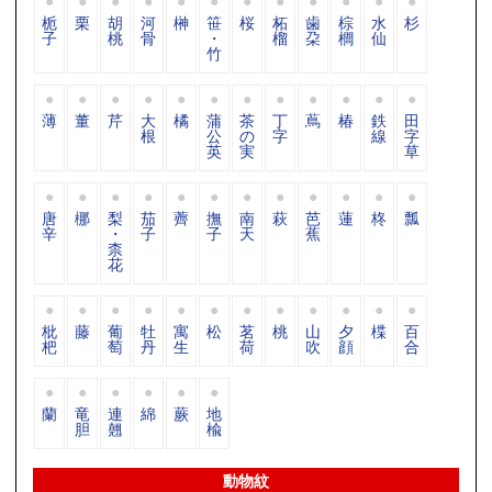
栀
栗
胡
河
榊
笹
桜
柘
歯
棕
水
杉
子
桃
骨
・
榴
朶
櫚
仙
竹
薄
董
芹
大
橘
蒲
茶
丁
蔦
椿
鉄
田
根
公
の
字
線
字
英
実
草
唐
梛
梨
茄
薺
撫
南
萩
芭
蓮
柊
瓢
辛
・
子
子
天
蕉
柰
花
枇
藤
葡
牡
寓
松
茗
桃
山
夕
楪
百
杷
萄
丹
生
荷
吹
顔
合
蘭
竜
連
綿
蕨
地
胆
翹
楡
動物紋