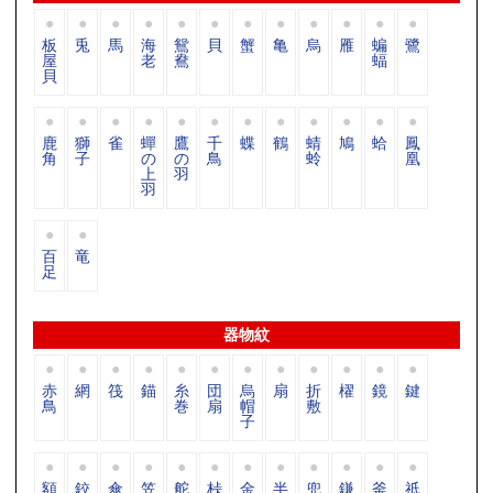
板
兎
馬
海
鴛
貝
蟹
亀
烏
雁
蝙
鷺
屋
老
鴦
蝠
貝
鹿
獅
雀
蟬
鷹
千
蝶
鶴
蜻
鳩
蛤
鳳
角
子
の
の
鳥
蛉
凰
上
羽
羽
百
竜
足
器物紋
赤
網
筏
錨
糸
団
烏
扇
折
櫂
鏡
鍵
鳥
巻
扇
帽
敷
子
額
鉸
傘
笠
舵
桛
金
半
兜
鎌
釜
祇