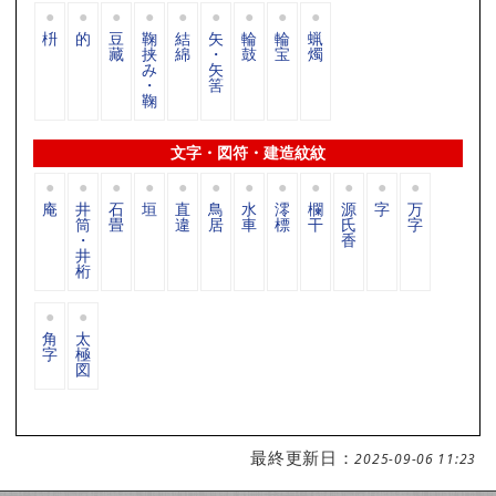
枡
的
豆
鞠
結
矢
輪
輪
蝋
藏
挟
綿
・
鼓
宝
燭
み
矢
・
筈
鞠
文字・図符・建造紋紋
庵
井
石
垣
直
鳥
水
澪
欄
源
字
万
筒
畳
違
居
車
標
干
氏
字
・
香
井
桁
角
太
字
極
図
最終更新日：
2025-09-06 11:23