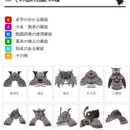
：名字の分かる家紋
名
：大名・旗本の家紋
大
：戦国武将の使用家紋
戦
：幕末の偉人の家紋
幕
：別名のある家紋
別
：その他
他
鍬形兜
箙兜
鬼兜
日月兜
八幡兜