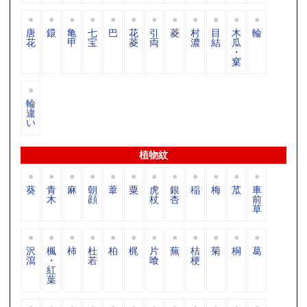
唐
鐶
亀
七
巴
花
引
菱
村
目
木
輪
花
甲
宝
菱
両
濃
結
瓜
・
窠
輪
違
い
植物紋
葵
青
麻
朝
葦
粟
虎
銀
稲
梅
苽
車
木
顔
杖
杏
前
草
沢
楓
柿
杜
柏
梶
片
蕪
桔
菊
桐
葛
瀉
・
若
喰
梗
紅
葉