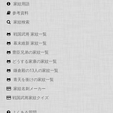
家紋用語
参考資料
家紋検索
戦国武将 家紋一覧
幕末維新 家紋一覧
豊臣兄弟の家紋一覧
どうする家康の家紋一覧
鎌倉殿の13人の家紋一覧
青天を衝けの家紋一覧
家紋名刺メーカー
戦国武将家紋クイズ
よくある質問