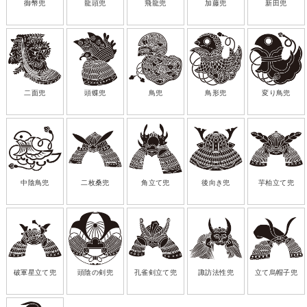
御幣兜
龍頭兜
飛龍兜
加藤兜
新田兜
二面兜
頭蝶兜
鳥兜
鳥形兜
変り鳥兜
中陰鳥兜
二枚桑兜
角立て兜
後向き兜
芋柏立て兜
破軍星立て兜
頭陰の剣兜
孔雀剣立て兜
諏訪法性兜
立て烏帽子兜