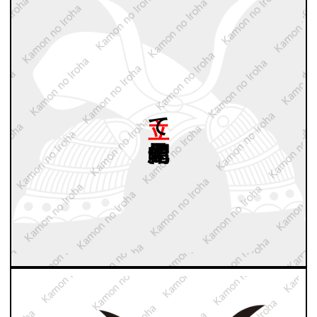
立て
烏帽子兜