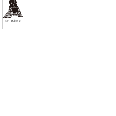
関ヶ原家康兜