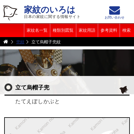
家紋のいろは
日本の家紋に関する情報サイト
お問い合わせ
家紋名一覧
種類別図覧
家紋用語
参考資料
検索
兜紋
立て烏帽子兜紋
立て烏帽子兜
たてえぼしかぶと