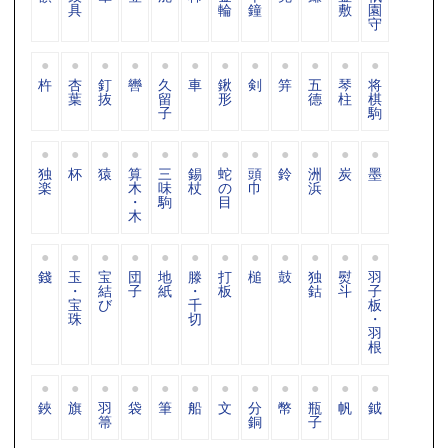
具
輪
鐘
敷
園
守
杵
杏
釘
轡
久
車
鍬
剣
笄
五
琴
将
葉
抜
留
形
德
柱
棋
子
駒
独
杯
猿
算
三
錫
蛇
頭
鈴
洲
炭
墨
楽
木
味
杖
の
巾
浜
・
駒
目
木
錢
玉
宝
団
地
滕
打
槌
鼓
独
熨
羽
・
結
子
紙
・
板
鈷
斗
子
宝
び
千
板
珠
切
・
羽
根
鋏
旗
羽
袋
筆
船
文
分
幣
瓶
帆
鉞
箒
銅
子