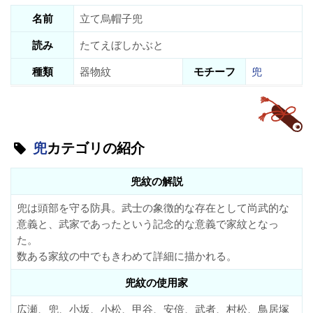
名前
立て烏帽子兜
読み
たてえぼしかぶと
種類
器物紋
モチーフ
兜
兜
カテゴリの紹介
兜紋の解説
兜は頭部を守る防具。武士の象徴的な存在として尚武的な
意義と、武家であったという記念的な意義で家紋となっ
た。
数ある家紋の中でもきわめて詳細に描かれる。
兜紋の使用家
広瀬、兜、小坂、小松、甲谷、安倍、武者、村松、鳥居塚