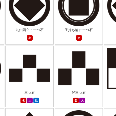
丸に隅立て一つ石
子持ち輪に一つ石
名
名
三つ石
竪三つ石
名
大
戦
名
大