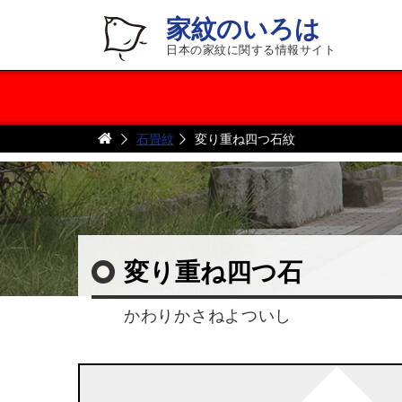
家紋のいろは
日本の家紋に関する情報サイト
石畳紋
変り重ね四つ石紋
変り重ね四つ石
かわりかさねよついし