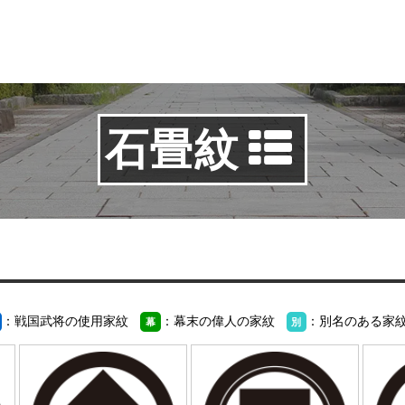
石畳紋
：戦国武将の使用家紋
：幕末の偉人の家紋
：別名のある家
幕
別