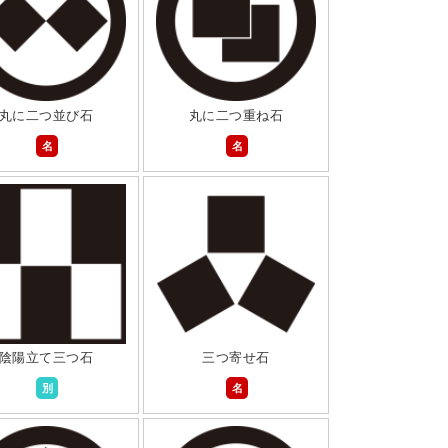
丸に二つ並び石
丸に二つ重ね石
名
名
陰陽立て三つ石
三つ寄せ石
別
名