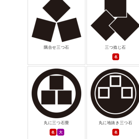
隅合せ三つ石
三つ捻じ石
名
丸に三つ石畳
丸に地抜き三つ石
名
大
名