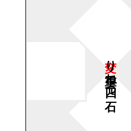
変り
重ね
四つ
石