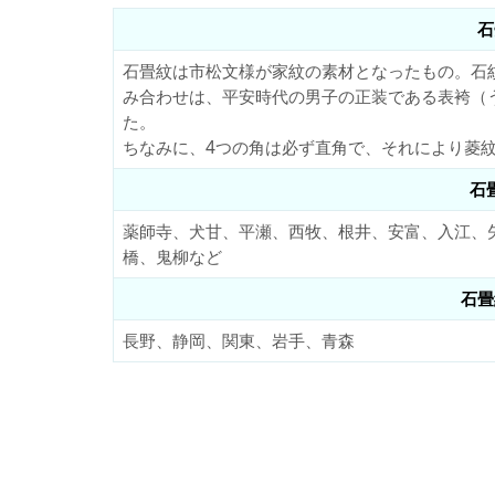
石
石畳紋は市松文様が家紋の素材となったもの。石
み合わせは、平安時代の男子の正装である表袴（
た。
ちなみに、4つの角は必ず直角で、それにより菱
石
薬師寺、犬甘、平瀬、西牧、根井、安富、入江、
橋、鬼柳など
石畳
長野、静岡、関東、岩手、青森