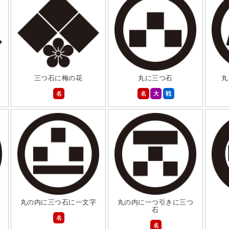
三つ石に梅の花
丸に三つ石
丸
名
名
大
戦
丸の内に三つ石に一文字
丸の内に一つ引きに三つ
石
名
名