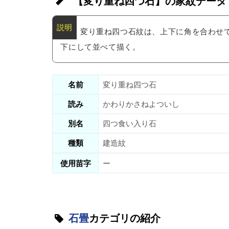
【変り重ね四つ石】の家紋データ
変り重ね四つ石紋は、上下に角を合わせ
下にして並べて描く。
名前
変り重ね四つ石
読み
かわりかさねよついし
別名
四つ食い入り石
種類
建造紋
使用苗字
ー
石畳
カテゴリの紹介