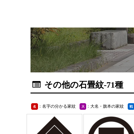
その他の石畳紋
-71種
：名字の分かる家紋
：大名・旗本の家紋
名
大
戦