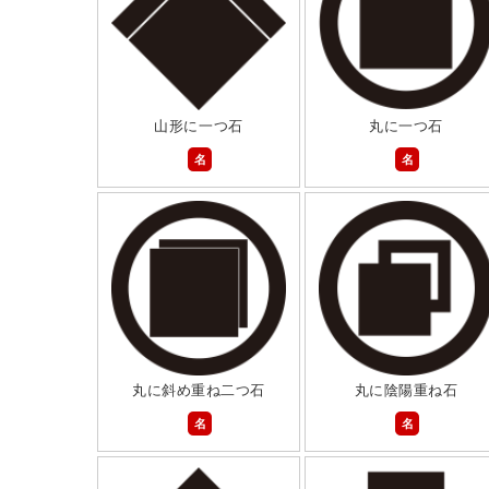
山形に一つ石
丸に一つ石
名
名
丸に斜め重ね二つ石
丸に陰陽重ね石
名
名