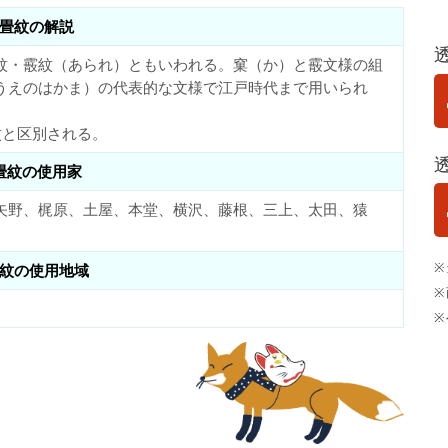
畳紋の解説
紋・霰紋（あられ）ともいわれる。窠（か）と霰文様の組
うえのはかま）の代表的な文様で江戸時代まで用いられ
紋と区別される。
畳紋の使用家
矢野、梶原、土屋、本堂、横沢、藤根、三上、太田、猿
※
紋の使用地域
※
※