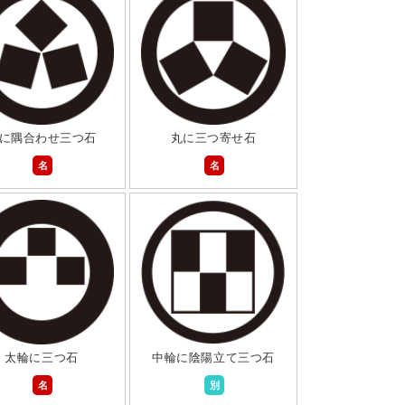
に隅合わせ三つ石
丸に三つ寄せ石
名
名
太輪に三つ石
中輪に陰陽立て三つ石
名
別