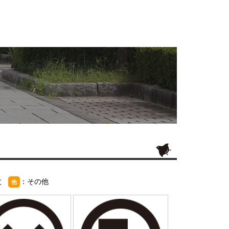
紋
：その他
他