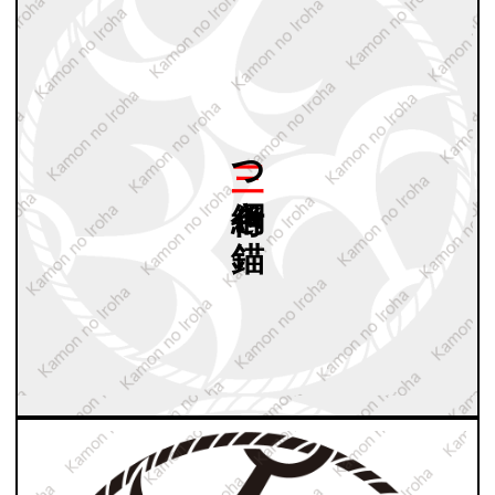
三つ
綱付き
錨