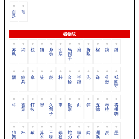
百
竜
足
器物紋
赤
網
筏
錨
糸
団
烏
扇
折
櫂
鏡
鍵
鳥
巻
扇
帽
敷
子
額
鉸
傘
笠
舵
桛
金
半
兜
鎌
釜
祇
具
輪
鐘
敷
園
守
杵
杏
釘
轡
久
車
鍬
剣
笄
五
琴
将
葉
抜
留
形
德
柱
棋
子
駒
独
杯
猿
算
三
錫
蛇
頭
鈴
洲
炭
墨
楽
木
味
杖
の
巾
浜