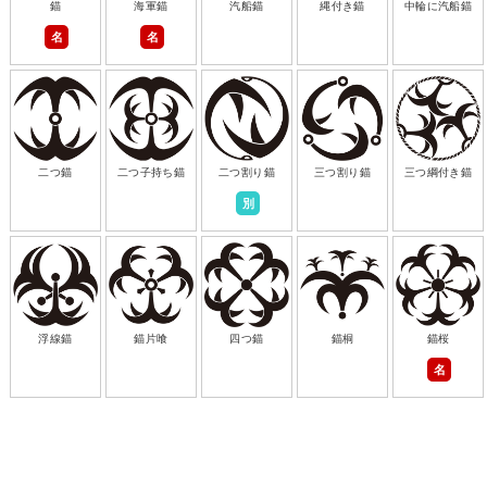
錨
海軍錨
汽船錨
縄付き錨
中輪に汽船錨
名
名
二つ錨
二つ子持ち錨
二つ割り錨
三つ割り錨
三つ綱付き錨
別
浮線錨
錨片喰
四つ錨
錨桐
錨桜
名