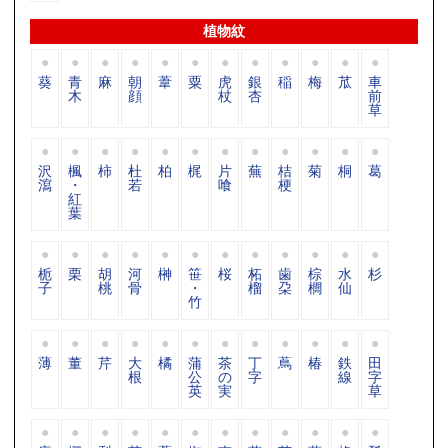
植物紋
葵
青
麻
朝
葦
粟
虎
銀
稲
梅
苽
車
木
顔
杖
杏
前
草
沢
楓
柿
杜
柏
梶
片
蕪
桔
菊
桐
葛
瀉
・
若
喰
梗
紅
葉
栀
栗
胡
河
榊
笹
桜
柘
歯
棕
水
杉
子
桃
骨
・
榴
朶
櫚
仙
竹
薄
董
芹
大
橘
蒲
茶
丁
蔦
椿
鉄
田
根
公
の
字
線
字
英
実
草