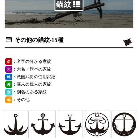
錨紋
その他の錨紋
-15種
：名字の分かる家紋
名
：大名・旗本の家紋
大
：戦国武将の使用家紋
戦
：幕末の偉人の家紋
幕
：別名のある家紋
別
：その他
他