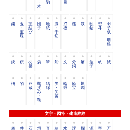
・
駒
目
木
錢
玉
宝
団
地
滕
打
槌
鼓
独
熨
羽
・
結
子
紙
・
板
鈷
斗
子
宝
び
千
板
珠
切
・
羽
根
鋏
旗
羽
袋
筆
船
文
分
幣
瓶
帆
鉞
箒
銅
子
枡
的
豆
鞠
結
矢
輪
輪
蝋
藏
挟
綿
・
鼓
宝
燭
み
矢
・
筈
鞠
文字・図符・建造紋紋
庵
井
石
垣
直
鳥
水
澪
欄
源
字
万