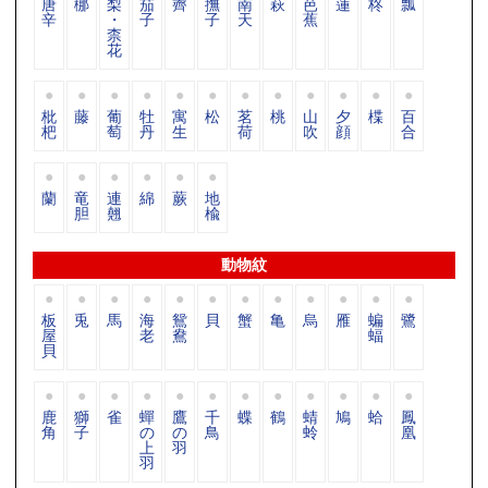
唐
梛
梨
茄
薺
撫
南
萩
芭
蓮
柊
瓢
辛
・
子
子
天
蕉
柰
花
枇
藤
葡
牡
寓
松
茗
桃
山
夕
楪
百
杷
萄
丹
生
荷
吹
顔
合
蘭
竜
連
綿
蕨
地
胆
翹
楡
動物紋
板
兎
馬
海
鴛
貝
蟹
亀
烏
雁
蝙
鷺
屋
老
鴦
蝠
貝
鹿
獅
雀
蟬
鷹
千
蝶
鶴
蜻
鳩
蛤
鳳
角
子
の
の
鳥
蛉
凰
上
羽
羽