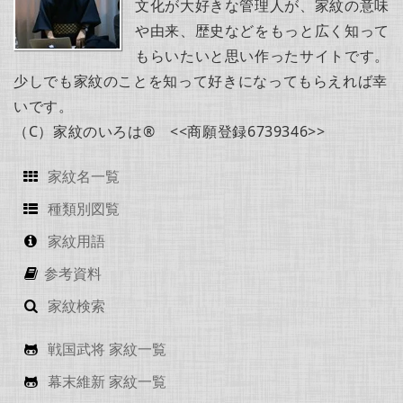
文化が大好きな管理人が、家紋の意味
や由来、歴史などをもっと広く知って
もらいたいと思い作ったサイトです。
少しでも家紋のことを知って好きになってもらえれば幸
いです。
（C）家紋のいろは® <<商願登録6739346>>
家紋名一覧
種類別図覧
家紋用語
参考資料
家紋検索
戦国武将 家紋一覧
幕末維新 家紋一覧