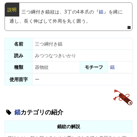
三つ綱付き錨紋は、3丁の4本爪の『
錨
』を縄に
通し、長く伸ばして外周を丸く囲う。
名前
三つ綱付き錨
読み
みつつなつきいかり
種類
器物紋
モチーフ
錨
使用苗字
ー
錨
カテゴリの紹介
錨紋の解説