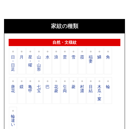
家紋の種類
自然・文様紋
日
月
星
山
水
浪
雲
雪
霞
稲
鱗
角
・
・
・
妻
日
曜
山
足
形
唐
鐶
亀
七
巴
花
引
菱
村
目
木
輪
花
甲
宝
菱
両
濃
結
瓜
・
窠
輪
違
い