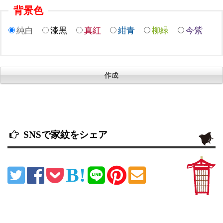
背景色
純白
漆黒
真紅
紺青
柳緑
今紫
SNSで家紋をシェア