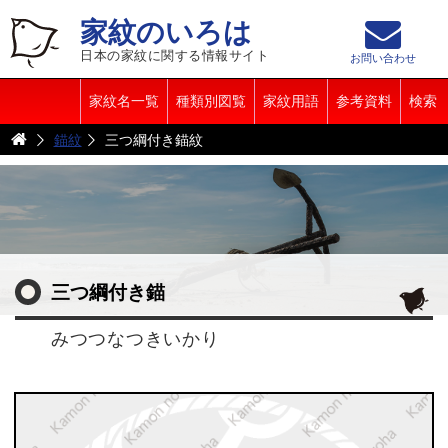
家紋のいろは
日本の家紋に関する情報サイト
お問い合わせ
家紋名一覧
種類別図覧
家紋用語
参考資料
検索
錨紋
三つ綱付き錨紋
三つ綱付き錨
みつつなつきいかり