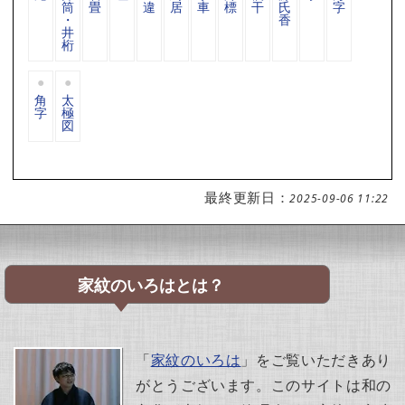
筒
畳
違
居
車
標
干
氏
字
・
香
井
桁
角
太
字
極
図
最終更新日：
2025-09-06 11:22
家紋のいろはとは？
「
家紋のいろは
」をご覧いただきあり
がとうございます。このサイトは和の