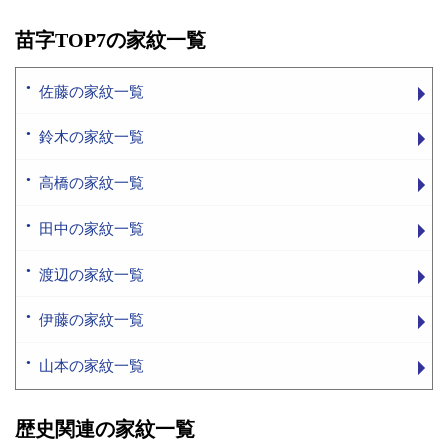
苗字TOP7の家紋一覧
佐藤の家紋一覧
鈴木の家紋一覧
高橋の家紋一覧
田中の家紋一覧
渡辺の家紋一覧
伊藤の家紋一覧
山本の家紋一覧
歴史関連の家紋一覧