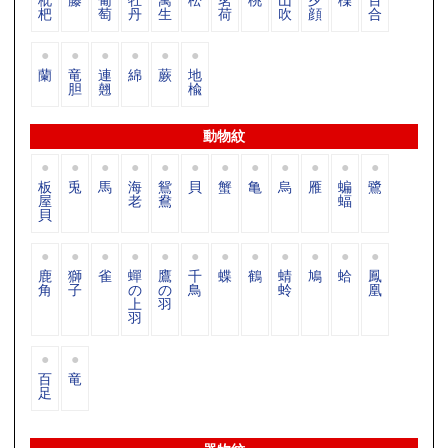
杷
萄
丹
生
荷
吹
顔
合
蘭
竜
連
綿
蕨
地
胆
翹
楡
動物紋
板
兎
馬
海
鴛
貝
蟹
亀
烏
雁
蝙
鷺
屋
老
鴦
蝠
貝
鹿
獅
雀
蟬
鷹
千
蝶
鶴
蜻
鳩
蛤
鳳
角
子
の
の
鳥
蛉
凰
上
羽
羽
百
竜
足