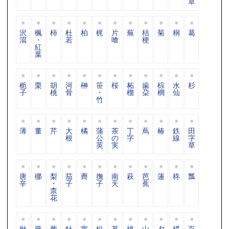
草
沢
楓
柿
杜
柏
梶
片
蕪
桔
菊
桐
葛
瀉
・
若
喰
梗
紅
葉
栀
栗
胡
河
榊
笹
桜
柘
歯
棕
水
杉
子
桃
骨
・
榴
朶
櫚
仙
竹
薄
董
芹
大
橘
蒲
茶
丁
蔦
椿
鉄
田
根
公
の
字
線
字
英
実
草
唐
梛
梨
茄
薺
撫
南
萩
芭
蓮
柊
瓢
辛
・
子
子
天
蕉
柰
花
枇
藤
葡
牡
寓
松
茗
桃
山
夕
楪
百