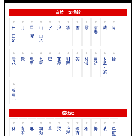
自然・文様紋
日
月
星
山
水
浪
雲
雪
霞
稲
鱗
角
・
・
・
妻
日
曜
山
足
形
唐
鐶
亀
七
巴
花
引
菱
村
目
木
輪
花
甲
宝
菱
両
濃
結
瓜
・
窠
輪
違
い
植物紋
葵
青
麻
朝
葦
粟
虎
銀
稲
梅
苽
車
木
顔
杖
杏
前