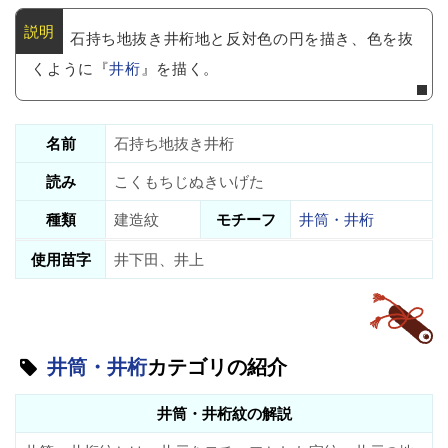
石持ち地抜き井桁地と反対色の円を描き、色を抜
くように『
井桁
』を描く。
名前
石持ち地抜き井桁
読み
こくもちじぬきいげた
種類
建造紋
モチーフ
井筒・井桁
使用苗字
井下田、井上
井筒・井桁
カテゴリの紹介
井筒・井桁紋の解説