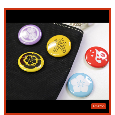
Amazon