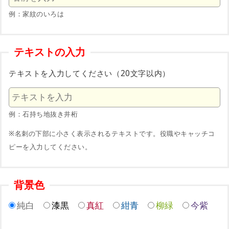
例：家紋のいろは
テキストの入力
テキストを入力してください（20文字以内）
例：石持ち地抜き井桁
※名刺の下部に小さく表示されるテキストです。役職やキャッチコ
ピーを入力してください。
背景色
純白
漆黒
真紅
紺青
柳緑
今紫