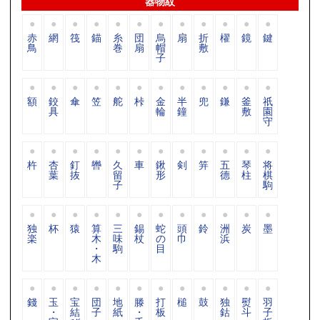
器物紋
赤
網
筏
錨
糸
団
烏
扇
折
櫂
鏡
鍵
鳥
巻
扇
帽
敷
子
額
鉸
傘
笠
舵
桛
金
半
兜
鎌
釜
祇
具
輪
鐘
敷
園
守
杵
杏
釘
轡
久
車
鍬
剣
笄
五
琴
将
葉
抜
留
形
德
柱
棋
子
駒
独
杯
猿
算
三
錫
蛇
頭
鈴
洲
炭
墨
楽
木
味
杖
の
巾
浜
・
駒
目
木
錢
玉
宝
団
地
滕
打
槌
鼓
独
熨
羽
・
結
子
紙
・
板
鈷
斗
子