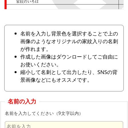
名前を入力し背景色を選択することで上の
画像のようなオリジナルの家紋入りの名刺
が作れます。
作成した画像はダウンロードしてご自由に
お使いください。
縮小して名刺として出力したり、SNSの背
景画像などにもオススメです。
名前の入力
名前を入力してください（9文字以内）