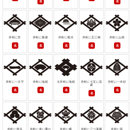
名
名
井桁に笠
井桁に菊菱
井桁に菊水
井桁に五三桐
井桁に山桜
名
名
名
名
名
井桁に一文字
井桁に地紙
太井桁に地紙
井桁に七宝に花
井桁に一本杉
菱
名
名
名
名
名
井桁に洲浜
井桁に違い鷹の
井桁に橘
井桁に三つ葉橘
井桁に蔦