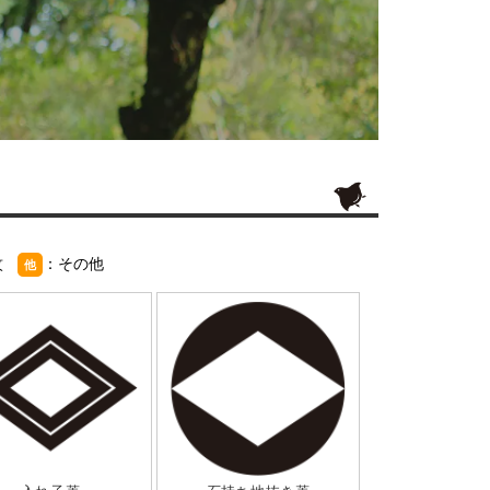
紋
：その他
他