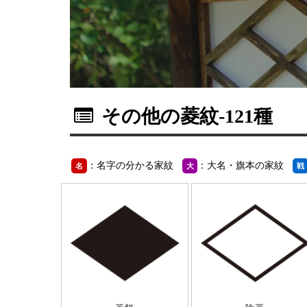
その他の菱紋
-121種
：名字の分かる家紋
：大名・旗本の家紋
名
大
戦