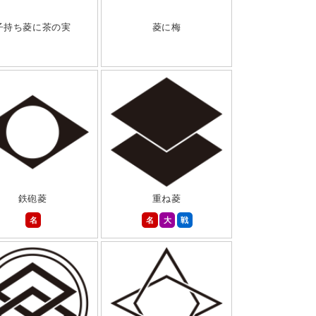
子持ち菱に茶の実
菱に梅
鉄砲菱
重ね菱
名
名
大
戦