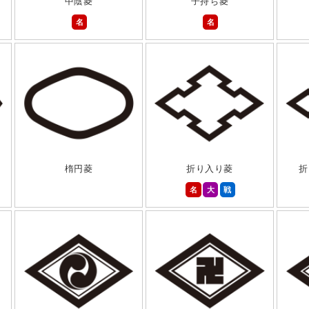
中陰菱
子持ち菱
名
名
楕円菱
折り入り菱
折
名
大
戦