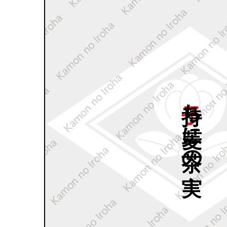
子持ち
菱に
茶の
実