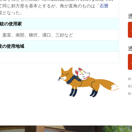
て同じ斜方形を基本とするが、角が直角のものは「
石畳
紋となった。
紋の使用家
、葉室、南部、柳沢、溝口、三好など
紋の使用地域
※
※
※