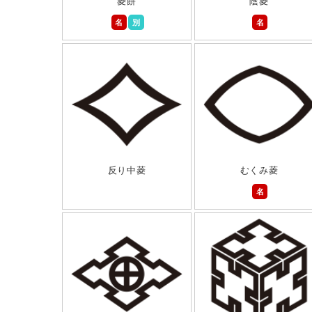
菱餅
陰菱
名
別
名
反り中菱
むくみ菱
名