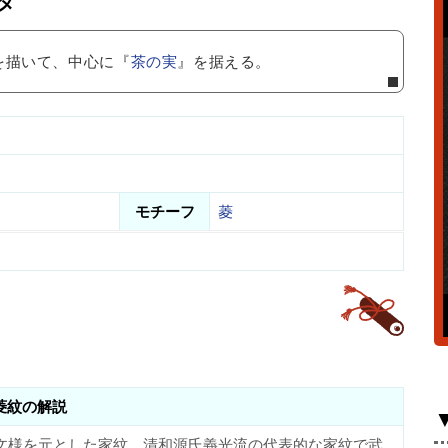
タ
を描いて、中心に『
茶の実
』を据える。
モチーフ
菱
菱紋の解説
文様を元とした家紋。清和源氏義光流の代表的な家紋で武