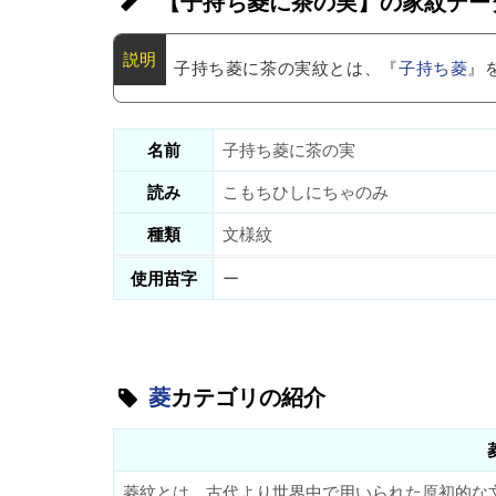
【子持ち菱に茶の実】の家紋デー
子持ち菱に茶の実紋とは、『
子持ち菱
』
名前
子持ち菱に茶の実
読み
こもちひしにちゃのみ
種類
文様紋
使用苗字
ー
菱
カテゴリの紹介
菱紋とは、古代より世界中で用いられた原初的な