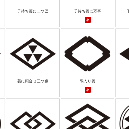
子持ち菱に二つ巴
子持ち菱に万字
名
菱に頭合せ三つ鱗
隅入り菱
名