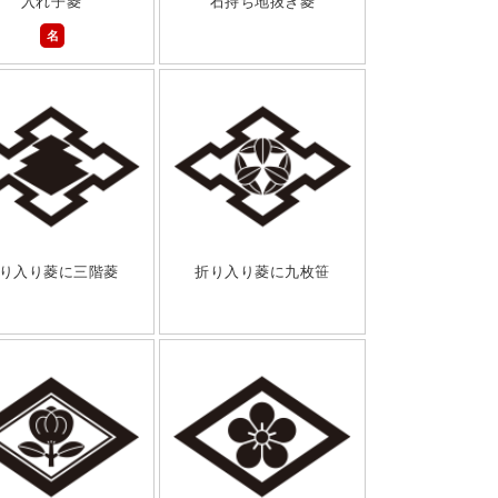
入れ子菱
石持ち地抜き菱
名
り入り菱に三階菱
折り入り菱に九枚笹