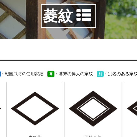
菱紋
：戦国武将の使用家紋
：幕末の偉人の家紋
：別名のある家
幕
別