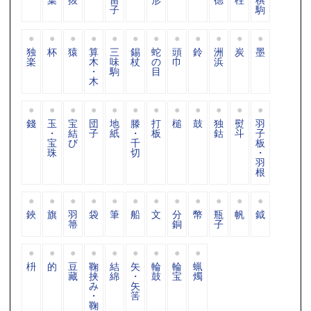
子
駒
独
杯
猿
算
三
錫
蛇
頭
鈴
洲
炭
墨
楽
木
味
杖
の
巾
浜
・
駒
目
木
錢
玉
宝
団
地
滕
打
槌
鼓
独
熨
羽
・
結
子
紙
・
板
鈷
斗
子
宝
び
千
板
珠
切
・
羽
根
鋏
旗
羽
袋
筆
船
文
分
幣
瓶
帆
鉞
箒
銅
子
枡
的
豆
鞠
結
矢
輪
輪
蝋
藏
挟
綿
・
鼓
宝
燭
み
矢
・
筈
鞠