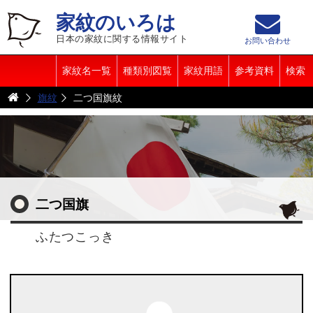
家紋のいろは
日本の家紋に関する情報サイト
お問い合わせ
家紋名一覧
種類別図覧
家紋用語
参考資料
検索
旗紋
二つ国旗紋
二つ国旗
ふたつこっき