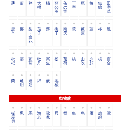
薄
董
芹
大
橘
蒲
茶
丁
蔦
椿
鉄
田
根
公
の
字
線
字
英
実
草
唐
梛
梨
茄
薺
撫
南
萩
芭
蓮
柊
瓢
辛
・
子
子
天
蕉
柰
花
枇
藤
葡
牡
寓
松
茗
桃
山
夕
楪
百
杷
萄
丹
生
荷
吹
顔
合
蘭
竜
連
綿
蕨
地
胆
翹
楡
動物紋
板
兎
馬
海
鴛
貝
蟹
亀
烏
雁
蝙
鷺
屋
老
鴦
蝠
貝