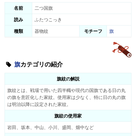
名前
二つ国旗
読み
ふたつこっき
種類
器物紋
モチーフ
旗
旗
カテゴリの紹介
旗紋の解説
旗紋とは、戦場で用いた四半幟や現代の国旗である日の丸
の旗を意匠化した家紋。使用家は少なく、特に日の丸の旗
は明治以降に設定された家紋。
旗紋の使用家
岩田、坂本、中山、小川、盛岡、畑中など