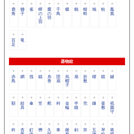
鹿
獅
雀
蟬
鷹
千
蝶
鶴
蜻
鳩
蛤
鳳
角
子
の
の
鳥
蛉
凰
上
羽
羽
百
竜
足
器物紋
赤
網
筏
錨
糸
団
烏
扇
折
櫂
鏡
鍵
鳥
巻
扇
帽
敷
子
額
鉸
傘
笠
舵
桛
金
半
兜
鎌
釜
祇
具
輪
鐘
敷
園
守
杵
杏
釘
轡
久
車
鍬
剣
笄
五
琴
将
葉
抜
留
形
德
柱
棋