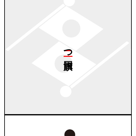
二つ
国旗