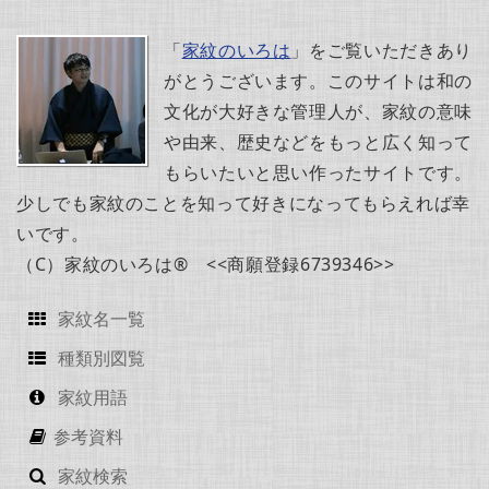
「
家紋のいろは
」をご覧いただきあり
がとうございます。このサイトは和の
文化が大好きな管理人が、家紋の意味
や由来、歴史などをもっと広く知って
もらいたいと思い作ったサイトです。
少しでも家紋のことを知って好きになってもらえれば幸
いです。
（C）家紋のいろは® <<商願登録6739346>>
家紋名一覧
種類別図覧
家紋用語
参考資料
家紋検索