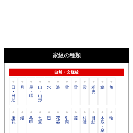
家紋の種類
自然・文様紋
日
月
星
山
水
浪
雲
雪
霞
稲
鱗
角
・
・
・
妻
日
曜
山
足
形
唐
鐶
亀
七
巴
花
引
菱
村
目
木
輪
花
甲
宝
菱
両
濃
結
瓜
・
窠