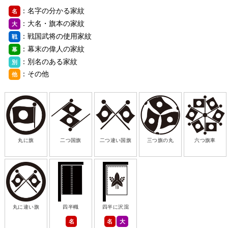
：名字の分かる家紋
名
：大名・旗本の家紋
大
：戦国武将の使用家紋
戦
：幕末の偉人の家紋
幕
：別名のある家紋
別
：その他
他
丸に旗
二つ国旗
二つ違い国旗
三つ旗の丸
六つ旗車
丸に違い旗
四半幟
四半に沢瀉
名
名
大