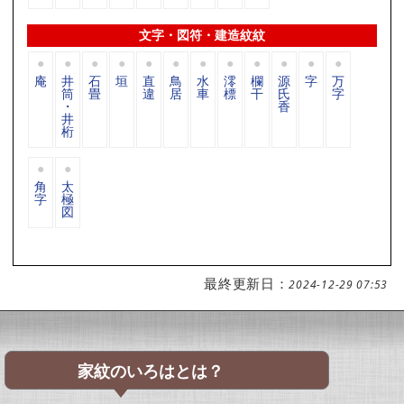
文字・図符・建造紋紋
庵
井
石
垣
直
鳥
水
澪
欄
源
字
万
筒
畳
違
居
車
標
干
氏
字
・
香
井
桁
角
太
字
極
図
最終更新日：
2024-12-29 07:53
家紋のいろはとは？