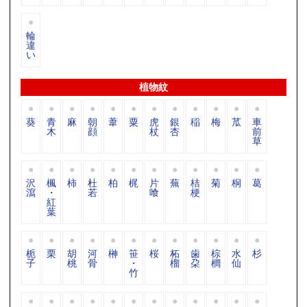
輪
違
い
植物紋
葵
青
麻
朝
葦
粟
虎
銀
稲
梅
苽
車
木
顔
杖
杏
前
草
沢
楓
柿
杜
柏
梶
片
蕪
桔
菊
桐
葛
瀉
・
若
喰
梗
紅
葉
栀
栗
胡
河
榊
笹
桜
柘
歯
棕
水
杉
子
桃
骨
・
榴
朶
櫚
仙
竹