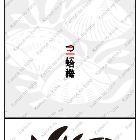
三つ
蛤に
海松