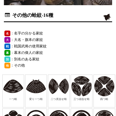
その他の蛤紋
-16種
：名字の分かる家紋
名
：大名・旗本の家紋
大
：戦国武将の使用家紋
戦
：幕末の偉人の家紋
幕
：別名のある家紋
別
：その他
他
一つ蛤
変り一つ蛤
二つ尻合せ蛤
三つ頭合せ蛤
四つ蛤