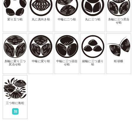
変り五つ蛤
丸に真向き蛤
中輪に二つ蛤
丸に三つ蛤
糸輪に三つ尻合
せ蛤
糸輪に変り三つ
中輪に変り蛤
中輪に三つ頭合
細輪に三つ盛り
蛤胡蝶
尻合せ蛤
せ蛤
蛤
三つ蛤に海松
別