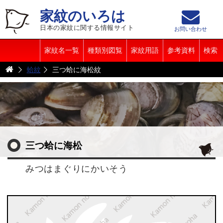
家紋のいろは
日本の家紋に関する情報サイト
お問い合わせ
家紋名一覧
種類別図覧
家紋用語
参考資料
検索
蛤紋
三つ蛤に海松紋
三つ蛤に海松
みつはまぐりにかいそう