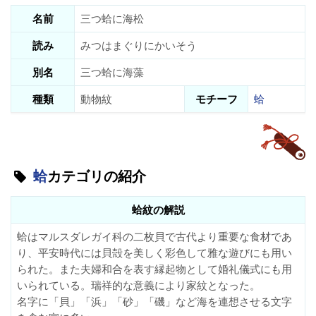
名前
三つ蛤に海松
読み
みつはまぐりにかいそう
別名
三つ蛤に海藻
種類
動物紋
モチーフ
蛤
蛤
カテゴリの紹介
蛤紋の解説
蛤はマルスダレガイ科の二枚貝で古代より重要な食材であ
り、平安時代には貝殻を美しく彩色して雅な遊びにも用い
られた。また夫婦和合を表す縁起物として婚礼儀式にも用
いられている。瑞祥的な意義により家紋となった。
名字に「貝」「浜」「砂」「磯」など海を連想させる文字