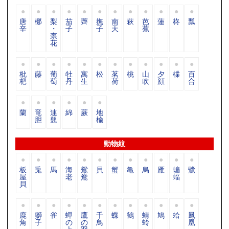
唐
梛
梨
茄
薺
撫
南
萩
芭
蓮
柊
瓢
辛
・
子
子
天
蕉
柰
花
枇
藤
葡
牡
寓
松
茗
桃
山
夕
楪
百
杷
萄
丹
生
荷
吹
顔
合
蘭
竜
連
綿
蕨
地
胆
翹
楡
動物紋
板
兎
馬
海
鴛
貝
蟹
亀
烏
雁
蝙
鷺
屋
老
鴦
蝠
貝
鹿
獅
雀
蟬
鷹
千
蝶
鶴
蜻
鳩
蛤
鳳
角
子
の
の
鳥
蛉
凰