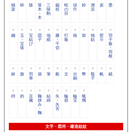
独
杯
猿
算
三
錫
蛇
頭
鈴
洲
炭
墨
楽
木
味
杖
の
巾
浜
・
駒
目
木
錢
玉
宝
団
地
滕
打
槌
鼓
独
熨
羽
・
結
子
紙
・
板
鈷
斗
子
宝
び
千
板
珠
切
・
羽
根
鋏
旗
羽
袋
筆
船
文
分
幣
瓶
帆
鉞
箒
銅
子
枡
的
豆
鞠
結
矢
輪
輪
蝋
藏
挟
綿
・
鼓
宝
燭
み
矢
・
筈
鞠
文字・図符・建造紋紋