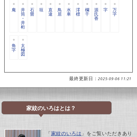
庵
井
石
垣
直
鳥
水
澪
欄
源
字
万
筒
畳
違
居
車
標
干
氏
字
・
香
井
桁
角
太
字
極
図
最終更新日：
2025-09-06 11:21
家紋のいろはとは？
「
家紋のいろは
」をご覧いただきあり