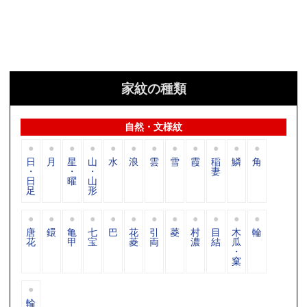
家紋の種類
自然・文様紋
日
月
星
山
水
浪
雲
雪
霞
稲
鱗
角
・
・
・
妻
日
曜
山
足
形
唐
鐶
亀
七
巴
花
引
菱
村
目
木
輪
花
甲
宝
菱
両
濃
結
瓜
・
窠
輪