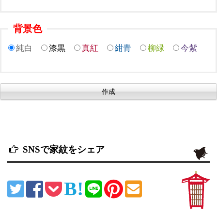
背景色
純白
漆黒
真紅
紺青
柳緑
今紫
SNSで家紋をシェア