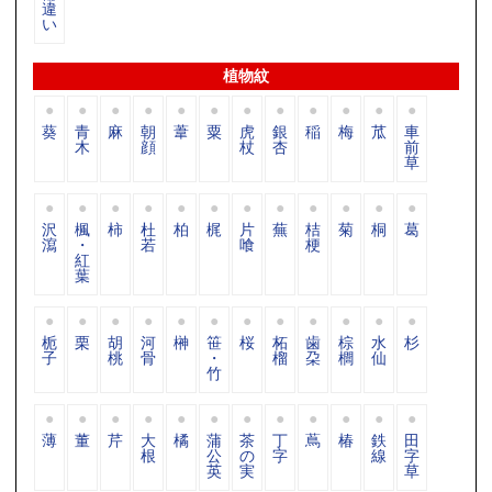
違
い
植物紋
葵
青
麻
朝
葦
粟
虎
銀
稲
梅
苽
車
木
顔
杖
杏
前
草
沢
楓
柿
杜
柏
梶
片
蕪
桔
菊
桐
葛
瀉
・
若
喰
梗
紅
葉
栀
栗
胡
河
榊
笹
桜
柘
歯
棕
水
杉
子
桃
骨
・
榴
朶
櫚
仙
竹
薄
董
芹
大
橘
蒲
茶
丁
蔦
椿
鉄
田
根
公
の
字
線
字
英
実
草