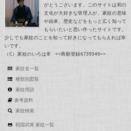
がとうございます。このサイトは和の
文化が大好きな管理人が、家紋の意味
や由来、歴史などをもっと広く知って
もらいたいと思い作ったサイトです。
少しでも家紋のことを知って好きになってもらえれば幸
いです。
（C）家紋のいろは® <<商願登録6739346>>
家紋名一覧
種類別図覧
家紋用語
参考資料
家紋検索
戦国武将 家紋一覧