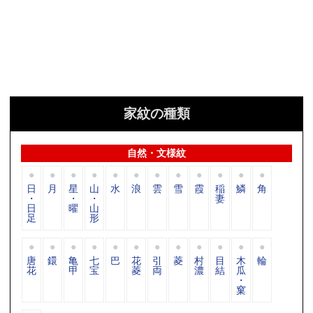
家紋の種類
自然・文様紋
日
月
星
山
水
浪
雲
雪
霞
稲
鱗
角
・
・
・
妻
日
曜
山
足
形
唐
鐶
亀
七
巴
花
引
菱
村
目
木
輪
花
甲
宝
菱
両
濃
結
瓜
・
窠