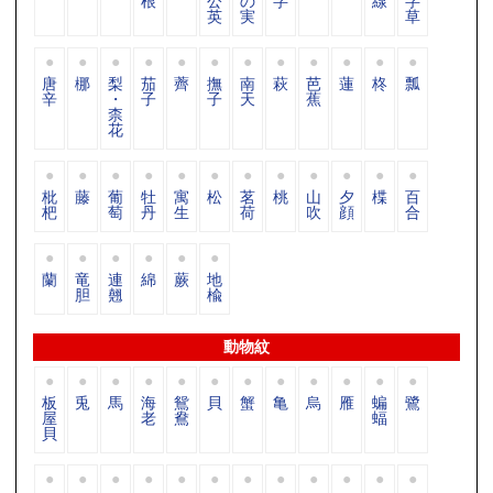
根
公
の
字
線
字
英
実
草
唐
梛
梨
茄
薺
撫
南
萩
芭
蓮
柊
瓢
辛
・
子
子
天
蕉
柰
花
枇
藤
葡
牡
寓
松
茗
桃
山
夕
楪
百
杷
萄
丹
生
荷
吹
顔
合
蘭
竜
連
綿
蕨
地
胆
翹
楡
動物紋
板
兎
馬
海
鴛
貝
蟹
亀
烏
雁
蝙
鷺
屋
老
鴦
蝠
貝