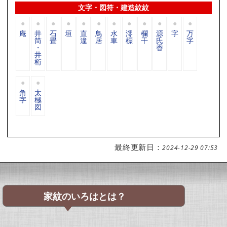
文字・図符・建造紋紋
庵
井
石
垣
直
鳥
水
澪
欄
源
字
万
筒
畳
違
居
車
標
干
氏
字
・
香
井
桁
角
太
字
極
図
最終更新日：
2024-12-29 07:53
家紋のいろはとは？