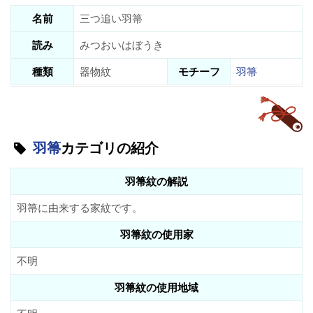
名前
三つ追い羽箒
読み
みつおいはぼうき
種類
器物紋
モチーフ
羽箒
羽箒
カテゴリの紹介
羽箒紋の解説
羽箒に由来する家紋です。
羽箒紋の使用家
不明
羽箒紋の使用地域