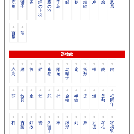
鹿
獅
雀
蟬
鷹
千
蝶
鶴
蜻
鳩
蛤
鳳
角
子
の
の
鳥
蛉
凰
上
羽
羽
百
竜
足
器物紋
赤
網
筏
錨
糸
団
烏
扇
折
櫂
鏡
鍵
鳥
巻
扇
帽
敷
子
額
鉸
傘
笠
舵
桛
金
半
兜
鎌
釜
祇
具
輪
鐘
敷
園
守
杵
杏
釘
轡
久
車
鍬
剣
笄
五
琴
将
葉
抜
留
形
德
柱
棋
子
駒