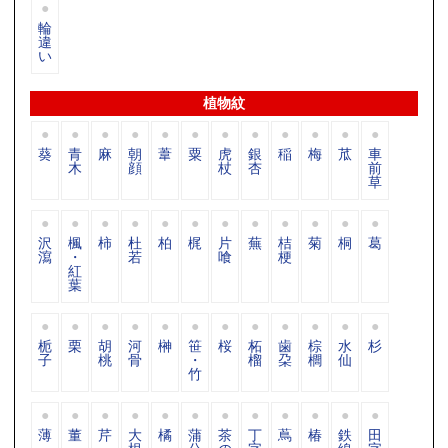
輪
違
い
植物紋
葵
青
麻
朝
葦
粟
虎
銀
稲
梅
苽
車
木
顔
杖
杏
前
草
沢
楓
柿
杜
柏
梶
片
蕪
桔
菊
桐
葛
瀉
・
若
喰
梗
紅
葉
栀
栗
胡
河
榊
笹
桜
柘
歯
棕
水
杉
子
桃
骨
・
榴
朶
櫚
仙
竹
薄
董
芹
大
橘
蒲
茶
丁
蔦
椿
鉄
田