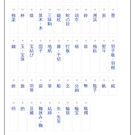
独
杯
猿
算
三
錫
蛇
頭
鈴
洲
炭
墨
楽
木
味
杖
の
巾
浜
・
駒
目
木
錢
玉
宝
団
地
滕
打
槌
鼓
独
熨
羽
・
結
子
紙
・
板
鈷
斗
子
宝
び
千
板
珠
切
・
羽
根
鋏
旗
羽
袋
筆
船
文
分
幣
瓶
帆
鉞
箒
銅
子
枡
的
豆
鞠
結
矢
輪
輪
蝋
藏
挟
綿
・
鼓
宝
燭
み
矢
・
筈
鞠