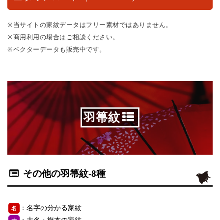
※当サイトの家紋データはフリー素材ではありません。
※商用利用の場合はご相談ください。
※ベクターデータも販売中です。
羽箒紋
その他の羽箒紋
-8種
：名字の分かる家紋
名
：大名・旗本の家紋