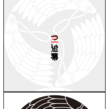
三つ
追い
羽箒