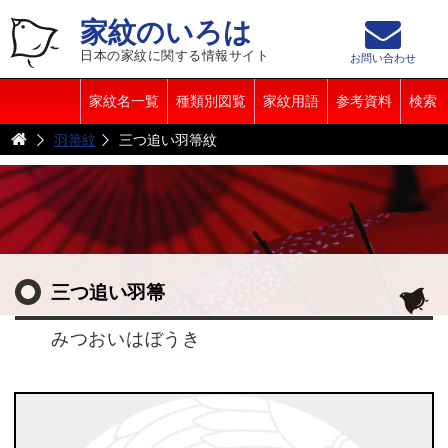
家紋のいろは
日本の家紋に関する情報サイト
お問い合わせ
家紋名一覧
種類別図覧
家紋用語
参考資料
検索
羽箒紋
三つ追い羽箒紋
三つ追い羽箒
みつおいはぼうき