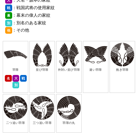
大
：戦国武将の使用家紋
戦
：幕末の偉人の家紋
幕
：別名のある家紋
別
：その他
他
羽箒
並び羽箒
外対い並び羽箒
違い羽箒
抱き羽箒
名
大
戦
別
二つ追い羽箒
三つ追い羽箒
羽箒の丸