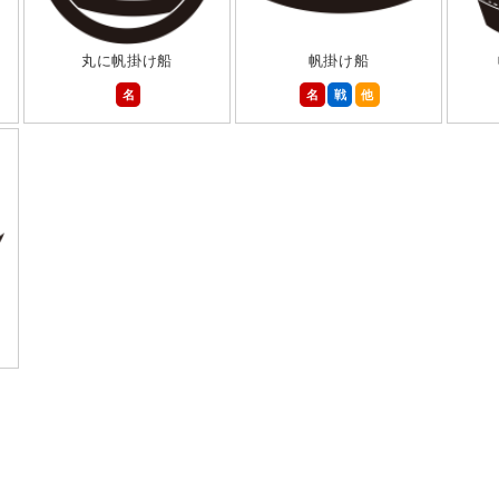
丸に帆掛け船
帆掛け船
名
名
戦
他