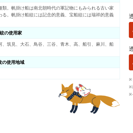
種類。帆掛け船は南北朝時代の軍記物にもみられる古い家
わる。帆掛け船紋には記念的意義、宝船紋には瑞祥的意義
紋の使用家
河、筑見、大石、鳥谷、三谷、青木、高、船引、麻川、船
紋の使用地域
※
※
※