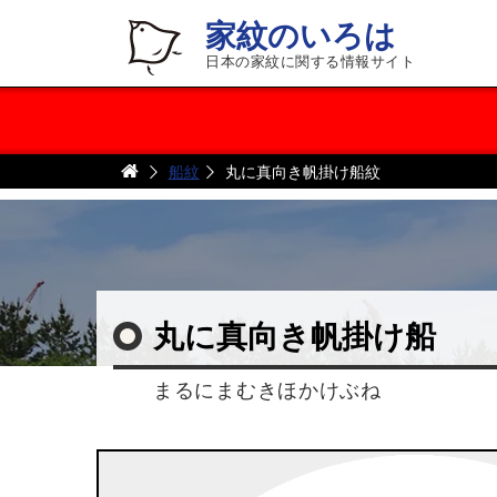
家紋のいろは
日本の家紋に関する情報サイト
船紋
丸に真向き帆掛け船紋
丸に真向き帆掛け船
まるにまむきほかけぶね