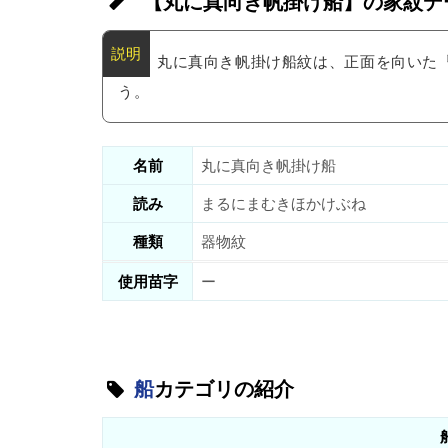
【丸に真向き帆掛け船】の家紋デ
丸に真向き帆掛け船紋は、正面を向いた
う。
名前
丸に真向き帆掛け船
読み
まるにまむきほかけぶね
種類
器物紋
使用苗字
ー
船
カテゴリの紹介