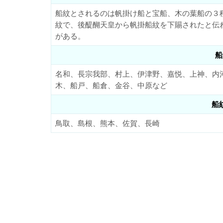
船紋とされるのは帆掛け船と宝船、木の葉船の３
紋で、後醍醐天皇から帆掛船紋を下賜されたと伝
がある。
船
名和、長宗我部、村上、伊津野、嘉悦、上神、内
木、船戸、船倉、金谷、中原など
船
鳥取、島根、熊本、佐賀、長崎