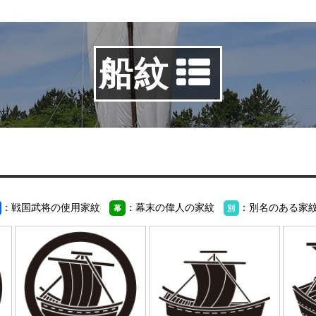
船紋
：戦国武将の使用家紋
：幕末の偉人の家紋
：別名のある家
幕
別