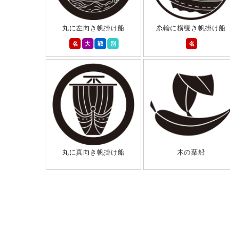
丸に左向き帆掛け船
糸輪に横覗き帆掛け船
名
大
戦
別
名
丸に真向き帆掛け船
木の葉船