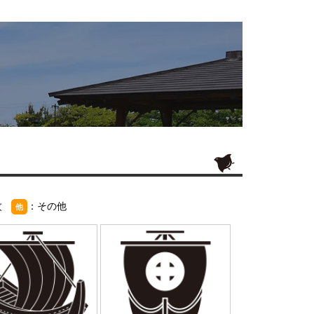
紋
：その他
他