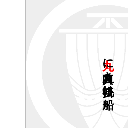
丸に
真向き
帆掛け
船