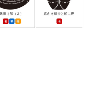
帆掛け船（２）
真向き帆掛け船に轡
名
戦
他
名