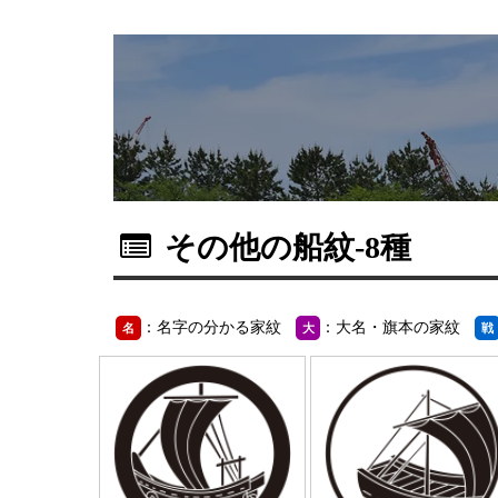
その他の船紋
-8種
：名字の分かる家紋
：大名・旗本の家紋
名
大
戦