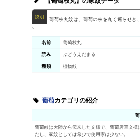
【葡萄枝丸】の家紋データ
葡萄枝丸紋は、葡萄の枝を丸く巡らせき
名前
葡萄枝丸
読み
ぶどうえだまる
種類
植物紋
葡萄
カテゴリの紹介
葡
葡萄紋は大陸から伝来した文様で、葡萄唐草文様
だし、家紋としては希少で使用家は少ない。