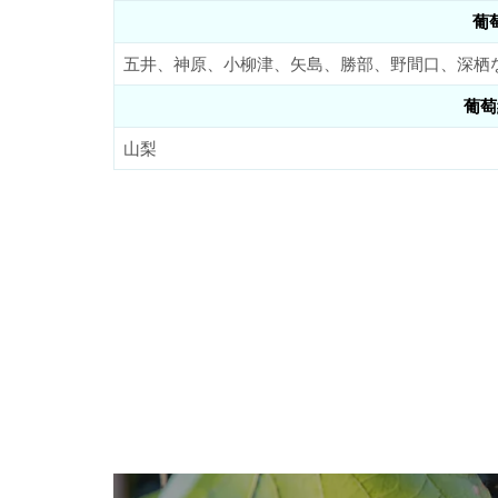
葡
五井、神原、小柳津、矢島、勝部、野間口、深栖
葡萄
山梨