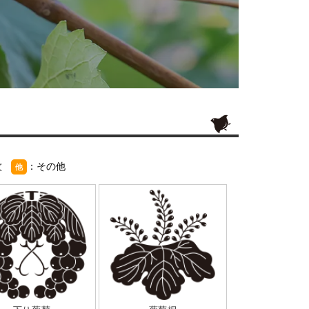
紋
：その他
他