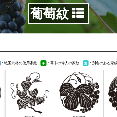
葡萄紋
：戦国武将の使用家紋
：幕末の偉人の家紋
：別名のある家
幕
別