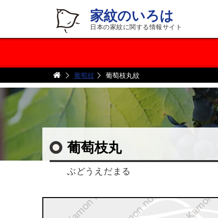
家紋のいろは
日本の家紋に関する情報サイト
葡萄紋
葡萄枝丸紋
葡萄枝丸
ぶどうえだまる