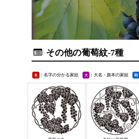
その他の葡萄紋
-7種
：名字の分かる家紋
：大名・旗本の家紋
名
大
戦