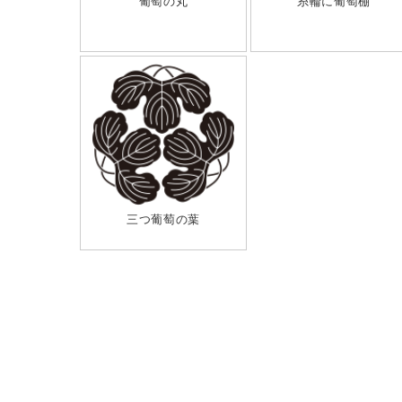
葡萄の丸
糸輪に葡萄棚
三つ葡萄の葉