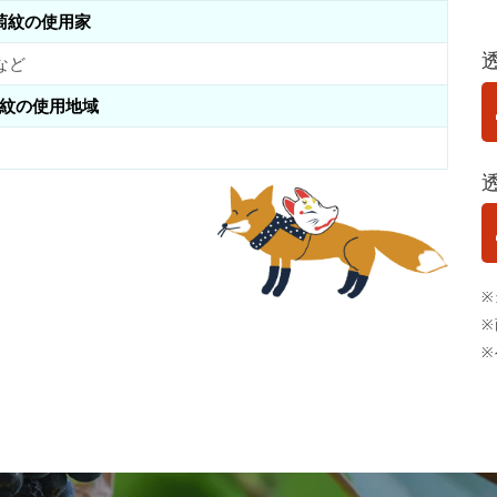
萄紋の使用家
など
紋の使用地域
※
※
※