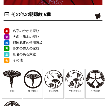
その他の朝顔紋
-6種
：名字の分かる家紋
名
：大名・旗本の家紋
大
：戦国武将の使用家紋
戦
：幕末の偉人の家紋
幕
：別名のある家紋
別
：その他
他
朝顔
丸に朝顔
朝顔枝丸
竹丸に朝顔
五つ朝顔