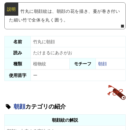
竹丸に朝顔紋は、朝顔の花を描き、蔓が巻き付い
た細い竹で全体を丸く囲う。
名前
竹丸に朝顔
読み
たけまるにあさがお
種類
植物紋
モチーフ
朝顔
使用苗字
ー
朝顔
カテゴリの紹介
朝顔紋の解説