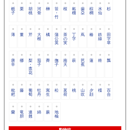
栀
栗
胡
河
榊
笹
桜
柘
歯
棕
水
杉
子
桃
骨
・
榴
朶
櫚
仙
竹
薄
董
芹
大
橘
蒲
茶
丁
蔦
椿
鉄
田
根
公
の
字
線
字
英
実
草
唐
梛
梨
茄
薺
撫
南
萩
芭
蓮
柊
瓢
辛
・
子
子
天
蕉
柰
花
枇
藤
葡
牡
寓
松
茗
桃
山
夕
楪
百
杷
萄
丹
生
荷
吹
顔
合
蘭
竜
連
綿
蕨
地
胆
翹
楡
動物紋