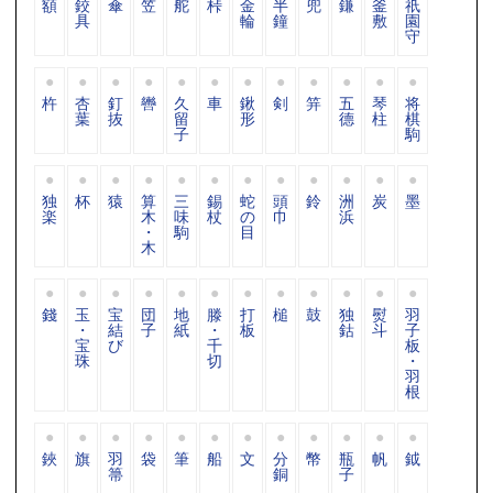
額
鉸
傘
笠
舵
桛
金
半
兜
鎌
釜
祇
具
輪
鐘
敷
園
守
杵
杏
釘
轡
久
車
鍬
剣
笄
五
琴
将
葉
抜
留
形
德
柱
棋
子
駒
独
杯
猿
算
三
錫
蛇
頭
鈴
洲
炭
墨
楽
木
味
杖
の
巾
浜
・
駒
目
木
錢
玉
宝
団
地
滕
打
槌
鼓
独
熨
羽
・
結
子
紙
・
板
鈷
斗
子
宝
び
千
板
珠
切
・
羽
根
鋏
旗
羽
袋
筆
船
文
分
幣
瓶
帆
鉞
箒
銅
子