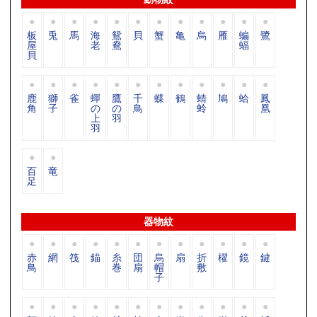
板
兎
馬
海
鴛
貝
蟹
亀
烏
雁
蝙
鷺
屋
老
鴦
蝠
貝
鹿
獅
雀
蟬
鷹
千
蝶
鶴
蜻
鳩
蛤
鳳
角
子
の
の
鳥
蛉
凰
上
羽
羽
百
竜
足
器物紋
赤
網
筏
錨
糸
団
烏
扇
折
櫂
鏡
鍵
鳥
巻
扇
帽
敷
子