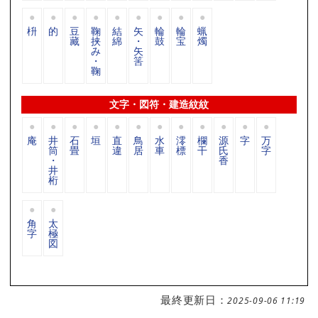
枡
的
豆
鞠
結
矢
輪
輪
蝋
藏
挟
綿
・
鼓
宝
燭
み
矢
・
筈
鞠
文字・図符・建造紋紋
庵
井
石
垣
直
鳥
水
澪
欄
源
字
万
筒
畳
違
居
車
標
干
氏
字
・
香
井
桁
角
太
字
極
図
最終更新日：
2025-09-06 11:19