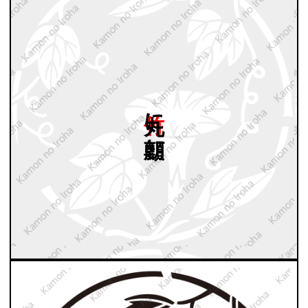
竹丸に
朝顔