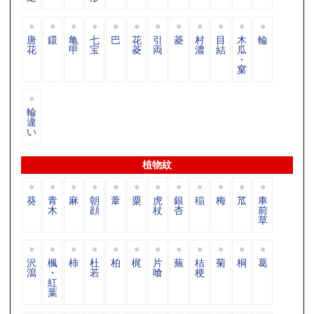
唐
鐶
亀
七
巴
花
引
菱
村
目
木
輪
花
甲
宝
菱
両
濃
結
瓜
・
窠
輪
違
い
植物紋
葵
青
麻
朝
葦
粟
虎
銀
稲
梅
苽
車
木
顔
杖
杏
前
草
沢
楓
柿
杜
柏
梶
片
蕪
桔
菊
桐
葛
瀉
・
若
喰
梗
紅
葉