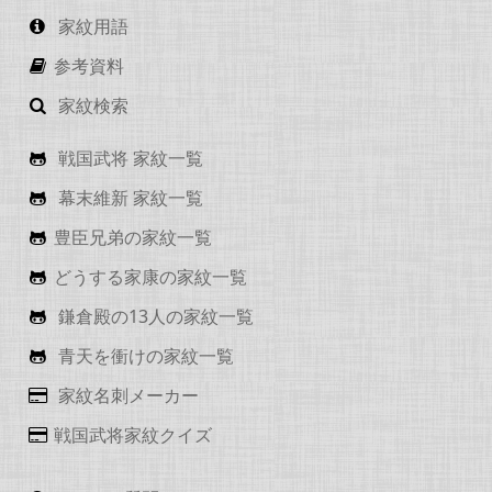
家紋用語
参考資料
家紋検索
戦国武将 家紋一覧
幕末維新 家紋一覧
豊臣兄弟の家紋一覧
どうする家康の家紋一覧
鎌倉殿の13人の家紋一覧
青天を衝けの家紋一覧
家紋名刺メーカー
戦国武将家紋クイズ