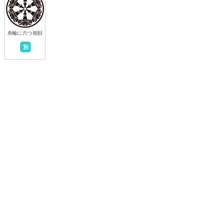
糸輪に六つ朝顔
別