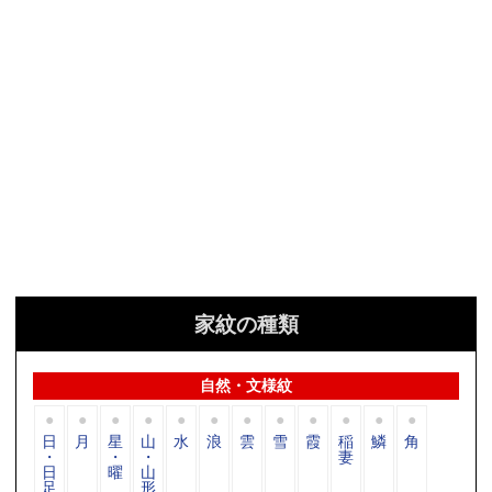
家紋の種類
自然・文様紋
日
月
星
山
水
浪
雲
雪
霞
稲
鱗
角
・
・
・
妻
日
曜
山
足
形