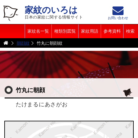
家紋のいろは
日本の家紋に関する情報サイト
お問い合わせ
家紋名一覧
種類別図覧
家紋用語
参考資料
検索
朝顔紋
竹丸に朝顔紋
竹丸に朝顔
たけまるにあさがお